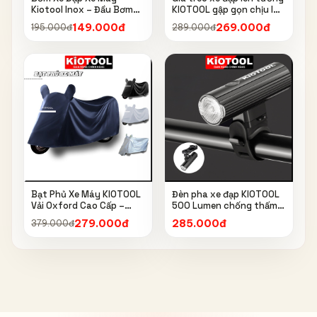
Kiotool Inox – Đầu Bơm
KIOTOOL gập gọn chịu lực
Thông Minh, Kèm Bơm
cao kèm móc treo mũ bảo
149.000đ
269.000đ
195.000đ
289.000đ
Bóng, Đồng Hồ 160 PSI
hiểm
Bạt Phủ Xe Máy KIOTOOL
Đèn pha xe đạp KIOTOOL
Vải Oxford Cao Cấp –
500 Lumen chống thấm
Chống Nắng, Chống Mưa,
nước IPX6 6603
279.000đ
285.000đ
379.000đ
Chống Bụi, Chống Tia UV,
Có Phản Quang & Lỗ Khóa
Chống Bay