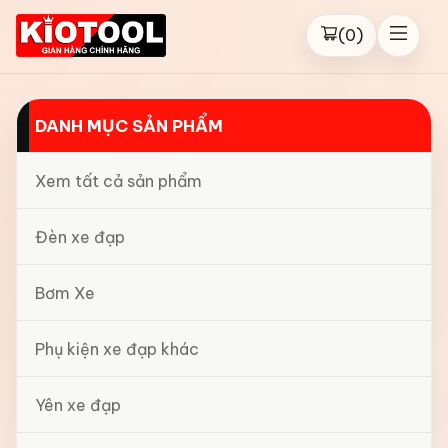
(
0
)
DANH MỤC SẢN PHẨM
Xem tất cả sản phẩm
Đèn xe đạp
Bơm Xe
Phụ kiện xe đạp khác
Yên xe đạp