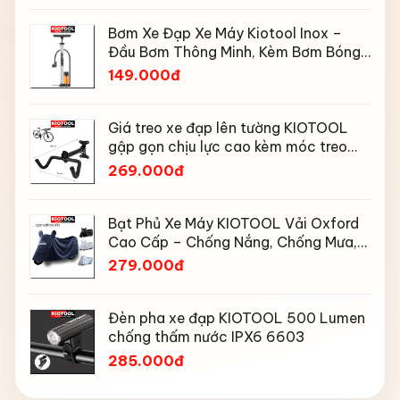
Bơm Xe Đạp Xe Máy Kiotool Inox –
Đầu Bơm Thông Minh, Kèm Bơm Bóng,
Đồng Hồ 160 PSI
149.000đ
Giá treo xe đạp lên tường KIOTOOL
gập gọn chịu lực cao kèm móc treo
mũ bảo hiểm
269.000đ
Bạt Phủ Xe Máy KIOTOOL Vải Oxford
Cao Cấp – Chống Nắng, Chống Mưa,
Chống Bụi, Chống Tia UV, Có Phản
279.000đ
Quang & Lỗ Khóa Chống Bay
Đèn pha xe đạp KIOTOOL 500 Lumen
chống thấm nước IPX6 6603
285.000đ