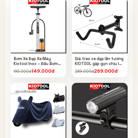
Bơm Xe Đạp Xe Máy
Giá treo xe đạp lên tường
Kiotool Inox – Đầu Bơm
KIOTOOL gập gọn chịu lực
Thông Minh, Kèm Bơm
cao kèm móc treo mũ bảo
149.000đ
269.000đ
195.000đ
289.000đ
Bóng, Đồng Hồ 160 PSI
hiểm