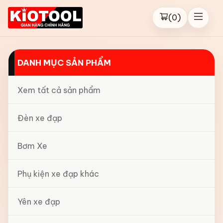
(
0
)
DANH MỤC SẢN PHẨM
Xem tất cả sản phẩm
Đèn xe đạp
Bơm Xe
Phụ kiện xe đạp khác
Yên xe đạp