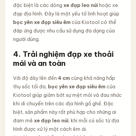
đặc biệt là các dòng
xe đạp leo núi
hoặc xe
đạp địa hình. Đây là một yếu tố linh hoạt giúp
bọc yên xe đạp siêu êm
của Kiotool có thể
đáp ứng được nhu cầu sử dụng đa dạng của
người dùng.
4. Trải nghiệm đạp xe thoải
mái và an toàn
Với độ dày lên đến
4 cm
cùng khả năng hấp
thụ sốc tối đa,
bọc yên xe đạp siêu êm
của
Kiotool giúp giảm bớt sự mệt mỏi và đau nhức
khi di chuyển trên các địa hình gồ ghề. Đặc
biệt, sản phẩm này rất phù hợp cho những ai
đam mê
xe đạp leo núi
, khi mỗi cú sốc từ địa
hình được xử lý một cách êm ái.