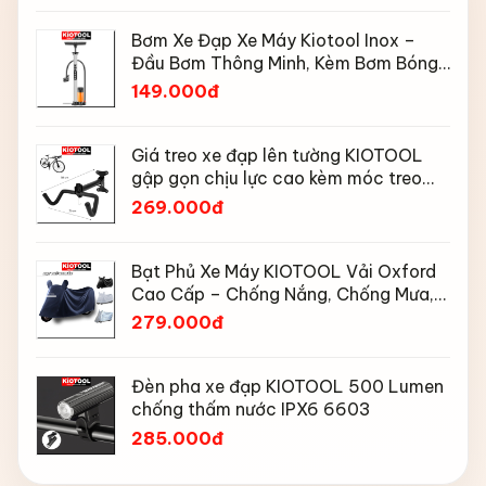
Bơm Xe Đạp Xe Máy Kiotool Inox –
Đầu Bơm Thông Minh, Kèm Bơm Bóng,
Đồng Hồ 160 PSI
149.000đ
Giá treo xe đạp lên tường KIOTOOL
gập gọn chịu lực cao kèm móc treo
mũ bảo hiểm
269.000đ
Bạt Phủ Xe Máy KIOTOOL Vải Oxford
Cao Cấp – Chống Nắng, Chống Mưa,
Chống Bụi, Chống Tia UV, Có Phản
279.000đ
Quang & Lỗ Khóa Chống Bay
Đèn pha xe đạp KIOTOOL 500 Lumen
chống thấm nước IPX6 6603
285.000đ