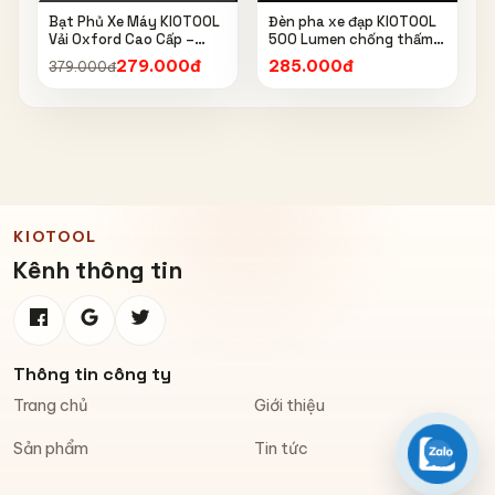
Bạt Phủ Xe Máy KIOTOOL
Đèn pha xe đạp KIOTOOL
Vải Oxford Cao Cấp –
500 Lumen chống thấm
Chống Nắng, Chống Mưa,
nước IPX6 6603
279.000đ
285.000đ
379.000đ
Chống Bụi, Chống Tia UV,
Có Phản Quang & Lỗ Khóa
Chống Bay
KIOTOOL
Kênh thông tin
Thông tin công ty
Trang chủ
Giới thiệu
Sản phẩm
Tin tức
Zalo