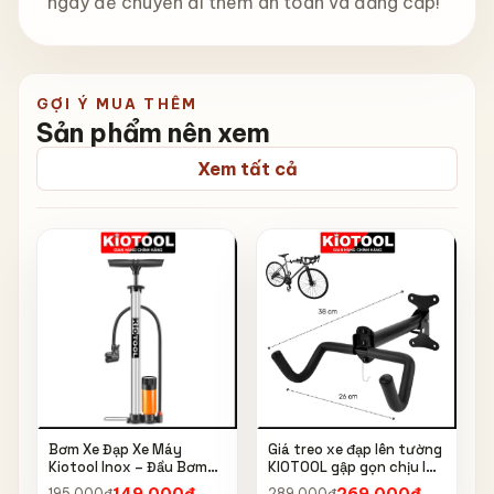
ngay để chuyến đi thêm an toàn và đẳng cấp!
GỢI Ý MUA THÊM
Sản phẩm nên xem
Xem tất cả
Bơm Xe Đạp Xe Máy
Giá treo xe đạp lên tường
Kiotool Inox – Đầu Bơm
KIOTOOL gập gọn chịu lực
Thông Minh, Kèm Bơm
cao kèm móc treo mũ bảo
149.000đ
269.000đ
195.000đ
289.000đ