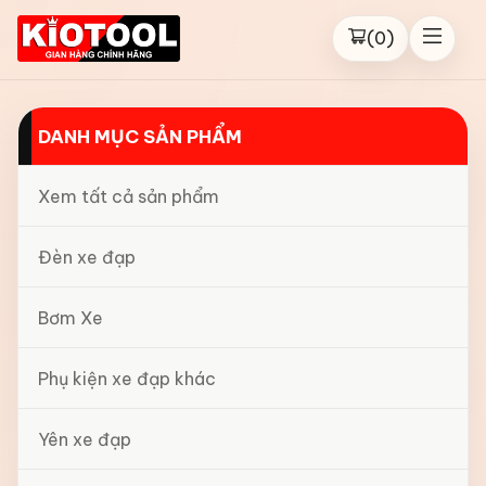
(
0
)
DANH MỤC SẢN PHẨM
Xem tất cả sản phẩm
Đèn xe đạp
Bơm Xe
Phụ kiện xe đạp khác
Yên xe đạp