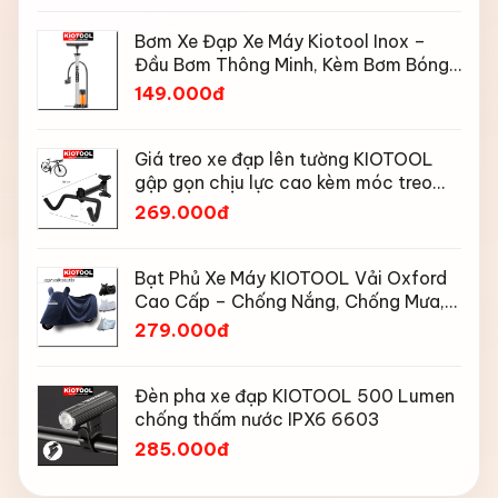
Bơm Xe Đạp Xe Máy Kiotool Inox –
Đầu Bơm Thông Minh, Kèm Bơm Bóng,
Đồng Hồ 160 PSI
149.000đ
Giá treo xe đạp lên tường KIOTOOL
gập gọn chịu lực cao kèm móc treo
mũ bảo hiểm
269.000đ
Bạt Phủ Xe Máy KIOTOOL Vải Oxford
Cao Cấp – Chống Nắng, Chống Mưa,
Chống Bụi, Chống Tia UV, Có Phản
279.000đ
Quang & Lỗ Khóa Chống Bay
Đèn pha xe đạp KIOTOOL 500 Lumen
chống thấm nước IPX6 6603
285.000đ