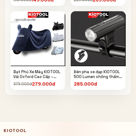
Bóng, Đồng Hồ 160 PSI
hiểm
Bạt Phủ Xe Máy KIOTOOL
Đèn pha xe đạp KIOTOOL
Vải Oxford Cao Cấp –
500 Lumen chống thấm
Chống Nắng, Chống Mưa,
nước IPX6 6603
279.000đ
285.000đ
379.000đ
Chống Bụi, Chống Tia UV,
Có Phản Quang & Lỗ Khóa
Chống Bay
KIOTOOL