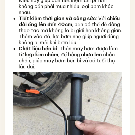
Điều này giúp bạn tiết kiệm chi phí khi
không cần phải mua nhiều loại bơm khác
nhau.
Tiết kiệm thời gian và công sức
: Với
chiều
dài ống lên đến 40cm
, bạn có thể dễ dàng
thao tác mà không lo bị giới hạn không gian.
Thêm vào đó, lực bơm nhẹ giúp người dùng
không bị mỏi khi bơm lâu.
Chất liệu bền bỉ
: Thân máy bơm được làm
từ
hợp kim nhôm
, đế bằng
nhựa len
chắc
chắn, giúp máy bơm bền bỉ và có tuổi thọ
lâu dài.