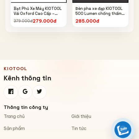
Bạt Phủ Xe Máy KIOTOOL
Đèn pha xe đạp KIOTOOL
Vải Oxford Cao Cấp –
500 Lumen chống thấm
Chống Nắng, Chống Mưa,
nước IPX6 6603
279.000đ
285.000đ
379.000đ
Chống Bụi, Chống Tia UV,
Có Phản Quang & Lỗ Khóa
Chống Bay
KIOTOOL
Kênh thông tin
Thông tin công ty
Trang chủ
Giới thiệu
Sản phẩm
Tin tức
Zalo