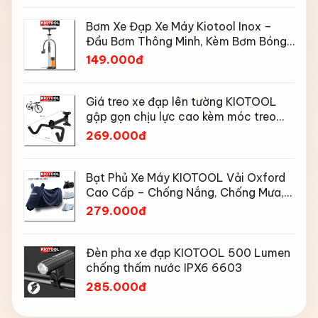
Bơm Xe Đạp Xe Máy Kiotool Inox –
Đầu Bơm Thông Minh, Kèm Bơm Bóng,
Đồng Hồ 160 PSI
149.000đ
Giá treo xe đạp lên tường KIOTOOL
gập gọn chịu lực cao kèm móc treo
mũ bảo hiểm
269.000đ
Bạt Phủ Xe Máy KIOTOOL Vải Oxford
Cao Cấp – Chống Nắng, Chống Mưa,
Chống Bụi, Chống Tia UV, Có Phản
279.000đ
Quang & Lỗ Khóa Chống Bay
Đèn pha xe đạp KIOTOOL 500 Lumen
chống thấm nước IPX6 6603
285.000đ