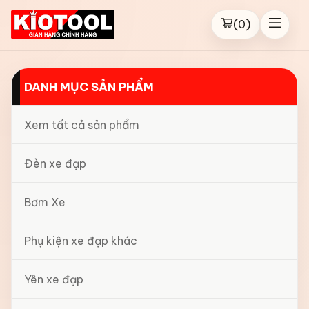
(
0
)
DANH MỤC SẢN PHẨM
Xem tất cả sản phẩm
Đèn xe đạp
Bơm Xe
Phụ kiện xe đạp khác
Yên xe đạp