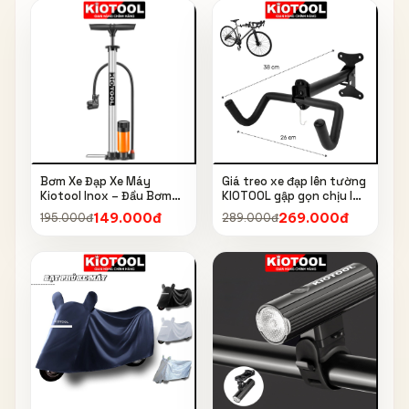
Bơm Xe Đạp Xe Máy
Giá treo xe đạp lên tường
Kiotool Inox – Đầu Bơm
KIOTOOL gập gọn chịu lực
Thông Minh, Kèm Bơm
cao kèm móc treo mũ bảo
149.000đ
269.000đ
195.000đ
289.000đ
Bóng, Đồng Hồ 160 PSI
hiểm