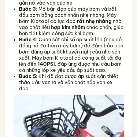
gắn nó vào van của xe.
Bước 3
: Mở bàn đạp của máy bơm và bắt
đầu bơm bằng cách nhấn nhẹ nhàng. Máy
bơm Kiotool có lực đạp
rất nhẹ nhàng
nhờ
vào chất liệu
hợp kim nhôm
chắc chắn, giúp
bạn tiết kiệm công sức khi bơm.
Bước 4
: Quan sát chỉ số áp suất lốp (nếu có
đồng hồ đo trên máy bơm) để đảm bảo bạn
bơm đúng áp suất khuyến nghị của nhà sản
xuất. Máy bơm Kiotool có công suất tối đa
lên đến
140PSI
, đáp ứng được nhu cầu bơm
cả những lốp xe yêu cầu áp suất cao.
Bước 5
: Khi đã đạt được áp suất cần thiết,
tháo đầu van ra và vặn chặt nắp van xe
đạp.