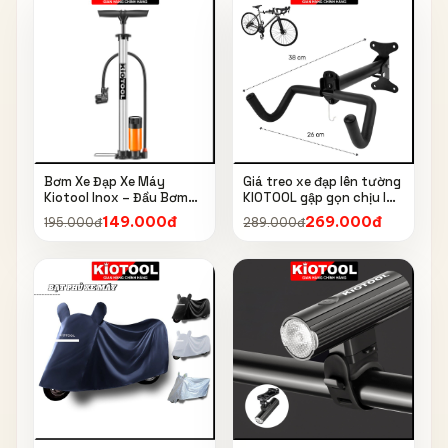
Bơm Xe Đạp Xe Máy
Giá treo xe đạp lên tường
Kiotool Inox – Đầu Bơm
KIOTOOL gập gọn chịu lực
Thông Minh, Kèm Bơm
cao kèm móc treo mũ bảo
149.000đ
269.000đ
195.000đ
289.000đ
Bóng, Đồng Hồ 160 PSI
hiểm