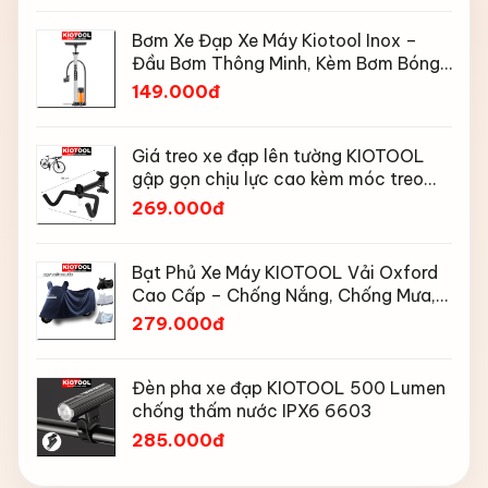
Bơm Xe Đạp Xe Máy Kiotool Inox –
Đầu Bơm Thông Minh, Kèm Bơm Bóng,
Đồng Hồ 160 PSI
149.000đ
Giá treo xe đạp lên tường KIOTOOL
gập gọn chịu lực cao kèm móc treo
mũ bảo hiểm
269.000đ
Bạt Phủ Xe Máy KIOTOOL Vải Oxford
Cao Cấp – Chống Nắng, Chống Mưa,
Chống Bụi, Chống Tia UV, Có Phản
279.000đ
Quang & Lỗ Khóa Chống Bay
Đèn pha xe đạp KIOTOOL 500 Lumen
chống thấm nước IPX6 6603
285.000đ