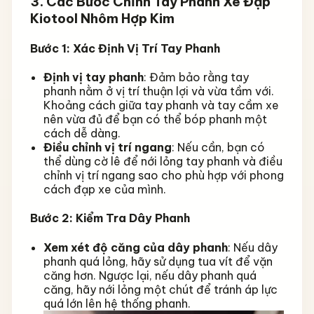
3. Các Bước Chỉnh Tay Phanh Xe Đạp
Kiotool Nhôm Hợp Kim
Bước 1: Xác Định Vị Trí Tay Phanh
Định vị tay phanh
: Đảm bảo rằng tay
phanh nằm ở vị trí thuận lợi và vừa tầm với.
Khoảng cách giữa tay phanh và tay cầm xe
nên vừa đủ để bạn có thể bóp phanh một
cách dễ dàng.
Điều chỉnh vị trí ngang
: Nếu cần, bạn có
thể dùng cờ lê để nới lỏng tay phanh và điều
chỉnh vị trí ngang sao cho phù hợp với phong
cách đạp xe của mình.
Bước 2: Kiểm Tra Dây Phanh
Xem xét độ căng của dây phanh
: Nếu dây
phanh quá lỏng, hãy sử dụng tua vít để vặn
căng hơn. Ngược lại, nếu dây phanh quá
căng, hãy nới lỏng một chút để tránh áp lực
quá lớn lên hệ thống phanh.