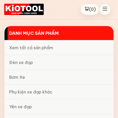
(
0
)
DANH MỤC SẢN PHẨM
Xem tất cả sản phẩm
Đèn xe đạp
Bơm Xe
Phụ kiện xe đạp khác
Yên xe đạp