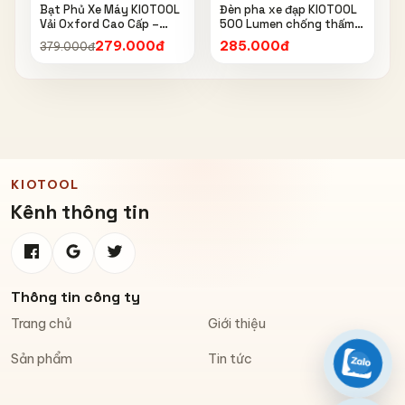
Bạt Phủ Xe Máy KIOTOOL
Đèn pha xe đạp KIOTOOL
Vải Oxford Cao Cấp –
500 Lumen chống thấm
Chống Nắng, Chống Mưa,
nước IPX6 6603
279.000đ
285.000đ
379.000đ
Chống Bụi, Chống Tia UV,
Có Phản Quang & Lỗ Khóa
Chống Bay
KIOTOOL
Kênh thông tin
Thông tin công ty
Trang chủ
Giới thiệu
Sản phẩm
Tin tức
Zalo