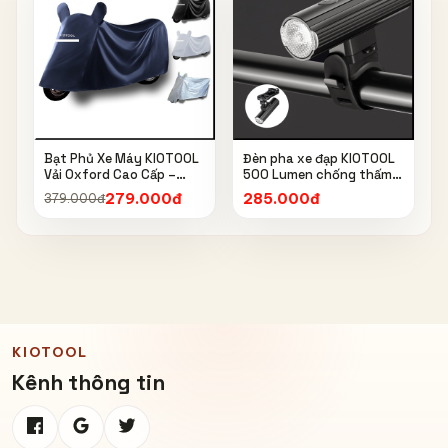
Bạt Phủ Xe Máy KIOTOOL
Đèn pha xe đạp KIOTOOL
Vải Oxford Cao Cấp –
500 Lumen chống thấm
Chống Nắng, Chống Mưa,
nước IPX6 6603
279.000đ
285.000đ
379.000đ
Chống Bụi, Chống Tia UV,
Có Phản Quang & Lỗ Khóa
Chống Bay
KIOTOOL
Kênh thông tin