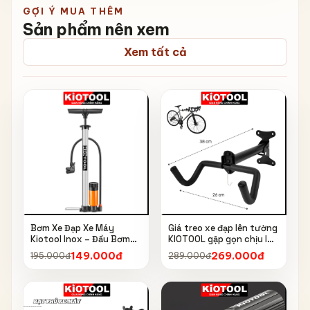
GỢI Ý MUA THÊM
Sản phẩm nên xem
Xem tất cả
Bơm Xe Đạp Xe Máy
Giá treo xe đạp lên tường
Kiotool Inox – Đầu Bơm
KIOTOOL gập gọn chịu lực
Thông Minh, Kèm Bơm
cao kèm móc treo mũ bảo
149.000đ
269.000đ
195.000đ
289.000đ
Bóng, Đồng Hồ 160 PSI
hiểm