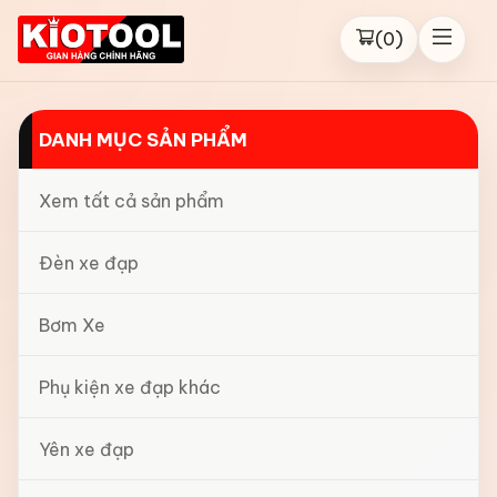
(
0
)
DANH MỤC SẢN PHẨM
Xem tất cả sản phẩm
Đèn xe đạp
Bơm Xe
Phụ kiện xe đạp khác
Yên xe đạp