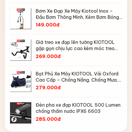
Bơm Xe Đạp Xe Máy Kiotool Inox –
Đầu Bơm Thông Minh, Kèm Bơm Bóng,
Đồng Hồ 160 PSI
149.000đ
Giá treo xe đạp lên tường KIOTOOL
gập gọn chịu lực cao kèm móc treo
mũ bảo hiểm
269.000đ
Bạt Phủ Xe Máy KIOTOOL Vải Oxford
Cao Cấp – Chống Nắng, Chống Mưa,
Chống Bụi, Chống Tia UV, Có Phản
279.000đ
Quang & Lỗ Khóa Chống Bay
Đèn pha xe đạp KIOTOOL 500 Lumen
chống thấm nước IPX6 6603
285.000đ