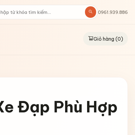
0961.939.886
Giỏ hàng (
0
)
Xe Đạp Phù Hợp