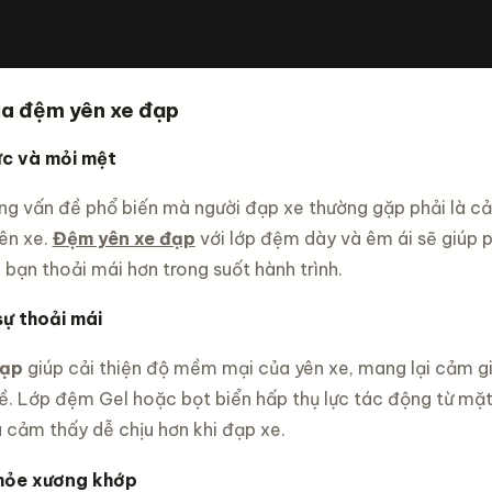
ình leo
ng xe
em
 size 12
đ
inch -16
của đệm yên xe đạp
inch -20
c chắn
c và mỏi mệt
ng vấn đề phổ biến mà người đạp xe thường gặp phải là c
yên xe.
Đệm yên xe đạp
với lớp đệm dày và êm ái sẽ giúp 
bạn thoải mái hơn trong suốt hành trình.
ự thoải mái
đạp
giúp cải thiện độ mềm mại của yên xe, mang lại cảm gi
hề. Lớp đệm Gel hoặc bọt biển hấp thụ lực tác động từ mặt
 cảm thấy dễ chịu hơn khi đạp xe.
hỏe xương khớp