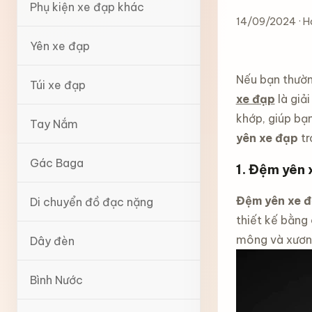
Phụ kiện xe đạp khác
14/09/2024 · H
Yên xe đạp
Nếu bạn thường
Túi xe đạp
xe đạp
là giả
khớp, giúp bạn
Tay Nắm
yên xe đạp
tr
Gác Baga
1. Đệm yên 
Đệm yên xe 
Di chuyển đồ đạc nặng
thiết kế bằng
mông và xương
Dây đèn
Bình Nước