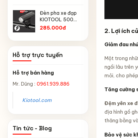
Mtp địa h
Chống Mưa,
Chân chố
núi
Chống Bụi, Chống
Đèn pha xe đạp
đạp trẻ 
Tia UV, Có Phản
KIOTOOL 500
Kiotool đủ
45.000
Quang & Lỗ Khóa
Lumen chống
inch -14 
285.000đ
2. Lợi ích 
Chống Bay
thấm nước IPX6
inch -18 
6603
inch chắ
Giảm đau nhứ
Hỗ trợ trực tuyến
Một trong nhữ
ngồi lâu trên 
Hỗ trợ bán hàng
mỏi, cho phép 
Mr. Dũng :
0961.939.886
Tăng cường s
Kiotool.com
Đệm yên xe 
địa hình gồ g
thăng bằng và
Tin tức - Blog
Bảo vệ sức k