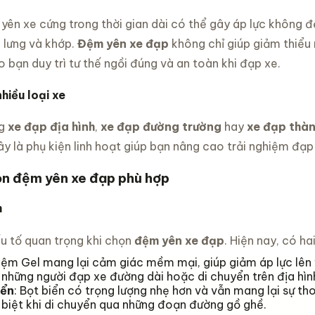
n yên xe cứng trong thời gian dài có thể gây áp lực không
 lưng và khớp.
Đệm yên xe đạp
không chỉ giúp giảm thiểu
 bạn duy trì tư thế ngồi đúng và an toàn khi đạp xe.
hiều loại xe
ng
xe đạp địa hình
,
xe đạp đường trường
hay
xe đạp thà
y là phụ kiện linh hoạt giúp bạn nâng cao trải nghiệm đạp
ọn đệm yên xe đạp phù hợp
m
ếu tố quan trọng khi chọn
đệm yên xe đạp
. Hiện nay, có ha
Đệm Gel mang lại cảm giác mềm mại, giúp giảm áp lực lên
 những người đạp xe đường dài hoặc di chuyển trên địa hì
iển
: Bọt biển có trọng lượng nhẹ hơn và vẫn mang lại sự th
biệt khi di chuyển qua những đoạn đường gồ ghề.