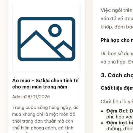
Việc ngồi trê
vấn đề về đau
khớp, đảm bảo
Phù hợp cho n
Dù bạn sử dụ
và phù hợp. Đâ
3. Cách ch
Áo mua – Sự lựa chọn tinh tế
cho mọi mùa trong năm
Chất liệu đệ
Admin
28/01/2026
Chất liệu là y
Trong cuộc sống hàng ngày, áo
Đệm Gel
: 
mua không chỉ là một món đồ
phù hợp với
thời trang đơn thuần mà còn
Đệm bọt b
thể hiện phong cách, cá tính
đường, đặc 