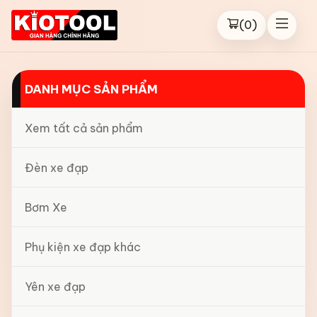
(
0
)
DANH MỤC SẢN PHẨM
Xem tất cả sản phẩm
Đèn xe đạp
Bơm Xe
Phụ kiện xe đạp khác
Yên xe đạp