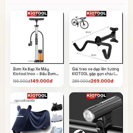
Bơm Xe Đạp Xe Máy
Giá treo xe đạp lên tường
Kiotool Inox – Đầu Bơm
KIOTOOL gập gọn chịu lực
Thông Minh, Kèm Bơm
cao kèm móc treo mũ bảo
149.000đ
269.000đ
195.000đ
289.000đ
Bóng, Đồng Hồ 160 PSI
hiểm