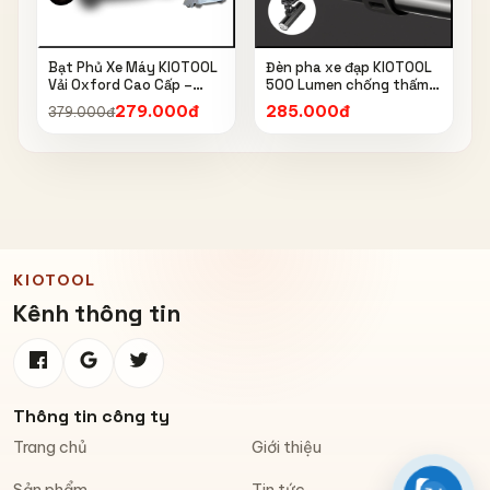
Bạt Phủ Xe Máy KIOTOOL
Đèn pha xe đạp KIOTOOL
Vải Oxford Cao Cấp –
500 Lumen chống thấm
Chống Nắng, Chống Mưa,
nước IPX6 6603
279.000đ
285.000đ
379.000đ
Chống Bụi, Chống Tia UV,
Có Phản Quang & Lỗ Khóa
Chống Bay
KIOTOOL
Kênh thông tin
Thông tin công ty
Trang chủ
Giới thiệu