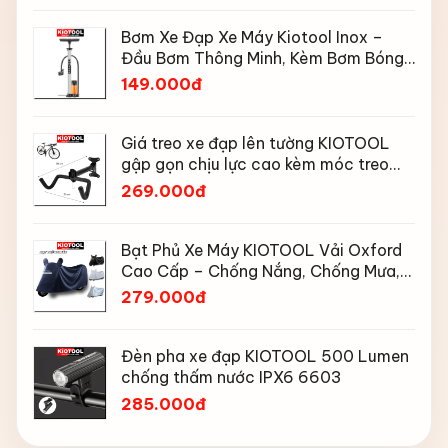
Bơm Xe Đạp Xe Máy Kiotool Inox –
Đầu Bơm Thông Minh, Kèm Bơm Bóng,
Đồng Hồ 160 PSI
149.000đ
Giá treo xe đạp lên tường KIOTOOL
gập gọn chịu lực cao kèm móc treo
mũ bảo hiểm
269.000đ
Bạt Phủ Xe Máy KIOTOOL Vải Oxford
Cao Cấp – Chống Nắng, Chống Mưa,
Chống Bụi, Chống Tia UV, Có Phản
279.000đ
Quang & Lỗ Khóa Chống Bay
Đèn pha xe đạp KIOTOOL 500 Lumen
chống thấm nước IPX6 6603
285.000đ