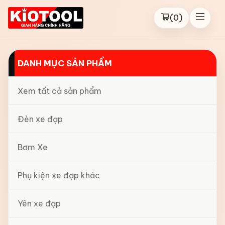
(
0
)
DANH MỤC SẢN PHẨM
Xem tất cả sản phẩm
Đèn xe đạp
Bơm Xe
Phụ kiện xe đạp khác
Yên xe đạp