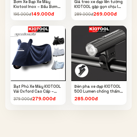
Bơm Xe Đạp Xe Máy
Giá treo xe đạp lên tường
Kiotool Inox – Đầu Bơm
KIOTOOL gập gọn chịu lực
Thông Minh, Kèm Bơm
cao kèm móc treo mũ bảo
149.000đ
269.000đ
195.000đ
289.000đ
Bóng, Đồng Hồ 160 PSI
hiểm
Bạt Phủ Xe Máy KIOTOOL
Đèn pha xe đạp KIOTOOL
Vải Oxford Cao Cấp –
500 Lumen chống thấm
Chống Nắng, Chống Mưa,
nước IPX6 6603
279.000đ
285.000đ
379.000đ
Chống Bụi, Chống Tia UV,
Có Phản Quang & Lỗ Khóa
Chống Bay