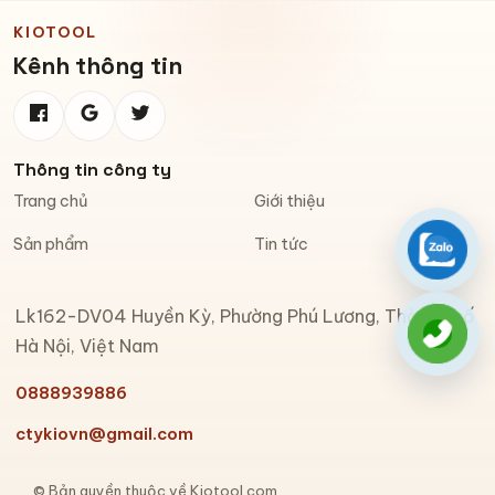
KIOTOOL
Kênh thông tin
Thông tin công ty
Trang chủ
Giới thiệu
Sản phẩm
Tin tức
Zalo
Lk162-DV04 Huyền Kỳ, Phường Phú Lương, Thành phố
Gọi đi
Hà Nội, Việt Nam
0888939886
ctykiovn@gmail.com
© Bản quyền thuộc về Kiotool.com