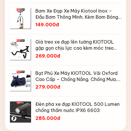
Bơm Xe Đạp Xe Máy Kiotool Inox –
Đầu Bơm Thông Minh, Kèm Bơm Bóng,
Đồng Hồ 160 PSI
149.000đ
Giá treo xe đạp lên tường KIOTOOL
gập gọn chịu lực cao kèm móc treo
mũ bảo hiểm
269.000đ
Bạt Phủ Xe Máy KIOTOOL Vải Oxford
Cao Cấp – Chống Nắng, Chống Mưa,
Chống Bụi, Chống Tia UV, Có Phản
279.000đ
Quang & Lỗ Khóa Chống Bay
Đèn pha xe đạp KIOTOOL 500 Lumen
chống thấm nước IPX6 6603
285.000đ