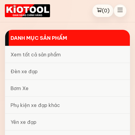
(
0
)
DANH MỤC SẢN PHẨM
Xem tất cả sản phẩm
Đèn xe đạp
Bơm Xe
Phụ kiện xe đạp khác
Yên xe đạp