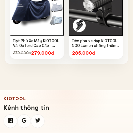
Bạt Phủ Xe Máy KIOTOOL
Đèn pha xe đạp KIOTOOL
Vải Oxford Cao Cấp –
500 Lumen chống thấm
Chống Nắng, Chống Mưa,
nước IPX6 6603
279.000đ
285.000đ
379.000đ
Chống Bụi, Chống Tia UV,
Có Phản Quang & Lỗ Khóa
Chống Bay
KIOTOOL
Kênh thông tin