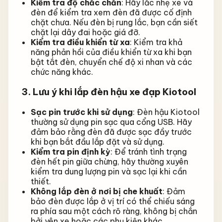
Kiểm tra độ chắc chắn
: Hãy lắc nhẹ xe và
đèn để kiểm tra xem đèn đã được cố định
chặt chưa. Nếu đèn bị rung lắc, bạn cần siết
chặt lại dây đai hoặc giá đỡ.
Kiểm tra điều khiển từ xa
: Kiểm tra khả
năng phản hồi của điều khiển từ xa khi bạn
bật tắt đèn, chuyển chế độ xi nhan và các
chức năng khác.
3. Lưu ý khi lắp đèn hậu xe đạp Kiotool
Sạc pin trước khi sử dụng
: Đèn hậu Kiotool
thường sử dụng pin sạc qua cổng USB. Hãy
đảm bảo rằng đèn đã được sạc đầy trước
khi bạn bắt đầu lắp đặt và sử dụng.
Kiểm tra pin định kỳ
: Để tránh tình trạng
đèn hết pin giữa chừng, hãy thường xuyên
kiểm tra dung lượng pin và sạc lại khi cần
thiết.
Không lắp đèn ở nơi bị che khuất
: Đảm
bảo đèn được lắp ở vị trí có thể chiếu sáng
ra phía sau một cách rõ ràng, không bị chắn
bởi yên xe hoặc các phụ kiện khác.