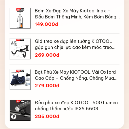
Bơm Xe Đạp Xe Máy Kiotool Inox –
Đầu Bơm Thông Minh, Kèm Bơm Bóng,
Đồng Hồ 160 PSI
149.000đ
Giá treo xe đạp lên tường KIOTOOL
gập gọn chịu lực cao kèm móc treo
mũ bảo hiểm
269.000đ
Bạt Phủ Xe Máy KIOTOOL Vải Oxford
Cao Cấp – Chống Nắng, Chống Mưa,
Chống Bụi, Chống Tia UV, Có Phản
279.000đ
Quang & Lỗ Khóa Chống Bay
Đèn pha xe đạp KIOTOOL 500 Lumen
chống thấm nước IPX6 6603
285.000đ