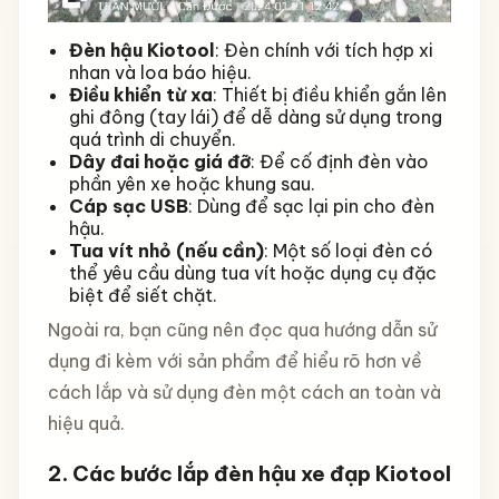
Đèn hậu Kiotool
: Đèn chính với tích hợp xi
nhan và loa báo hiệu.
Điều khiển từ xa
: Thiết bị điều khiển gắn lên
ghi đông (tay lái) để dễ dàng sử dụng trong
quá trình di chuyển.
Dây đai hoặc giá đỡ
: Để cố định đèn vào
phần yên xe hoặc khung sau.
Cáp sạc USB
: Dùng để sạc lại pin cho đèn
hậu.
Tua vít nhỏ (nếu cần)
: Một số loại đèn có
thể yêu cầu dùng tua vít hoặc dụng cụ đặc
biệt để siết chặt.
Ngoài ra, bạn cũng nên đọc qua hướng dẫn sử
dụng đi kèm với sản phẩm để hiểu rõ hơn về
cách lắp và sử dụng đèn một cách an toàn và
hiệu quả.
2. Các bước lắp đèn hậu xe đạp Kiotool