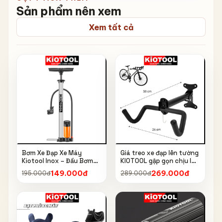
Sản phẩm nên xem
Xem tất cả
Bơm Xe Đạp Xe Máy
Giá treo xe đạp lên tường
Kiotool Inox – Đầu Bơm
KIOTOOL gập gọn chịu lực
Thông Minh, Kèm Bơm
cao kèm móc treo mũ bảo
149.000đ
269.000đ
195.000đ
289.000đ
Bóng, Đồng Hồ 160 PSI
hiểm