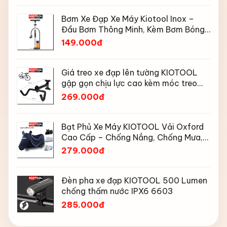
Bơm Xe Đạp Xe Máy Kiotool Inox –
Đầu Bơm Thông Minh, Kèm Bơm Bóng,
Đồng Hồ 160 PSI
149.000đ
Giá treo xe đạp lên tường KIOTOOL
gập gọn chịu lực cao kèm móc treo
mũ bảo hiểm
269.000đ
Bạt Phủ Xe Máy KIOTOOL Vải Oxford
Cao Cấp – Chống Nắng, Chống Mưa,
Chống Bụi, Chống Tia UV, Có Phản
279.000đ
Quang & Lỗ Khóa Chống Bay
Đèn pha xe đạp KIOTOOL 500 Lumen
chống thấm nước IPX6 6603
285.000đ