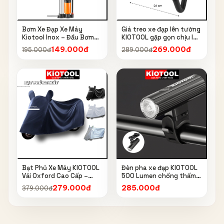
Bơm Xe Đạp Xe Máy
Giá treo xe đạp lên tường
Kiotool Inox – Đầu Bơm
KIOTOOL gập gọn chịu lực
Thông Minh, Kèm Bơm
cao kèm móc treo mũ bảo
149.000đ
269.000đ
195.000đ
289.000đ
Bóng, Đồng Hồ 160 PSI
hiểm
Bạt Phủ Xe Máy KIOTOOL
Đèn pha xe đạp KIOTOOL
Vải Oxford Cao Cấp –
500 Lumen chống thấm
Chống Nắng, Chống Mưa,
nước IPX6 6603
279.000đ
285.000đ
379.000đ
Chống Bụi, Chống Tia UV,
Có Phản Quang & Lỗ Khóa
Chống Bay