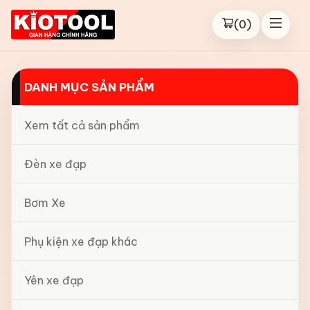
(
0
)
DANH MỤC SẢN PHẨM
Xem tất cả sản phẩm
Đèn xe đạp
Bơm Xe
Phụ kiện xe đạp khác
Yên xe đạp