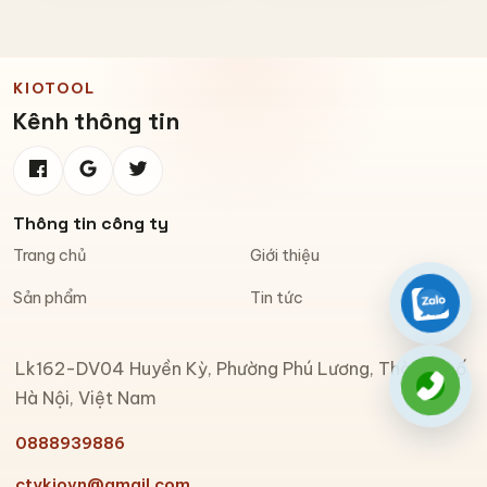
KIOTOOL
Kênh thông tin
Thông tin công ty
Trang chủ
Giới thiệu
Sản phẩm
Tin tức
Zalo
Lk162-DV04 Huyền Kỳ, Phường Phú Lương, Thành phố
Gọi đi
Hà Nội, Việt Nam
0888939886
ctykiovn@gmail.com