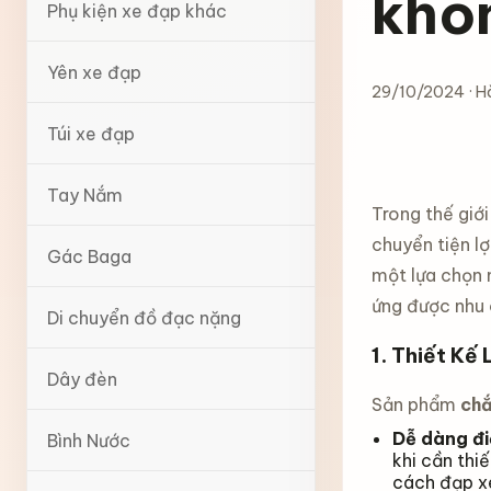
khô
Phụ kiện xe đạp khác
Yên xe đạp
29/10/2024 · Hà
Túi xe đạp
Tay Nắm
Trong thế giới
chuyển tiện l
Gác Baga
một lựa chọn n
ứng được nhu 
Di chuyển đồ đạc nặng
1.
Thiết Kế 
Dây đèn
Sản phẩm
chắ
Dễ dàng đi
Bình Nước
khi cần thi
cách đạp x