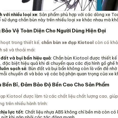
 với nhiều loại xe
: Sản phẩm phù hợp với các dòng xe To
 sử dụng chắn bùn này trên nhiều loại xe khác nhau mà kh
 Bảo Vệ Toàn Diện Cho Người Dùng Hiện Đại
 hoạt trong thiết kế,
chắn bùn xe đạp Kiotool
còn có khả n
h sẽ và thoải mái:
đất và bụi bẩn hiệu quả
: Chắn bùn Kiotool được thiết kế
i, đặc biệt hiệu quả khi di chuyển qua các địa hình gồ ghề h
 luôn sạch sẽ
: Bùn đất và bụi bẩn không còn là vấn đề nhờ
 mỗi chuyến đi và bảo vệ các bộ phận quan trọng của xe k
u Bền Bỉ, Đảm Bảo Độ Bền Cao Cho Sản Phẩm
ạp Kiotool được làm từ các chất liệu chất lượng cao, giú
g trên nhiều hành trình:
hịu lực tốt
: Chất liệu nhựa ABS không chỉ bền mà còn có 
 nứt khi gặp phải các tác động mạnh.