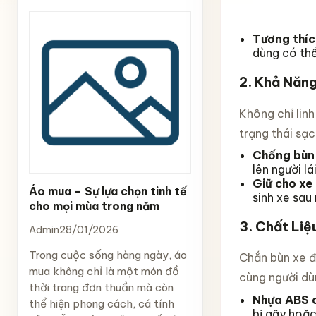
Tương thích
dùng có thể
2.
Khả Năng
Không chỉ linh
trạng thái sạc
Chống bùn 
lên người lá
Giữ cho xe
Áo mua – Sự lựa chọn tinh tế
sinh xe sau
cho mọi mùa trong năm
3.
Chất Liệ
Admin
28/01/2026
Trong cuộc sống hàng ngày, áo
Chắn bùn xe đ
mua không chỉ là một món đồ
cùng người dùn
thời trang đơn thuần mà còn
Nhựa ABS c
thể hiện phong cách, cá tính
bị gãy hoặc