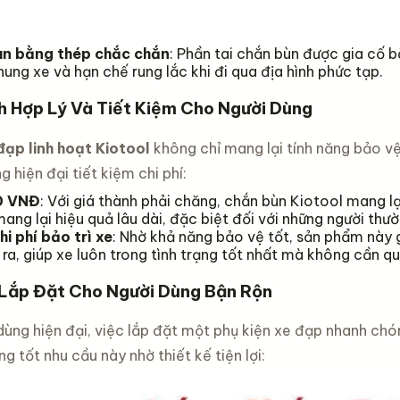
ùn bằng thép chắc chắn
: Phần tai chắn bùn được gia cố 
ung xe và hạn chế rung lắc khi đi qua địa hình phức tạp.
h Hợp Lý Và Tiết Kiệm Cho Người Dùng
ạp linh hoạt Kiotool
không chỉ mang lại tính năng bảo v
g hiện đại tiết kiệm chi phí:
0 VNĐ
: Với giá thành phải chăng, chắn bùn Kiotool mang lạ
ang lại hiệu quả lâu dài, đặc biệt đối với những người thư
hi phí bảo trì xe
: Nhờ khả năng bảo vệ tốt, sản phẩm này g
 ra, giúp xe luôn trong tình trạng tốt nhất mà không cần 
Lắp Đặt Cho Người Dùng Bận Rộn
dùng hiện đại, việc lắp đặt một phụ kiện xe đạp nhanh chó
g tốt nhu cầu này nhờ thiết kế tiện lợi: