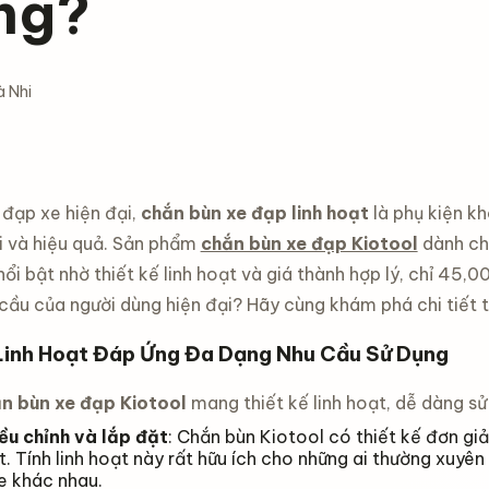
ng?
 Nhi
 đạp xe hiện đại,
chắn bùn xe đạp linh hoạt
là phụ kiện kh
ợi và hiệu quả. Sản phẩm
chắn bùn xe đạp Kiotool
dành ch
ổi bật nhờ thiết kế linh hoạt và giá thành hợp lý, chỉ 45,
cầu của người dùng hiện đại? Hãy cùng khám phá chi tiết tr
Linh Hoạt Đáp Ứng Đa Dạng Nhu Cầu Sử Dụng
n bùn xe đạp Kiotool
mang thiết kế linh hoạt, dễ dàng sử
ều chỉnh và lắp đặt
: Chắn bùn Kiotool có thiết kế đơn giả
ết. Tính linh hoạt này rất hữu ích cho những ai thường xu
e khác nhau.