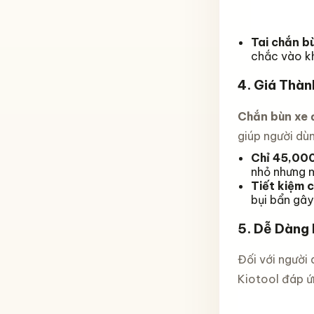
Tai chắn b
chắc vào kh
4.
Giá Thàn
Chắn bùn xe đ
giúp người dùn
Chỉ 45,00
nhỏ nhưng m
Tiết kiệm c
bụi bẩn gây
5.
Dễ Dàng 
Đối với người 
Kiotool đáp ứn