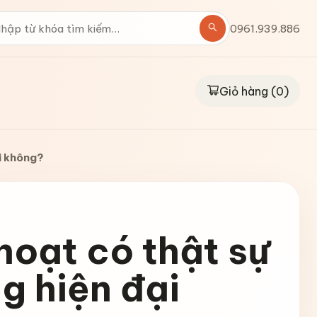
0961.939.886
Giỏ hàng (
0
)
ại không?
hoạt có thật sự
g hiện đại