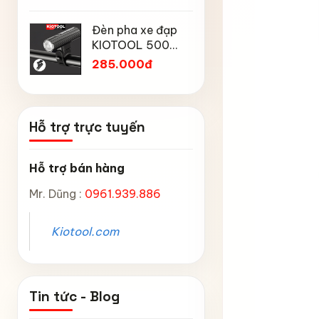
Mtp địa h
Chống Mưa,
Chân chố
núi
Chống Bụi, Chống
Đèn pha xe đạp
đạp trẻ 
Tia UV, Có Phản
KIOTOOL 500
Kiotool đủ
45.000
Quang & Lỗ Khóa
Lumen chống
inch -14 
285.000đ
Chống Bay
thấm nước IPX6
inch -18 
6603
inch chắ
Hỗ trợ trực tuyến
Hỗ trợ bán hàng
Mr. Dũng :
0961.939.886
Kiotool.com
Tin tức - Blog