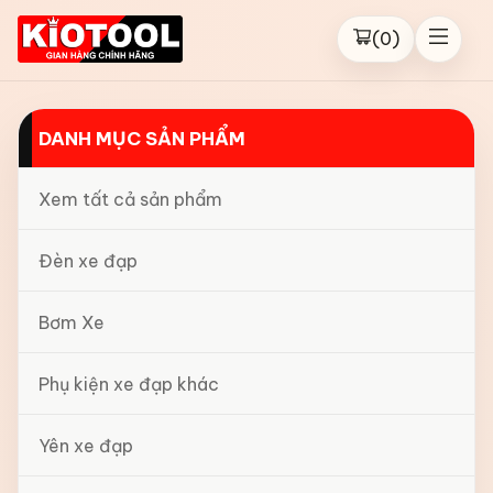
(
0
)
DANH MỤC SẢN PHẨM
Xem tất cả sản phẩm
Đèn xe đạp
Bơm Xe
Phụ kiện xe đạp khác
Yên xe đạp