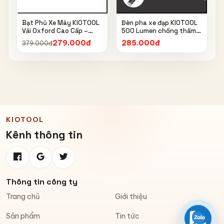
Bạt Phủ Xe Máy KIOTOOL
Đèn pha xe đạp KIOTOOL
Vải Oxford Cao Cấp –
500 Lumen chống thấm
Chống Nắng, Chống Mưa,
nước IPX6 6603
279.000đ
285.000đ
379.000đ
Chống Bụi, Chống Tia UV,
Có Phản Quang & Lỗ Khóa
Chống Bay
KIOTOOL
Kênh thông tin
Thông tin công ty
Trang chủ
Giới thiệu
Sản phẩm
Tin tức