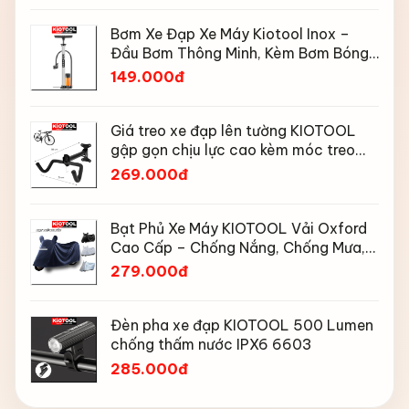
Bơm Xe Đạp Xe Máy Kiotool Inox –
Đầu Bơm Thông Minh, Kèm Bơm Bóng,
Đồng Hồ 160 PSI
149.000đ
Giá treo xe đạp lên tường KIOTOOL
gập gọn chịu lực cao kèm móc treo
mũ bảo hiểm
269.000đ
Bạt Phủ Xe Máy KIOTOOL Vải Oxford
Cao Cấp – Chống Nắng, Chống Mưa,
Chống Bụi, Chống Tia UV, Có Phản
279.000đ
Quang & Lỗ Khóa Chống Bay
Đèn pha xe đạp KIOTOOL 500 Lumen
chống thấm nước IPX6 6603
285.000đ