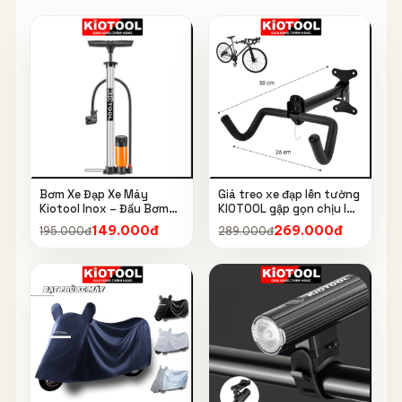
Bơm Xe Đạp Xe Máy
Giá treo xe đạp lên tường
Kiotool Inox – Đầu Bơm
KIOTOOL gập gọn chịu lực
Thông Minh, Kèm Bơm
cao kèm móc treo mũ bảo
149.000đ
269.000đ
195.000đ
289.000đ
Bóng, Đồng Hồ 160 PSI
hiểm