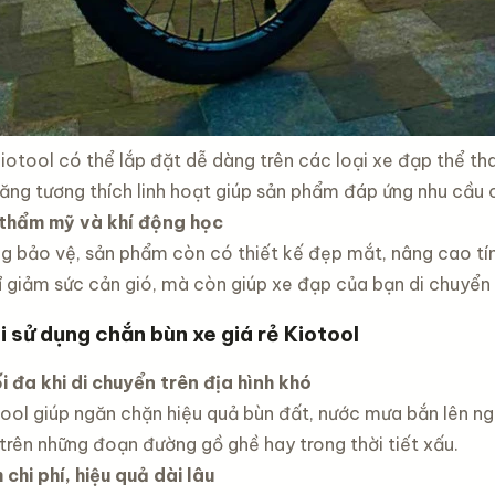
otool có thể lắp đặt dễ dàng trên các loại xe đạp thể tha
năng tương thích linh hoạt giúp sản phẩm đáp ứng nhu cầu 
 thẩm mỹ và khí động học
g bảo vệ, sản phẩm còn có thiết kế đẹp mắt, nâng cao tí
 giảm sức cản gió, mà còn giúp xe đạp của bạn di chuyển
hi sử dụng chắn bùn xe giá rẻ Kiotool
ối đa khi di chuyển trên địa hình khó
ool giúp ngăn chặn hiệu quả bùn đất, nước mưa bắn lên ngư
 trên những đoạn đường gồ ghề hay trong thời tiết xấu.
 chi phí, hiệu quả dài lâu