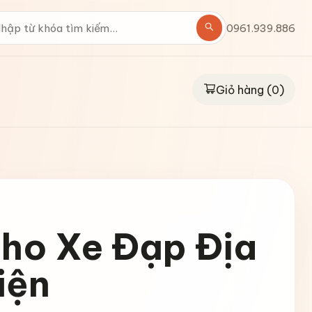
0961.939.886
Giỏ hàng (
0
)
Cho Xe Đạp Địa
iện