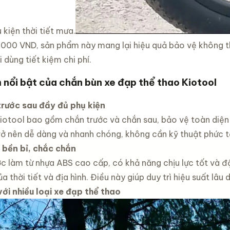
 kiện thời tiết mưa.
5,000 VND, sản phẩm này mang lại hiệu quả bảo vệ không
i dùng tiết kiệm chi phí.
 nổi bật của chắn bùn xe đạp thể thao Kiotool
 trước sau đầy đủ phụ kiện
iotool bao gồm chắn trước và chắn sau, bảo vệ toàn diện 
trở nên dễ dàng và nhanh chóng, không cần kỹ thuật phức t
u bền bỉ, chắc chắn
 làm từ nhựa ABS cao cấp, có khả năng chịu lực tốt và đ
a thời tiết và địa hình. Điều này giúp duy trì hiệu suất lâ
với nhiều loại xe đạp thể thao