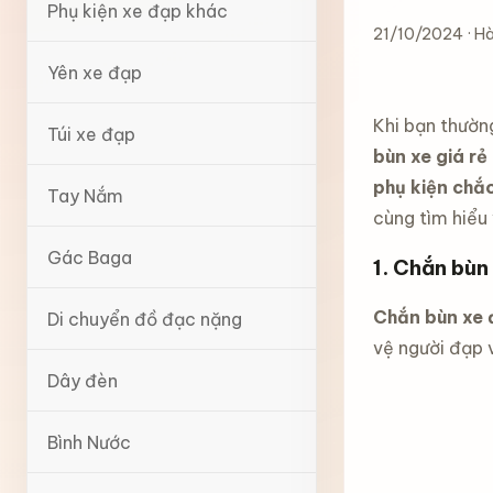
Phụ kiện xe đạp khác
21/10/2024 · Hà
Yên xe đạp
Khi bạn thường
Túi xe đạp
bùn xe giá rẻ
phụ kiện chắ
Tay Nắm
cùng tìm hiểu
Gác Baga
1. Chắn bùn 
Chắn bùn xe 
Di chuyển đồ đạc nặng
vệ người đạp v
Dây đèn
Bình Nước