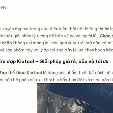
 Nhi
 xuyên đạp xe trong các điều kiện thời tiết không thuận lợi
là một giải pháp lý tưởng để bảo vệ xe và người lái.
Chắn b
c chắn
không chỉ mang lại hiệu quả vượt trội mà còn có m
 về sản phẩm này và lý do tại sao đây là lựa chọn hoàn hả
xe đạp Kiotool – Giải pháp giá rẻ, bảo vệ tối ưu
đạp thể thao Kiotool
là dòng sản phẩm thiết kế dành riên
à các bộ phận của xe khỏi bụi bẩn, bùn đất và nước bắn từ