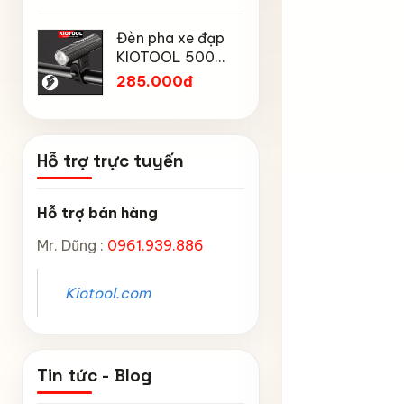
Mtp địa h
Chống Mưa,
Chân chố
núi
Chống Bụi, Chống
Đèn pha xe đạp
đạp trẻ 
Tia UV, Có Phản
KIOTOOL 500
Kiotool đủ
45.000
Quang & Lỗ Khóa
Lumen chống
inch -14 
285.000đ
Chống Bay
thấm nước IPX6
inch -18 
6603
inch chắ
Hỗ trợ trực tuyến
Hỗ trợ bán hàng
Mr. Dũng :
0961.939.886
Kiotool.com
Tin tức - Blog