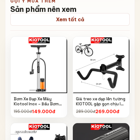
GỢI Ý MUA THÊM
Sản phẩm nên xem
Xem tất cả
Bơm Xe Đạp Xe Máy
Giá treo xe đạp lên tường
Kiotool Inox – Đầu Bơm
KIOTOOL gập gọn chịu lực
Thông Minh, Kèm Bơm
cao kèm móc treo mũ bảo
149.000đ
269.000đ
195.000đ
289.000đ
Bóng, Đồng Hồ 160 PSI
hiểm