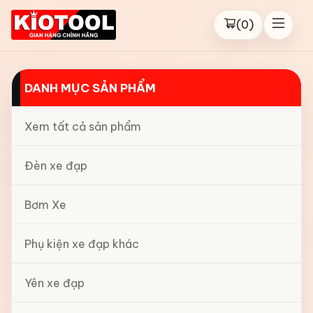
(
0
)
DANH MỤC SẢN PHẨM
Xem tất cả sản phẩm
Đèn xe đạp
Bơm Xe
Phụ kiện xe đạp khác
Yên xe đạp