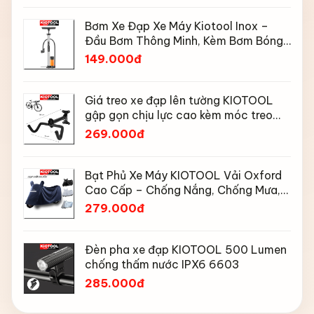
Bơm Xe Đạp Xe Máy Kiotool Inox –
Đầu Bơm Thông Minh, Kèm Bơm Bóng,
Đồng Hồ 160 PSI
149.000đ
Giá treo xe đạp lên tường KIOTOOL
gập gọn chịu lực cao kèm móc treo
mũ bảo hiểm
269.000đ
Bạt Phủ Xe Máy KIOTOOL Vải Oxford
Cao Cấp – Chống Nắng, Chống Mưa,
Chống Bụi, Chống Tia UV, Có Phản
279.000đ
Quang & Lỗ Khóa Chống Bay
Đèn pha xe đạp KIOTOOL 500 Lumen
chống thấm nước IPX6 6603
285.000đ