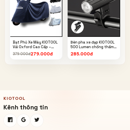
Bạt Phủ Xe Máy KIOTOOL
Đèn pha xe đạp KIOTOOL
Vải Oxford Cao Cấp –
500 Lumen chống thấm
Chống Nắng, Chống Mưa,
nước IPX6 6603
279.000đ
285.000đ
379.000đ
Chống Bụi, Chống Tia UV,
Có Phản Quang & Lỗ Khóa
Chống Bay
KIOTOOL
Kênh thông tin