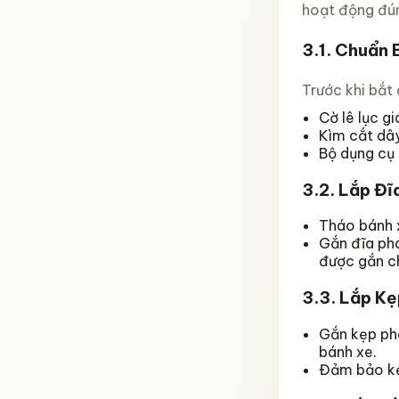
hoạt động đún
3.1.
Chuẩn B
Trước khi bắt 
Cờ lê lục gi
Kìm cắt dâ
Bộ dụng cụ 
3.2.
Lắp Đĩ
Tháo bánh x
Gắn đĩa pha
được gắn c
3.3.
Lắp Kẹ
Gắn kẹp ph
bánh xe.
Đảm bảo kẹp