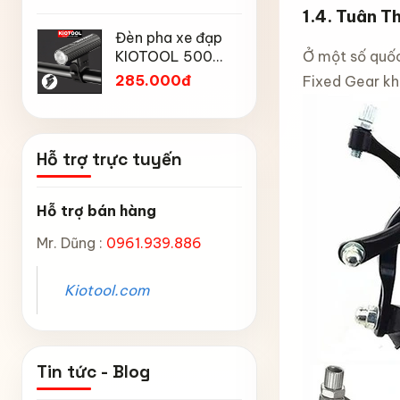
Mtp địa h
1.4.
Tuân Th
Chống Mưa,
Chân chố
núi
Chống Bụi, Chống
Đèn pha xe đạp
đạp trẻ 
Tia UV, Có Phản
Ở một số quốc
KIOTOOL 500
Kiotool đủ
45.000
Quang & Lỗ Khóa
Lumen chống
inch -14 
285.000đ
Fixed Gear kh
Chống Bay
thấm nước IPX6
inch -18 
6603
inch chắ
Hỗ trợ trực tuyến
Hỗ trợ bán hàng
Mr. Dũng :
0961.939.886
Kiotool.com
Tin tức - Blog