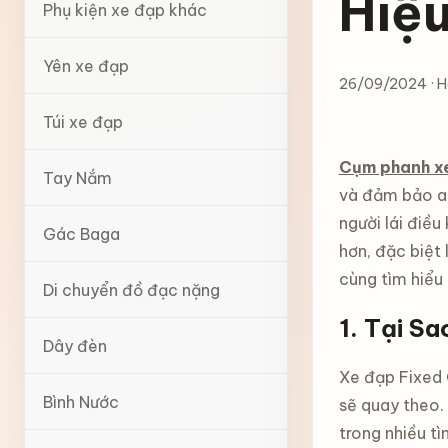
Hiệ
Phụ kiện xe đạp khác
Yên xe đạp
26/09/2024 · H
Túi xe đạp
Cụm phanh xe
Tay Nắm
và đảm bảo an
người lái điều
Gác Baga
hơn, đặc biệt 
cùng tìm hiểu
Di chuyển đồ đạc nặng
1.
Tại Sa
Dây đèn
Xe đạp Fixed 
Bình Nước
sẽ quay theo.
trong nhiều tì