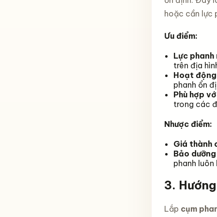
ổn định. Đây 
hoặc cần lực
Ưu điểm:
Lực phanh 
trên địa hì
Hoạt động t
phanh ổn đị
Phù hợp với
trong các đi
Nhược điểm:
Giá thành 
Bảo dưỡng
phanh luôn 
3.
Hướng
Lắp
cụm phan