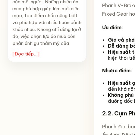
của mỗi người. Những chiếc áo
Phanh V-Brake
mua phù hợp giúp làm mới diện
Fixed Gear ho
mạo, tạo điểm nhấn riêng biệt
và phù hợp với nhiều hoàn cảnh
Ưu điểm:
khác nhau. Không chỉ dừng lại ở
đó, việc chọn lựa áo mua còn
Giá cả phả
phản ánh gu thẩm mỹ của
Dễ dàng bả
Hiệu suất 
[Đọc tiếp...]
kiện thời ti
Nhược điểm:
Hiệu suất 
đến khả nă
Không phù 
đường dốc 
2.2.
Cụm Ph
Phanh đĩa, ba