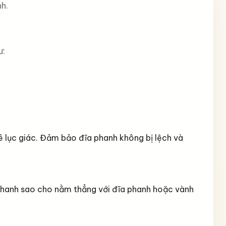
h.
ư:
ê lục giác. Đảm bảo đĩa phanh không bị lệch và
phanh sao cho nằm thẳng với đĩa phanh hoặc vành