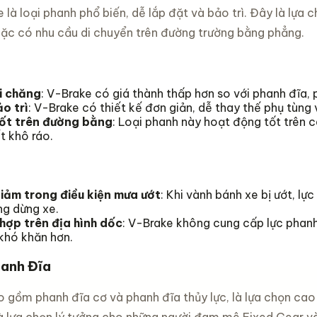
 là loại phanh phổ biến, dễ lắp đặt và bảo trì. Đây là lựa
ặc có nhu cầu di chuyển trên đường trường bằng phẳng.
i chăng
: V-Brake có giá thành thấp hơn so với phanh đĩa,
o trì
: V-Brake có thiết kế đơn giản, dễ thay thế phụ tùng
tốt trên đường bằng
: Loại phanh này hoạt động tốt trên
ết khô ráo.
giảm trong điều kiện mưa ướt
: Khi vành bánh xe bị ướt, l
ng dừng xe.
hợp trên địa hình dốc
: V-Brake không cung cấp lực phanh
khó khăn hơn.
anh Đĩa
o gồm phanh đĩa cơ và phanh đĩa thủy lực, là lựa chọn ca