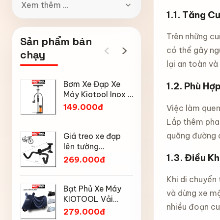
Xem thêm ...
1.1.
Tăng Cư
Trên những cu
Sản phẩm bán
‹
›
có thể gây ng
chạy
lại an toàn và
Bơm Xe Đạp Xe
Ô gấp gọ
1.2.
Phù Hợp
Máy Kiotool Inox –
động Kiot
Đầu Bơm Thông
nan kép, 
149.000đ
169.000
Việc làm quen
Minh, Kèm Bơm
mưa nắng
Lắp thêm phan
Bóng, Đồng Hồ
chống tia
Mũ bảo h
160 PSI
động đón
quãng đường d
Giá treo xe đạp
đạp thể 
gọn
lên tường
Kiotool s
1.3.
Điều Kh
189.000
KIOTOOL gập gọn
269.000đ
thoáng kh
chịu lực cao kèm
toàn khi 
móc treo mũ bảo
Khi di chuyển
Tay nắm 
hiểm
Bạt Phủ Xe Máy
có tỳ ch
và dừng xe mộ
KIOTOOL Vải
Kiotool 
85.000
nhiều đoạn cu
Oxford Cao Cấp –
279.000đ
xe đạp t
Chống Nắng,