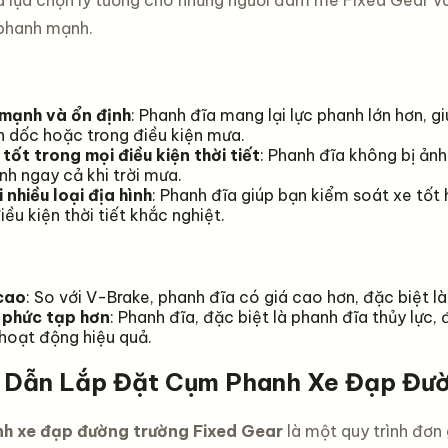
là lựa chọn lý tưởng cho những người đam mê Fixed Gear và
 phanh mạnh.
mạnh và ổn định
: Phanh đĩa mang lại lực phanh lớn hơn, 
nh dốc hoặc trong điều kiện mưa.
ốt trong mọi điều kiện thời tiết
: Phanh đĩa không bị ản
nh ngay cả khi trời mưa.
 nhiều loại địa hình
: Phanh đĩa giúp bạn kiểm soát xe tốt 
ều kiện thời tiết khắc nghiệt.
cao
: So với V-Brake, phanh đĩa có giá cao hơn, đặc biệt là
 phức tạp hơn
: Phanh đĩa, đặc biệt là phanh đĩa thủy lực
hoạt động hiệu quả.
 Dẫn Lắp Đặt Cụm Phanh Xe Đạp Đườ
h xe đạp đường trường Fixed Gear
là một quy trình đơn