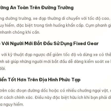
ờng An Toàn Trên Đường Trường
ng đường trường, xe đạp thường di chuyển với tốc độ cao,
uy hiểm, đặc biệt trong tình huống khẩn cấp. Cụm phanh g
 nhanh chóng khi cần.
n tự
 Với Người Mới Bắt Đầu Sử Dụng Fixed Gear
ool 12
ô dù che
đ
 với kỹ thuật đạp ngược để giảm tốc độ và dừng xe có thể
 mini
h sẽ giúp những người mới bắt đầu dễ dàng kiểm soát xe h
 UV tự
iểm xe
g mở nhỏ
ài.
thao
iêu nhẹ
iển Tốt Hơn Trên Địa Hình Phức Tạp
đ
í an
đạp xe
 trên các đoạn đường dốc hoặc có nhiều chướng ngại vật, 
xe đạp
ống mỏi
t cách chính xác. Điều này đặc biệt hữu ích khi bạn phải d
dành cho
đ
a nguy hiểm.
hể thao