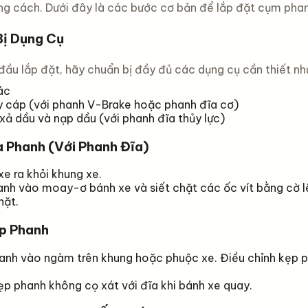
g cách. Dưới đây là các bước cơ bản để lắp đặt cụm phan
ị Dụng Cụ
đầu lắp đặt, hãy chuẩn bị đầy đủ các dụng cụ cần thiết nh
ác
y cáp (với phanh V-Brake hoặc phanh đĩa cơ)
xả dầu và nạp dầu (với phanh đĩa thủy lực)
a Phanh (Với Phanh Đĩa)
e ra khỏi khung xe.
nh vào moay-ơ bánh xe và siết chặt các ốc vít bằng cờ l
hặt.
p Phanh
anh vào ngàm trên khung hoặc phuộc xe. Điều chỉnh kẹp 
 phanh không cọ xát với đĩa khi bánh xe quay.