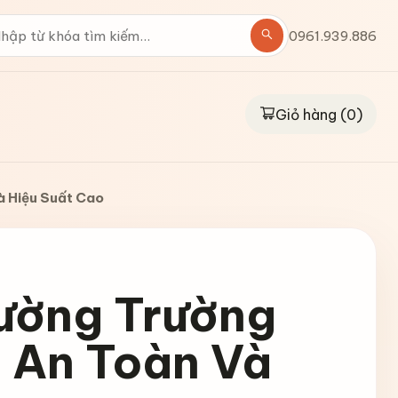
0961.939.886
Giỏ hàng (
0
)
à Hiệu Suất Cao
ường Trường
 An Toàn Và