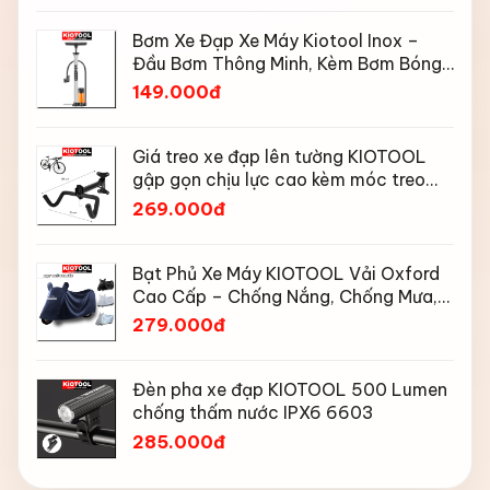
Bơm Xe Đạp Xe Máy Kiotool Inox –
Đầu Bơm Thông Minh, Kèm Bơm Bóng,
Đồng Hồ 160 PSI
149.000đ
Giá treo xe đạp lên tường KIOTOOL
gập gọn chịu lực cao kèm móc treo
mũ bảo hiểm
269.000đ
Bạt Phủ Xe Máy KIOTOOL Vải Oxford
Cao Cấp – Chống Nắng, Chống Mưa,
Chống Bụi, Chống Tia UV, Có Phản
279.000đ
Quang & Lỗ Khóa Chống Bay
Đèn pha xe đạp KIOTOOL 500 Lumen
chống thấm nước IPX6 6603
285.000đ