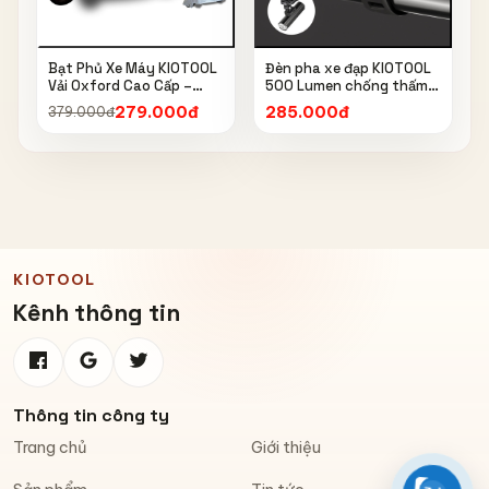
Bạt Phủ Xe Máy KIOTOOL
Đèn pha xe đạp KIOTOOL
Vải Oxford Cao Cấp –
500 Lumen chống thấm
Chống Nắng, Chống Mưa,
nước IPX6 6603
279.000đ
285.000đ
379.000đ
Chống Bụi, Chống Tia UV,
Có Phản Quang & Lỗ Khóa
Chống Bay
KIOTOOL
Kênh thông tin
Thông tin công ty
Trang chủ
Giới thiệu