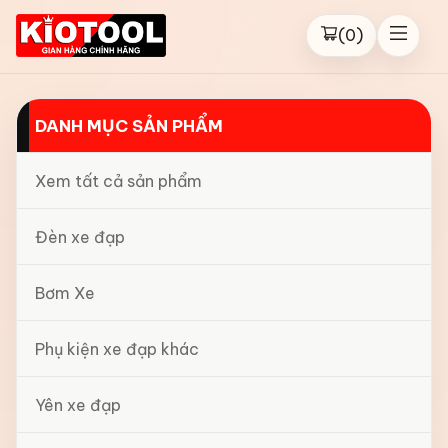
(
0
)
DANH MỤC SẢN PHẨM
Xem tất cả sản phẩm
Đèn xe đạp
Bơm Xe
Phụ kiện xe đạp khác
Yên xe đạp