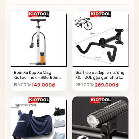
Bơm Xe Đạp Xe Máy
Giá treo xe đạp lên tường
Kiotool Inox – Đầu Bơm
KIOTOOL gập gọn chịu lực
Thông Minh, Kèm Bơm
cao kèm móc treo mũ bảo
149.000đ
269.000đ
195.000đ
289.000đ
Bóng, Đồng Hồ 160 PSI
hiểm