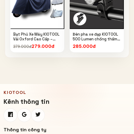
Bạt Phủ Xe Máy KIOTOOL
Đèn pha xe đạp KIOTOOL
Vải Oxford Cao Cấp –
500 Lumen chống thấm
Chống Nắng, Chống Mưa,
nước IPX6 6603
279.000đ
285.000đ
379.000đ
Chống Bụi, Chống Tia UV,
Có Phản Quang & Lỗ Khóa
Chống Bay
KIOTOOL
Kênh thông tin
Thông tin công ty