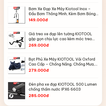
Bơm Xe Đạp Xe Máy Kiotool Inox –
Đầu Bơm Thông Minh, Kèm Bơm Bóng,
Đồng Hồ 160 PSI
149.000đ
Giá treo xe đạp lên tường KIOTOOL
gập gọn chịu lực cao kèm móc treo
mũ bảo hiểm
269.000đ
Bạt Phủ Xe Máy KIOTOOL Vải Oxford
Cao Cấp – Chống Nắng, Chống Mưa,
Chống Bụi, Chống Tia UV, Có Phản
279.000đ
Quang & Lỗ Khóa Chống Bay
Đèn pha xe đạp KIOTOOL 500 Lumen
chống thấm nước IPX6 6603
285.000đ