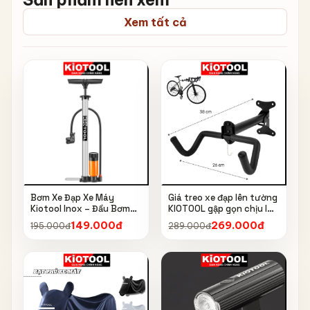
Xem tất cả
Bơm Xe Đạp Xe Máy
Giá treo xe đạp lên tường
Kiotool Inox – Đầu Bơm
KIOTOOL gập gọn chịu lực
Thông Minh, Kèm Bơm
cao kèm móc treo mũ bảo
149.000đ
269.000đ
195.000đ
289.000đ
Bóng, Đồng Hồ 160 PSI
hiểm