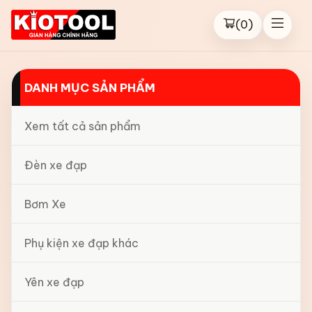
(
0
)
DANH MỤC SẢN PHẨM
Xem tất cả sản phẩm
Đèn xe đạp
Bơm Xe
Phụ kiện xe đạp khác
Yên xe đạp