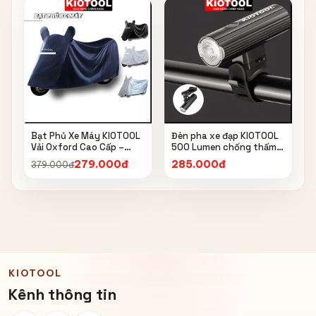
Bạt Phủ Xe Máy KIOTOOL
Đèn pha xe đạp KIOTOOL
Vải Oxford Cao Cấp –
500 Lumen chống thấm
Chống Nắng, Chống Mưa,
nước IPX6 6603
279.000đ
285.000đ
379.000đ
Chống Bụi, Chống Tia UV,
Có Phản Quang & Lỗ Khóa
Chống Bay
KIOTOOL
Kênh thông tin