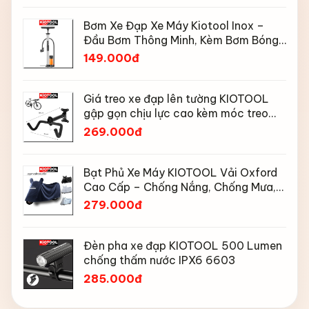
Bơm Xe Đạp Xe Máy Kiotool Inox –
Đầu Bơm Thông Minh, Kèm Bơm Bóng,
Đồng Hồ 160 PSI
149.000đ
Giá treo xe đạp lên tường KIOTOOL
gập gọn chịu lực cao kèm móc treo
mũ bảo hiểm
269.000đ
Bạt Phủ Xe Máy KIOTOOL Vải Oxford
Cao Cấp – Chống Nắng, Chống Mưa,
Chống Bụi, Chống Tia UV, Có Phản
279.000đ
Quang & Lỗ Khóa Chống Bay
Đèn pha xe đạp KIOTOOL 500 Lumen
chống thấm nước IPX6 6603
285.000đ