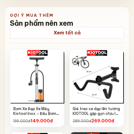
GỢI Ý MUA THÊM
Sản phẩm nên xem
Xem tất cả
Bơm Xe Đạp Xe Máy
Giá treo xe đạp lên tường
Kiotool Inox – Đầu Bơm
KIOTOOL gập gọn chịu lực
Thông Minh, Kèm Bơm
cao kèm móc treo mũ bảo
149.000đ
269.000đ
195.000đ
289.000đ
Bóng, Đồng Hồ 160 PSI
hiểm