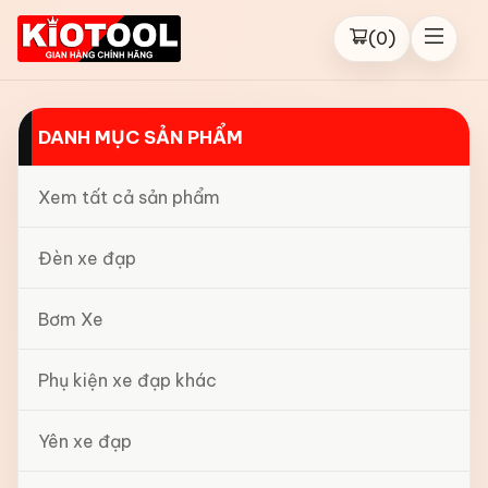
(
0
)
DANH MỤC SẢN PHẨM
Xem tất cả sản phẩm
Đèn xe đạp
Bơm Xe
Phụ kiện xe đạp khác
Yên xe đạp