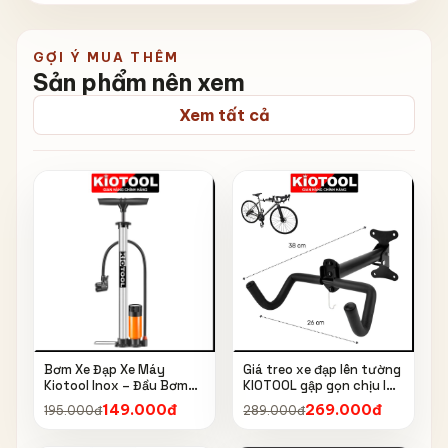
GỢI Ý MUA THÊM
Sản phẩm nên xem
Xem tất cả
Bơm Xe Đạp Xe Máy
Giá treo xe đạp lên tường
Kiotool Inox – Đầu Bơm
KIOTOOL gập gọn chịu lực
Thông Minh, Kèm Bơm
cao kèm móc treo mũ bảo
149.000đ
269.000đ
195.000đ
289.000đ
Bóng, Đồng Hồ 160 PSI
hiểm