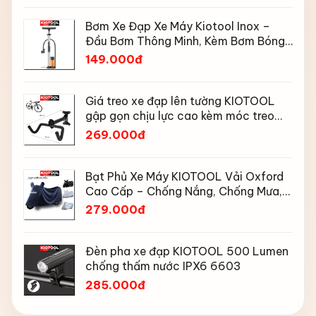
Bơm Xe Đạp Xe Máy Kiotool Inox –
Đầu Bơm Thông Minh, Kèm Bơm Bóng,
Đồng Hồ 160 PSI
149.000đ
Giá treo xe đạp lên tường KIOTOOL
gập gọn chịu lực cao kèm móc treo
mũ bảo hiểm
269.000đ
Bạt Phủ Xe Máy KIOTOOL Vải Oxford
Cao Cấp – Chống Nắng, Chống Mưa,
Chống Bụi, Chống Tia UV, Có Phản
279.000đ
Quang & Lỗ Khóa Chống Bay
Đèn pha xe đạp KIOTOOL 500 Lumen
chống thấm nước IPX6 6603
285.000đ