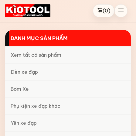
(
0
)
DANH MỤC SẢN PHẨM
Xem tất cả sản phẩm
Đèn xe đạp
Bơm Xe
Phụ kiện xe đạp khác
Yên xe đạp