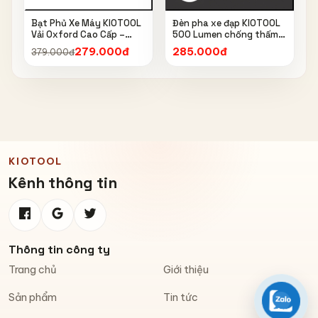
Bạt Phủ Xe Máy KIOTOOL
Đèn pha xe đạp KIOTOOL
Vải Oxford Cao Cấp –
500 Lumen chống thấm
Chống Nắng, Chống Mưa,
nước IPX6 6603
279.000đ
285.000đ
379.000đ
Chống Bụi, Chống Tia UV,
Có Phản Quang & Lỗ Khóa
Chống Bay
KIOTOOL
Kênh thông tin
Thông tin công ty
Trang chủ
Giới thiệu
Sản phẩm
Tin tức
Zalo