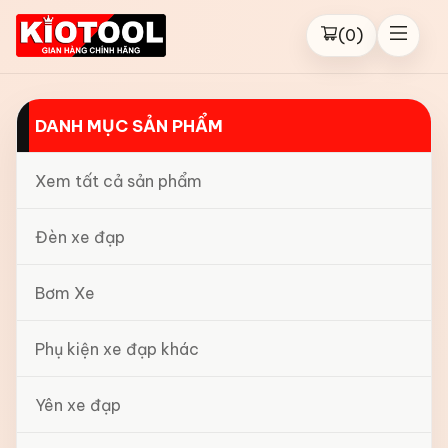
(
0
)
DANH MỤC SẢN PHẨM
Xem tất cả sản phẩm
Đèn xe đạp
Bơm Xe
Phụ kiện xe đạp khác
Yên xe đạp