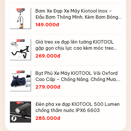
Bơm Xe Đạp Xe Máy Kiotool Inox –
Đầu Bơm Thông Minh, Kèm Bơm Bóng,
Đồng Hồ 160 PSI
149.000đ
Giá treo xe đạp lên tường KIOTOOL
gập gọn chịu lực cao kèm móc treo
mũ bảo hiểm
269.000đ
Bạt Phủ Xe Máy KIOTOOL Vải Oxford
Cao Cấp – Chống Nắng, Chống Mưa,
Chống Bụi, Chống Tia UV, Có Phản
279.000đ
Quang & Lỗ Khóa Chống Bay
Đèn pha xe đạp KIOTOOL 500 Lumen
chống thấm nước IPX6 6603
285.000đ