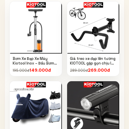
Bơm Xe Đạp Xe Máy
Giá treo xe đạp lên tường
Kiotool Inox – Đầu Bơm
KIOTOOL gập gọn chịu lực
Thông Minh, Kèm Bơm
cao kèm móc treo mũ bảo
149.000đ
269.000đ
195.000đ
289.000đ
Bóng, Đồng Hồ 160 PSI
hiểm