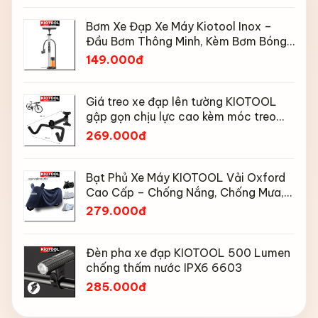
Bơm Xe Đạp Xe Máy Kiotool Inox –
Đầu Bơm Thông Minh, Kèm Bơm Bóng,
Đồng Hồ 160 PSI
149.000đ
Giá treo xe đạp lên tường KIOTOOL
gập gọn chịu lực cao kèm móc treo
mũ bảo hiểm
269.000đ
Bạt Phủ Xe Máy KIOTOOL Vải Oxford
Cao Cấp – Chống Nắng, Chống Mưa,
Chống Bụi, Chống Tia UV, Có Phản
279.000đ
Quang & Lỗ Khóa Chống Bay
Đèn pha xe đạp KIOTOOL 500 Lumen
chống thấm nước IPX6 6603
285.000đ