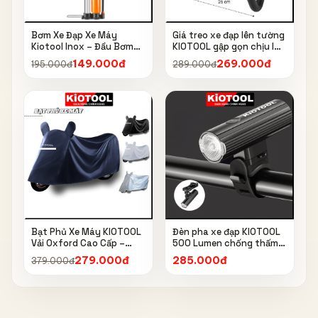
Bơm Xe Đạp Xe Máy
Giá treo xe đạp lên tường
Kiotool Inox – Đầu Bơm
KIOTOOL gập gọn chịu lực
Thông Minh, Kèm Bơm
cao kèm móc treo mũ bảo
149.000đ
269.000đ
195.000đ
289.000đ
Bóng, Đồng Hồ 160 PSI
hiểm
Bạt Phủ Xe Máy KIOTOOL
Đèn pha xe đạp KIOTOOL
Vải Oxford Cao Cấp –
500 Lumen chống thấm
Chống Nắng, Chống Mưa,
nước IPX6 6603
279.000đ
285.000đ
379.000đ
Chống Bụi, Chống Tia UV,
Có Phản Quang & Lỗ Khóa
Chống Bay