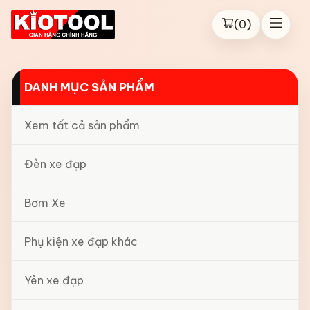
(
0
)
DANH MỤC SẢN PHẨM
Xem tất cả sản phẩm
Đèn xe đạp
Bơm Xe
Phụ kiện xe đạp khác
Yên xe đạp