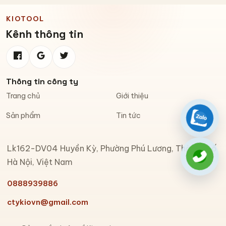
KIOTOOL
Kênh thông tin
Thông tin công ty
Trang chủ
Giới thiệu
Sản phẩm
Tin tức
Zalo
Lk162-DV04 Huyền Kỳ, Phường Phú Lương, Thành phố
Gọi đi
Hà Nội, Việt Nam
0888939886
ctykiovn@gmail.com