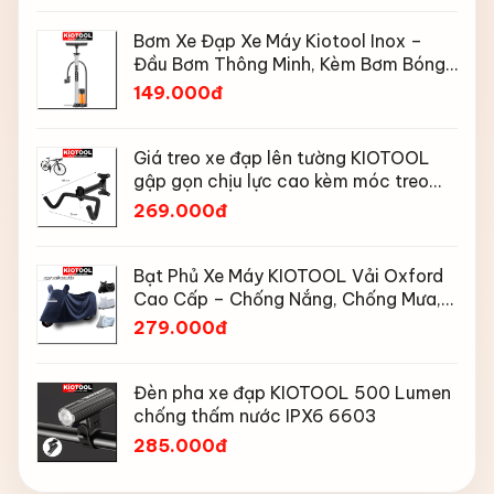
Bơm Xe Đạp Xe Máy Kiotool Inox –
Đầu Bơm Thông Minh, Kèm Bơm Bóng,
Đồng Hồ 160 PSI
149.000đ
Giá treo xe đạp lên tường KIOTOOL
gập gọn chịu lực cao kèm móc treo
mũ bảo hiểm
269.000đ
Bạt Phủ Xe Máy KIOTOOL Vải Oxford
Cao Cấp – Chống Nắng, Chống Mưa,
Chống Bụi, Chống Tia UV, Có Phản
279.000đ
Quang & Lỗ Khóa Chống Bay
Đèn pha xe đạp KIOTOOL 500 Lumen
chống thấm nước IPX6 6603
285.000đ