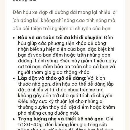
Đèn hậu xe đạp đi đường dài mang lại nhiều lợi
ích đáng kể, không chỉ nâng cao tính năng mà
còn cải thiện trải nghiệm di chuyển của bạn:
Bảo vệ an toàn tối đa khi di chuyển
: Đèn
hậu giúp các phương tiện khác dễ dàng
nhận biết sự hiện diện của bạn, đặc biệt khi
bạn đi vào ban đêm hoặc trên những con
đường ít ánh sáng. Điều này giảm thiểu nguy
cơ tai nạn, đảm bảo an toàn cho cả bạn và
người tham gia giao thông khác.
Lắp đặt và tháo gỡ dễ dàng
: Với kích
thước nhỏ gọn, đèn hậu có thể dễ dàng lắp
đặt ở nhiều vị trí khác nhau trên xe mà
không gây cản trở cho quá trình di chuyển.
Điều này cực kỳ thuận lợi cho những ai
thường xuyên thay đổi địa điểm hoặc khám
phá những cung đường mới.
Trọng lượng nhẹ và thiết kế nhỏ gọn
: Chỉ
từ 30-40g, đèn không làm gia tăng sức