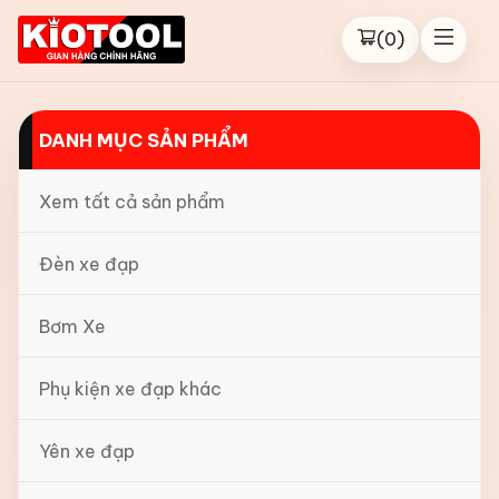
(
0
)
DANH MỤC SẢN PHẨM
Xem tất cả sản phẩm
Đèn xe đạp
Bơm Xe
Phụ kiện xe đạp khác
Yên xe đạp