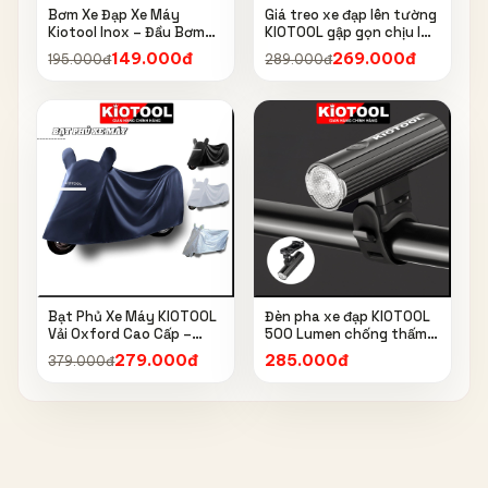
Bơm Xe Đạp Xe Máy
Giá treo xe đạp lên tường
Kiotool Inox – Đầu Bơm
KIOTOOL gập gọn chịu lực
Thông Minh, Kèm Bơm
cao kèm móc treo mũ bảo
149.000đ
269.000đ
195.000đ
289.000đ
Bóng, Đồng Hồ 160 PSI
hiểm
Bạt Phủ Xe Máy KIOTOOL
Đèn pha xe đạp KIOTOOL
Vải Oxford Cao Cấp –
500 Lumen chống thấm
Chống Nắng, Chống Mưa,
nước IPX6 6603
279.000đ
285.000đ
379.000đ
Chống Bụi, Chống Tia UV,
Có Phản Quang & Lỗ Khóa
Chống Bay