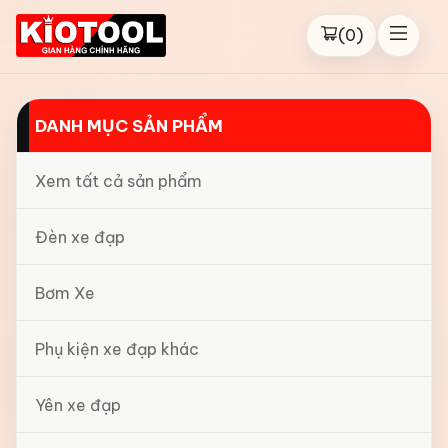
(
0
)
DANH MỤC SẢN PHẨM
Xem tất cả sản phẩm
Đèn xe đạp
Bơm Xe
Phụ kiện xe đạp khác
Yên xe đạp