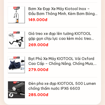
Bơm Xe Đạp Xe Máy Kiotool Inox –
Đầu Bơm Thông Minh, Kèm Bơm Bóng,
Đồng Hồ 160 PSI
149.000đ
Giá treo xe đạp lên tường KIOTOOL
gập gọn chịu lực cao kèm móc treo
mũ bảo hiểm
269.000đ
Bạt Phủ Xe Máy KIOTOOL Vải Oxford
Cao Cấp – Chống Nắng, Chống Mưa,
Chống Bụi, Chống Tia UV, Có Phản
279.000đ
Quang & Lỗ Khóa Chống Bay
Đèn pha xe đạp KIOTOOL 500 Lumen
chống thấm nước IPX6 6603
285.000đ