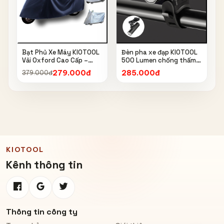
Bạt Phủ Xe Máy KIOTOOL
Đèn pha xe đạp KIOTOOL
Vải Oxford Cao Cấp –
500 Lumen chống thấm
Chống Nắng, Chống Mưa,
nước IPX6 6603
279.000đ
285.000đ
379.000đ
Chống Bụi, Chống Tia UV,
Có Phản Quang & Lỗ Khóa
Chống Bay
KIOTOOL
Kênh thông tin
Thông tin công ty