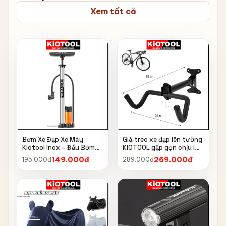
Xem tất cả
Bơm Xe Đạp Xe Máy
Giá treo xe đạp lên tường
Kiotool Inox – Đầu Bơm
KIOTOOL gập gọn chịu lực
Thông Minh, Kèm Bơm
cao kèm móc treo mũ bảo
149.000đ
269.000đ
195.000đ
289.000đ
Bóng, Đồng Hồ 160 PSI
hiểm