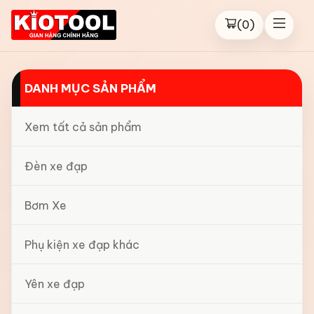
(
0
)
DANH MỤC SẢN PHẨM
Xem tất cả sản phẩm
Đèn xe đạp
Bơm Xe
Phụ kiện xe đạp khác
Yên xe đạp