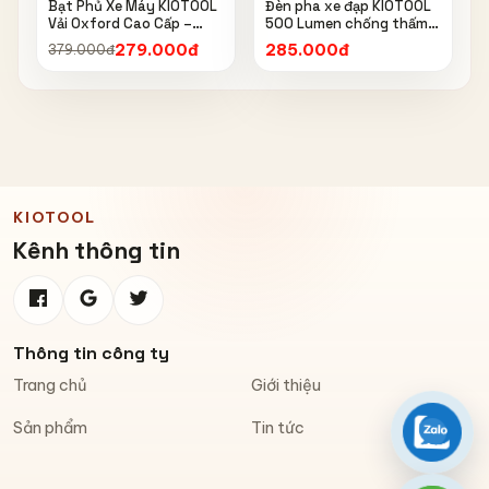
Bạt Phủ Xe Máy KIOTOOL
Đèn pha xe đạp KIOTOOL
Vải Oxford Cao Cấp –
500 Lumen chống thấm
Chống Nắng, Chống Mưa,
nước IPX6 6603
279.000đ
285.000đ
379.000đ
Chống Bụi, Chống Tia UV,
Có Phản Quang & Lỗ Khóa
Chống Bay
KIOTOOL
Kênh thông tin
Thông tin công ty
Trang chủ
Giới thiệu
Sản phẩm
Tin tức
Zalo