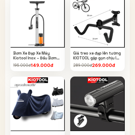
Bơm Xe Đạp Xe Máy
Giá treo xe đạp lên tường
Kiotool Inox – Đầu Bơm
KIOTOOL gập gọn chịu lực
Thông Minh, Kèm Bơm
cao kèm móc treo mũ bảo
149.000đ
269.000đ
195.000đ
289.000đ
Bóng, Đồng Hồ 160 PSI
hiểm