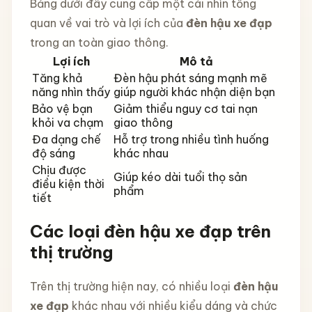
Bảng dưới đây cung cấp một cái nhìn tổng
quan về vai trò và lợi ích của
đèn hậu xe đạp
trong an toàn giao thông.
Lợi ích
Mô tả
Tăng khả
Đèn hậu phát sáng mạnh mẽ
năng nhìn thấy
giúp người khác nhận diện bạn
Bảo vệ bạn
Giảm thiểu nguy cơ tai nạn
khỏi va chạm
giao thông
Đa dạng chế
Hỗ trợ trong nhiều tình huống
độ sáng
khác nhau
Chịu được
Giúp kéo dài tuổi thọ sản
điều kiện thời
phẩm
tiết
Các loại đèn hậu xe đạp trên
thị trường
Trên thị trường hiện nay, có nhiều loại
đèn hậu
xe đạp
khác nhau với nhiều kiểu dáng và chức