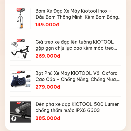
Bơm Xe Đạp Xe Máy Kiotool Inox –
Đầu Bơm Thông Minh, Kèm Bơm Bóng,
Đồng Hồ 160 PSI
149.000đ
Giá treo xe đạp lên tường KIOTOOL
gập gọn chịu lực cao kèm móc treo
mũ bảo hiểm
269.000đ
Bạt Phủ Xe Máy KIOTOOL Vải Oxford
Cao Cấp – Chống Nắng, Chống Mưa,
Chống Bụi, Chống Tia UV, Có Phản
279.000đ
Quang & Lỗ Khóa Chống Bay
Đèn pha xe đạp KIOTOOL 500 Lumen
chống thấm nước IPX6 6603
285.000đ