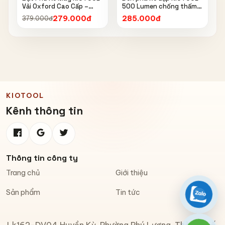
Vải Oxford Cao Cấp –
500 Lumen chống thấm
Chống Nắng, Chống Mưa,
nước IPX6 6603
279.000đ
285.000đ
379.000đ
Chống Bụi, Chống Tia UV,
Có Phản Quang & Lỗ Khóa
Chống Bay
KIOTOOL
Kênh thông tin
Thông tin công ty
Trang chủ
Giới thiệu
Sản phẩm
Tin tức
Zalo
Lk162-DV04 Huyền Kỳ, Phường Phú Lương, Thành phố