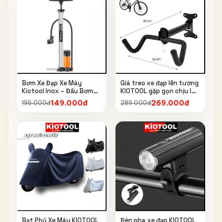
Bơm Xe Đạp Xe Máy
Giá treo xe đạp lên tường
Kiotool Inox – Đầu Bơm
KIOTOOL gập gọn chịu lực
Thông Minh, Kèm Bơm
cao kèm móc treo mũ bảo
149.000đ
269.000đ
195.000đ
289.000đ
Bóng, Đồng Hồ 160 PSI
hiểm
Bạt Phủ Xe Máy KIOTOOL
Đèn pha xe đạp KIOTOOL