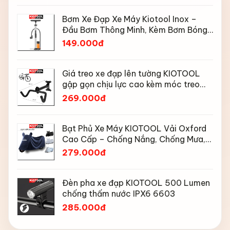
Bơm Xe Đạp Xe Máy Kiotool Inox –
Đầu Bơm Thông Minh, Kèm Bơm Bóng,
Đồng Hồ 160 PSI
149.000đ
Giá treo xe đạp lên tường KIOTOOL
gập gọn chịu lực cao kèm móc treo
mũ bảo hiểm
269.000đ
Bạt Phủ Xe Máy KIOTOOL Vải Oxford
Cao Cấp – Chống Nắng, Chống Mưa,
Chống Bụi, Chống Tia UV, Có Phản
279.000đ
Quang & Lỗ Khóa Chống Bay
Đèn pha xe đạp KIOTOOL 500 Lumen
chống thấm nước IPX6 6603
285.000đ