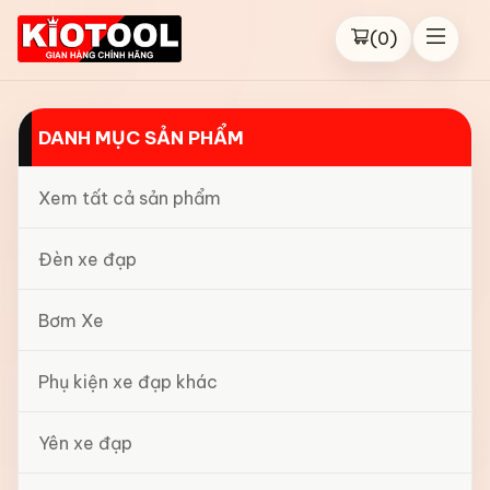
(
0
)
DANH MỤC SẢN PHẨM
Xem tất cả sản phẩm
Đèn xe đạp
Bơm Xe
Phụ kiện xe đạp khác
Yên xe đạp