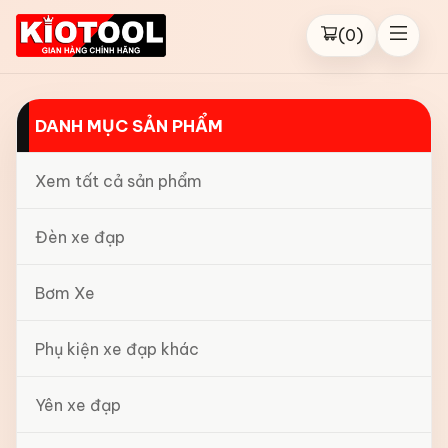
(
0
)
DANH MỤC SẢN PHẨM
Xem tất cả sản phẩm
Đèn xe đạp
Bơm Xe
Phụ kiện xe đạp khác
Yên xe đạp