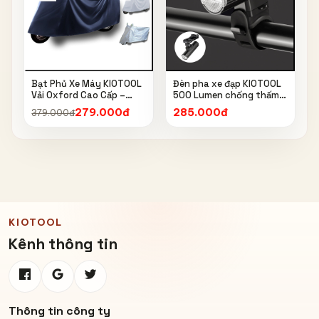
Bạt Phủ Xe Máy KIOTOOL
Đèn pha xe đạp KIOTOOL
Vải Oxford Cao Cấp –
500 Lumen chống thấm
Chống Nắng, Chống Mưa,
nước IPX6 6603
279.000đ
285.000đ
379.000đ
Chống Bụi, Chống Tia UV,
Có Phản Quang & Lỗ Khóa
Chống Bay
KIOTOOL
Kênh thông tin
Thông tin công ty