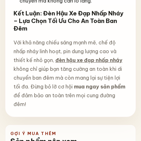
chuyển mà không cần lo lắng.
Kết Luận: Đèn Hậu Xe Đạp Nhấp Nháy
– Lựa Chọn Tối Ưu Cho An Toàn Ban
Đêm
Với khả năng chiếu sáng mạnh mẽ, chế độ
nhấp nháy linh hoạt, pin dung lượng cao và
thiết kế nhỏ gọn,
đèn hậu xe đạp nhấp nháy
không chỉ giúp bạn tăng cường an toàn khi di
chuyển ban đêm mà còn mang lại sự tiện lợi
tối đa. Đừng bỏ lỡ cơ hội
mua ngay sản phẩm
để đảm bảo an toàn trên mọi cung đường
đêm!
GỢI Ý MUA THÊM