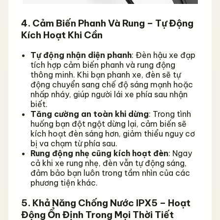
4. Cảm Biến Phanh Và Rung – Tự Động
Kích Hoạt Khi Cần
Tự động nhận diện phanh
: Đèn hậu xe đạp
tích hợp cảm biến phanh và rung động
thông minh. Khi bạn phanh xe, đèn sẽ tự
động chuyển sang chế độ sáng mạnh hoặc
nhấp nháy, giúp người lái xe phía sau nhận
biết.
Tăng cường an toàn khi dừng
: Trong tình
huống bạn đột ngột dừng lại, cảm biến sẽ
kích hoạt đèn sáng hơn, giảm thiểu nguy cơ
bị va chạm từ phía sau.
Rung động nhẹ cũng kích hoạt đèn
: Ngay
cả khi xe rung nhẹ, đèn vẫn tự động sáng,
đảm bảo bạn luôn trong tầm nhìn của các
phương tiện khác.
5. Khả Năng Chống Nước IPX5 – Hoạt
Động Ổn Định Trong Mọi Thời Tiết