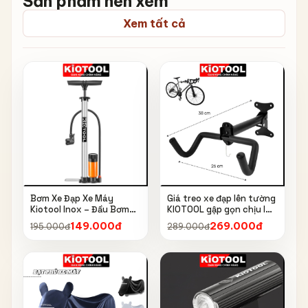
Sản phẩm nên xem
Xem tất cả
Bơm Xe Đạp Xe Máy
Giá treo xe đạp lên tường
Kiotool Inox – Đầu Bơm
KIOTOOL gập gọn chịu lực
Thông Minh, Kèm Bơm
cao kèm móc treo mũ bảo
149.000đ
269.000đ
195.000đ
289.000đ
Bóng, Đồng Hồ 160 PSI
hiểm