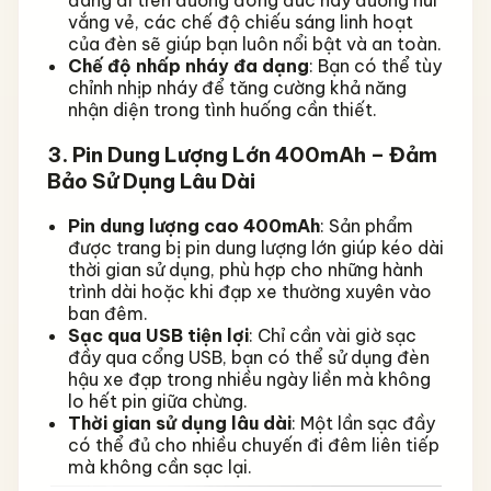
đang đi trên đường đông đúc hay đường núi
vắng vẻ, các chế độ chiếu sáng linh hoạt
của đèn sẽ giúp bạn luôn nổi bật và an toàn.
Chế độ nhấp nháy đa dạng
: Bạn có thể tùy
chỉnh nhịp nháy để tăng cường khả năng
nhận diện trong tình huống cần thiết.
3. Pin Dung Lượng Lớn 400mAh – Đảm
Bảo Sử Dụng Lâu Dài
Pin dung lượng cao 400mAh
: Sản phẩm
được trang bị pin dung lượng lớn giúp kéo dài
thời gian sử dụng, phù hợp cho những hành
trình dài hoặc khi đạp xe thường xuyên vào
ban đêm.
Sạc qua USB tiện lợi
: Chỉ cần vài giờ sạc
đầy qua cổng USB, bạn có thể sử dụng đèn
hậu xe đạp trong nhiều ngày liền mà không
lo hết pin giữa chừng.
Thời gian sử dụng lâu dài
: Một lần sạc đầy
có thể đủ cho nhiều chuyến đi đêm liên tiếp
mà không cần sạc lại.