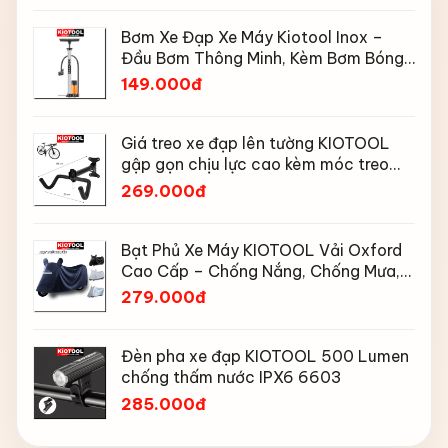
Bơm Xe Đạp Xe Máy Kiotool Inox –
Đầu Bơm Thông Minh, Kèm Bơm Bóng,
Đồng Hồ 160 PSI
149.000đ
Giá treo xe đạp lên tường KIOTOOL
gập gọn chịu lực cao kèm móc treo
mũ bảo hiểm
269.000đ
Bạt Phủ Xe Máy KIOTOOL Vải Oxford
Cao Cấp – Chống Nắng, Chống Mưa,
Chống Bụi, Chống Tia UV, Có Phản
279.000đ
Quang & Lỗ Khóa Chống Bay
Đèn pha xe đạp KIOTOOL 500 Lumen
chống thấm nước IPX6 6603
285.000đ