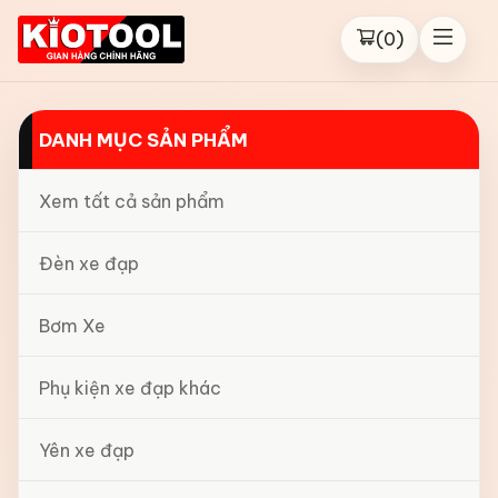
(
0
)
DANH MỤC SẢN PHẨM
Xem tất cả sản phẩm
Đèn xe đạp
Bơm Xe
Phụ kiện xe đạp khác
Yên xe đạp