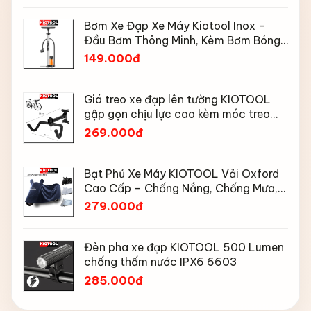
Bơm Xe Đạp Xe Máy Kiotool Inox –
Đầu Bơm Thông Minh, Kèm Bơm Bóng,
Đồng Hồ 160 PSI
149.000đ
Giá treo xe đạp lên tường KIOTOOL
gập gọn chịu lực cao kèm móc treo
mũ bảo hiểm
269.000đ
Bạt Phủ Xe Máy KIOTOOL Vải Oxford
Cao Cấp – Chống Nắng, Chống Mưa,
Chống Bụi, Chống Tia UV, Có Phản
279.000đ
Quang & Lỗ Khóa Chống Bay
Đèn pha xe đạp KIOTOOL 500 Lumen
chống thấm nước IPX6 6603
285.000đ