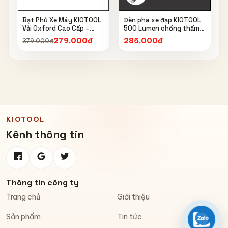
Bạt Phủ Xe Máy KIOTOOL
Đèn pha xe đạp KIOTOOL
Vải Oxford Cao Cấp –
500 Lumen chống thấm
Chống Nắng, Chống Mưa,
nước IPX6 6603
279.000đ
285.000đ
379.000đ
Chống Bụi, Chống Tia UV,
Có Phản Quang & Lỗ Khóa
Chống Bay
KIOTOOL
Kênh thông tin
Thông tin công ty
Trang chủ
Giới thiệu
Sản phẩm
Tin tức
Zalo