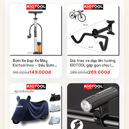
Bơm Xe Đạp Xe Máy
Giá treo xe đạp lên tường
Kiotool Inox – Đầu Bơm
KIOTOOL gập gọn chịu lực
Thông Minh, Kèm Bơm
cao kèm móc treo mũ bảo
149.000đ
269.000đ
195.000đ
289.000đ
Bóng, Đồng Hồ 160 PSI
hiểm