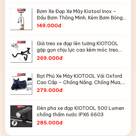
Bơm Xe Đạp Xe Máy Kiotool Inox –
Đầu Bơm Thông Minh, Kèm Bơm Bóng,
Đồng Hồ 160 PSI
149.000đ
Giá treo xe đạp lên tường KIOTOOL
gập gọn chịu lực cao kèm móc treo
mũ bảo hiểm
269.000đ
Bạt Phủ Xe Máy KIOTOOL Vải Oxford
Cao Cấp – Chống Nắng, Chống Mưa,
Chống Bụi, Chống Tia UV, Có Phản
279.000đ
Quang & Lỗ Khóa Chống Bay
Đèn pha xe đạp KIOTOOL 500 Lumen
chống thấm nước IPX6 6603
285.000đ