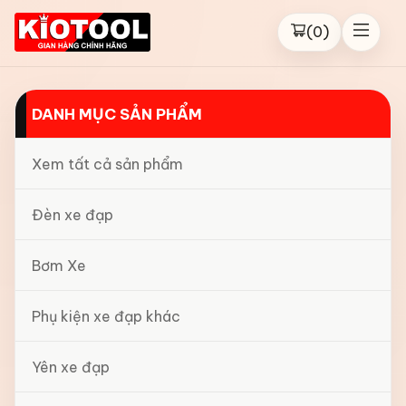
(
0
)
DANH MỤC SẢN PHẨM
Xem tất cả sản phẩm
Đèn xe đạp
Bơm Xe
Phụ kiện xe đạp khác
Yên xe đạp