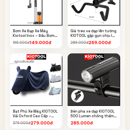
Bơm Xe Đạp Xe Máy
Giá treo xe đạp lên tường
Kiotool Inox – Đầu Bơm
KIOTOOL gập gọn chịu lực
Thông Minh, Kèm Bơm
cao kèm móc treo mũ bảo
149.000đ
269.000đ
195.000đ
289.000đ
Bóng, Đồng Hồ 160 PSI
hiểm
Bạt Phủ Xe Máy KIOTOOL
Đèn pha xe đạp KIOTOOL
Vải Oxford Cao Cấp –
500 Lumen chống thấm
Chống Nắng, Chống Mưa,
nước IPX6 6603
279.000đ
285.000đ
379.000đ
Chống Bụi, Chống Tia UV,
Có Phản Quang & Lỗ Khóa