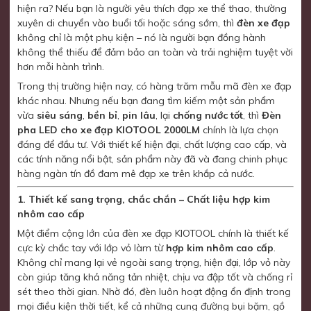
hiện ra? Nếu bạn là người yêu thích đạp xe thể thao, thường
xuyên di chuyển vào buổi tối hoặc sáng sớm, thì
đèn xe đạp
không chỉ là một phụ kiện – nó là người bạn đồng hành
không thể thiếu để đảm bảo an toàn và trải nghiệm tuyệt vời
hơn mỗi hành trình.
Trong thị trường hiện nay, có hàng trăm mẫu mã đèn xe đạp
khác nhau. Nhưng nếu bạn đang tìm kiếm một sản phẩm
vừa
siêu sáng
,
bền bỉ
,
pin lâu
, lại
chống nước tốt
, thì
Đèn
pha LED cho xe đạp KIOTOOL 2000LM
chính là lựa chọn
đáng để đầu tư. Với thiết kế hiện đại, chất lượng cao cấp, và
các tính năng nổi bật, sản phẩm này đã và đang chinh phục
hàng ngàn tín đồ đam mê đạp xe trên khắp cả nước.
1. Thiết kế sang trọng, chắc chắn – Chất liệu hợp kim
nhôm cao cấp
Một điểm cộng lớn của đèn xe đạp KIOTOOL chính là thiết kế
cực kỳ chắc tay với lớp vỏ làm từ
hợp kim nhôm cao cấp
.
Không chỉ mang lại vẻ ngoài sang trọng, hiện đại, lớp vỏ này
còn giúp tăng khả năng tản nhiệt, chịu va đập tốt và chống rỉ
sét theo thời gian. Nhờ đó, đèn luôn hoạt động ổn định trong
mọi điều kiện thời tiết, kể cả những cung đường bụi bặm, gồ