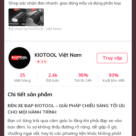
Shop xác nhận đơn nhanh, giao đúng mẫu và đúng phân loại.
Đã mua tại KIOTOOL Việt Nam
KIOTOOL Việt Nam
Truy cập
★ 4.9
25
2.4k
95%
93%
Mặt hàng
Đã bán
Trả lời 24h
Xuất kho 48h
Chi tiết sản phẩm
ĐÈN XE ĐẠP KIOTOOL – GIẢI PHÁP CHIẾU SÁNG TỐI ƯU
CHO MỌI HÀNH TRÌNH
Bạn có từng trải qua cảm giác lo lắng khi phải đạp xe vào
ban đêm, lo sợ không thấy đường rõ ràng, dễ gặp ổ gà,
chướng ngại vật, hay bị các phương tiện khác không phát