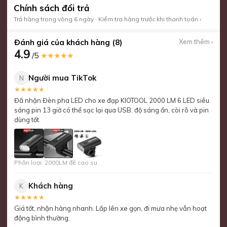
Chính sách đổi trả
Trả hàng trong vòng 6 ngày · Kiểm tra hàng trước khi thanh toán ›
Đánh giá của khách hàng (8)
Xem thêm ›
4.9
/5
★★★★★
Người mua TikTok
N
★★★★★
Đã nhận Đèn pha LED cho xe đạp KIOTOOL 2000 LM 6 LED siêu
sáng pin 13 giờ có thể sạc lại qua USB. độ sáng ổn, còi rõ và pin
dùng tốt.
Phân loại: 2000LM đế cao su
Khách hàng
K
★★★★★
Giá tốt, nhận hàng nhanh. Lắp lên xe gọn, đi mưa nhẹ vẫn hoạt
động bình thường.