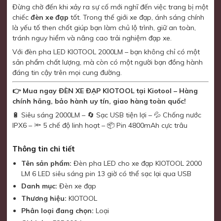
Đừng chờ đến khi xảy ra sự cố mới nghĩ đến việc trang bị một
chiếc
đèn xe đạp
tốt. Trong thế giới xe đạp, ánh sáng chính
là yếu tố then chốt giúp bạn làm chủ lộ trình, giữ an toàn,
tránh nguy hiểm và nâng cao trải nghiệm đạp xe.
Với đèn pha LED KIOTOOL 2000LM – bạn không chỉ có một
sản phẩm chất lượng, mà còn có một người bạn đồng hành
đáng tin cậy trên mọi cung đường.
👉 Mua ngay ĐÈN XE ĐẠP KIOTOOL tại Kiotool – Hàng
chính hãng, bảo hành uy tín, giao hàng toàn quốc!
🔋 Siêu sáng 2000LM – 🔄 Sạc USB tiện lợi – 💦 Chống nước
IPX6 – 🔦 5 chế độ linh hoạt – 📦 Pin 4800mAh cực trâu
Thông tin chi tiết
Tên sản phẩm:
Đèn pha LED cho xe đạp KIOTOOL 2000
LM 6 LED siêu sáng pin 13 giờ có thể sạc lại qua USB
Danh mục:
Đèn xe đạp
Thương hiệu:
KIOTOOL
Phân loại đang chọn:
Loại