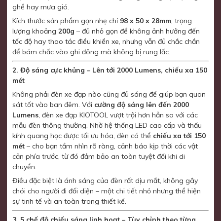
ghề hay mưa gió.
Kích thước sản phẩm gọn nhẹ chỉ
98 x 50 x 28mm
, trọng
lượng khoảng
200g
– đủ nhỏ gọn để không ảnh hưởng đến
tốc độ hay thao tác điều khiển xe, nhưng vẫn đủ chắc chắn
để bám chắc vào ghi đông mà không bị rung lắc.
2. Độ sáng cực khủng – Lên tới 2000 Lumens, chiếu xa 150
mét
Không phải đèn xe đạp nào cũng đủ sáng để giúp bạn quan
sát tốt vào ban đêm. Với
cường độ sáng lên đến 2000
Lumens
, đèn xe đạp KIOTOOL vượt trội hơn hẳn so với các
mẫu đèn thông thường. Nhờ hệ thống LED cao cấp và thấu
kính quang học được tối ưu hóa, đèn có thể
chiếu xa tới 150
mét
– cho bạn tầm nhìn rõ ràng, cảnh báo kịp thời các vật
cản phía trước, từ đó đảm bảo an toàn tuyệt đối khi di
chuyển.
Điều đặc biệt là ánh sáng của đèn rất dịu mắt, không gây
chói cho người đi đối diện – một chi tiết nhỏ nhưng thể hiện
sự tinh tế và an toàn trong thiết kế.
3. 5 chế độ chiếu sáng linh hoạt – Tùy chỉnh theo từng