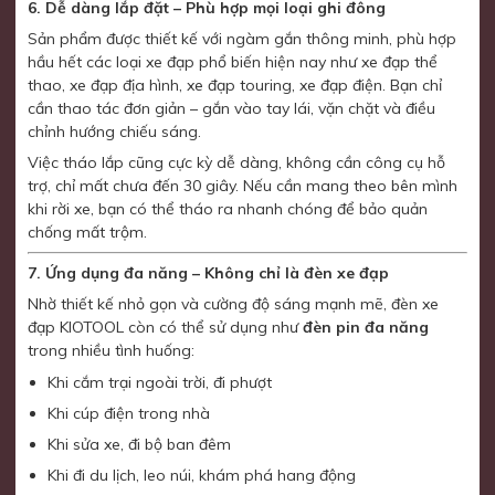
6. Dễ dàng lắp đặt – Phù hợp mọi loại ghi đông
Sản phẩm được thiết kế với ngàm gắn thông minh, phù hợp
hầu hết các loại xe đạp phổ biến hiện nay như xe đạp thể
thao, xe đạp địa hình, xe đạp touring, xe đạp điện. Bạn chỉ
cần thao tác đơn giản – gắn vào tay lái, vặn chặt và điều
chỉnh hướng chiếu sáng.
Việc tháo lắp cũng cực kỳ dễ dàng, không cần công cụ hỗ
trợ, chỉ mất chưa đến 30 giây. Nếu cần mang theo bên mình
khi rời xe, bạn có thể tháo ra nhanh chóng để bảo quản
chống mất trộm.
7. Ứng dụng đa năng – Không chỉ là đèn xe đạp
Nhờ thiết kế nhỏ gọn và cường độ sáng mạnh mẽ, đèn xe
đạp KIOTOOL còn có thể sử dụng như
đèn pin đa năng
trong nhiều tình huống:
Khi cắm trại ngoài trời, đi phượt
Khi cúp điện trong nhà
Khi sửa xe, đi bộ ban đêm
Khi đi du lịch, leo núi, khám phá hang động