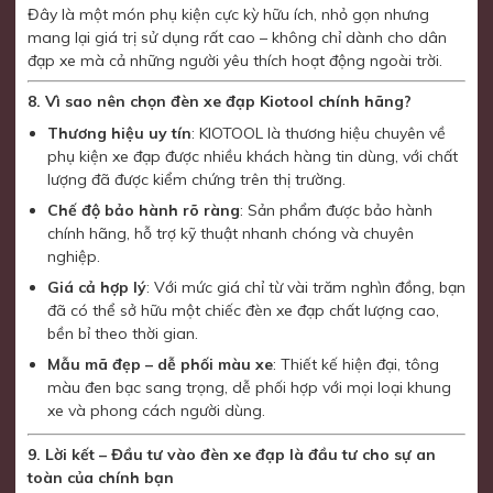
Đây là một món phụ kiện cực kỳ hữu ích, nhỏ gọn nhưng
mang lại giá trị sử dụng rất cao – không chỉ dành cho dân
đạp xe mà cả những người yêu thích hoạt động ngoài trời.
8. Vì sao nên chọn đèn xe đạp Kiotool chính hãng?
Thương hiệu uy tín
: KIOTOOL là thương hiệu chuyên về
phụ kiện xe đạp được nhiều khách hàng tin dùng, với chất
lượng đã được kiểm chứng trên thị trường.
Chế độ bảo hành rõ ràng
: Sản phẩm được bảo hành
chính hãng, hỗ trợ kỹ thuật nhanh chóng và chuyên
nghiệp.
Giá cả hợp lý
: Với mức giá chỉ từ vài trăm nghìn đồng, bạn
đã có thể sở hữu một chiếc đèn xe đạp chất lượng cao,
bền bỉ theo thời gian.
Mẫu mã đẹp – dễ phối màu xe
: Thiết kế hiện đại, tông
màu đen bạc sang trọng, dễ phối hợp với mọi loại khung
xe và phong cách người dùng.
9. Lời kết – Đầu tư vào đèn xe đạp là đầu tư cho sự an
toàn của chính bạn