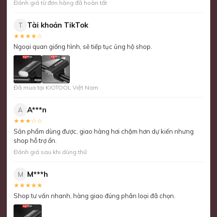
Đánh giá từ đơn hàng đã hoàn tất
Tài khoản TikTok
T
★★★★☆
Ngoại quan giống hình, sẽ tiếp tục ủng hộ shop.
Đã mua tại KIOTOOL Việt Nam
A***n
A
★★★☆☆
Sản phẩm dùng được, giao hàng hơi chậm hơn dự kiến nhưng
shop hỗ trợ ổn.
Đánh giá sau khi dùng thử
M***h
M
★★★★★
Shop tư vấn nhanh, hàng giao đúng phân loại đã chọn.