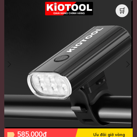
🛒
585.000đ
Ưu đãi giờ vàng