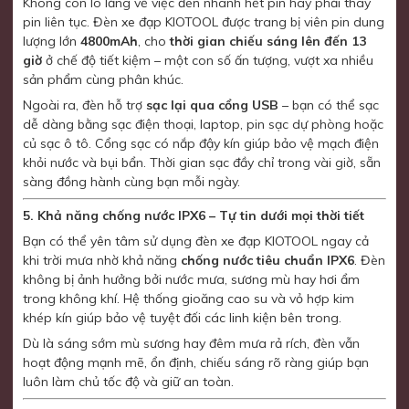
Không còn lo lắng về việc đèn nhanh hết pin hay phải thay
pin liên tục. Đèn xe đạp KIOTOOL được trang bị viên pin dung
lượng lớn
4800mAh
, cho
thời gian chiếu sáng lên đến 13
giờ
ở chế độ tiết kiệm – một con số ấn tượng, vượt xa nhiều
sản phẩm cùng phân khúc.
Ngoài ra, đèn hỗ trợ
sạc lại qua cổng USB
– bạn có thể sạc
dễ dàng bằng sạc điện thoại, laptop, pin sạc dự phòng hoặc
củ sạc ô tô. Cổng sạc có nắp đậy kín giúp bảo vệ mạch điện
khỏi nước và bụi bẩn. Thời gian sạc đầy chỉ trong vài giờ, sẵn
sàng đồng hành cùng bạn mỗi ngày.
5. Khả năng chống nước IPX6 – Tự tin dưới mọi thời tiết
Bạn có thể yên tâm sử dụng đèn xe đạp KIOTOOL ngay cả
khi trời mưa nhờ khả năng
chống nước tiêu chuẩn IPX6
. Đèn
không bị ảnh hưởng bởi nước mưa, sương mù hay hơi ẩm
trong không khí. Hệ thống gioăng cao su và vỏ hợp kim
khép kín giúp bảo vệ tuyệt đối các linh kiện bên trong.
Dù là sáng sớm mù sương hay đêm mưa rả rích, đèn vẫn
hoạt động mạnh mẽ, ổn định, chiếu sáng rõ ràng giúp bạn
luôn làm chủ tốc độ và giữ an toàn.