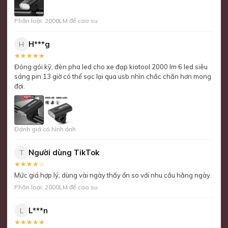
Phân loại: 2000LM đế cao su
H***g
H
★★★★★
Đóng gói kỹ, đèn pha led cho xe đạp kiotool 2000 lm 6 led siêu
sáng pin 13 giờ có thể sạc lại qua usb nhìn chắc chắn hơn mong
đợi.
Đánh giá có hình ảnh
Người dùng TikTok
T
★★★★☆
Mức giá hợp lý, dùng vài ngày thấy ổn so với nhu cầu hằng ngày.
Phân loại: 2000LM đế cao su
L***n
L
★★★★★