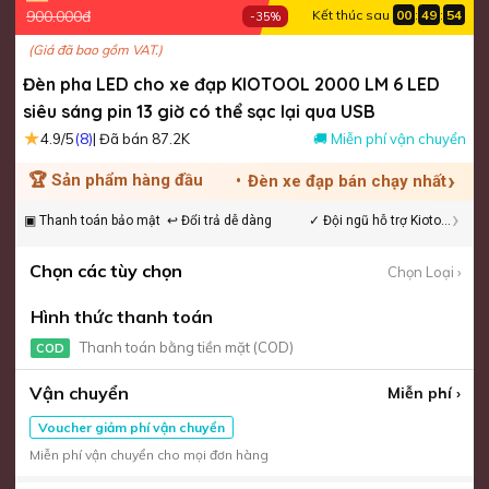
900.000đ
Kết thúc sau
00
:
49
:
54
-35%
(Giá đã bao gồm VAT.)
Đèn pha LED cho xe đạp KIOTOOL 2000 LM 6 LED
siêu sáng pin 13 giờ có thể sạc lại qua USB
★
(8)
4.9/5
| Đã bán 87.2K
🚚 Miễn phí vận chuyển
›
🏆 Sản phẩm hàng đầu
•
Đèn xe đạp bán chạy nhất
›
▣ Thanh toán bảo mật
↩ Đổi trả dễ dàng
✓ Đội ngũ hỗ trợ Kiotool
Chọn các tùy chọn
Chọn Loại ›
Hình thức thanh toán
Thanh toán bằng tiền mặt (COD)
COD
Vận chuyển
Miễn phí ›
Voucher giảm phí vận chuyển
Miễn phí vận chuyển cho mọi đơn hàng