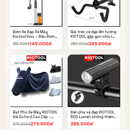
Bơm Xe Đạp Xe Máy
Giá treo xe đạp lên tường
Kiotool Inox – Đầu Bơm
KIOTOOL gập gọn chịu lực
Thông Minh, Kèm Bơm
cao kèm móc treo mũ bảo
149.000đ
269.000đ
195.000đ
289.000đ
Bóng, Đồng Hồ 160 PSI
hiểm
Bạt Phủ Xe Máy KIOTOOL
Đèn pha xe đạp KIOTOOL
Vải Oxford Cao Cấp –
500 Lumen chống thấm
Chống Nắng, Chống Mưa,
nước IPX6 6603
279.000đ
285.000đ
379.000đ
Chống Bụi, Chống Tia UV,