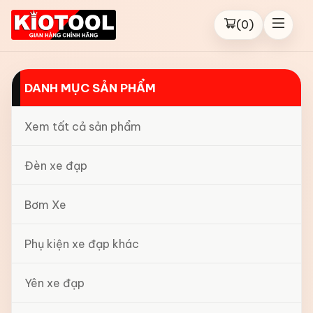
(
0
)
DANH MỤC SẢN PHẨM
Xem tất cả sản phẩm
Đèn xe đạp
Bơm Xe
Phụ kiện xe đạp khác
Yên xe đạp