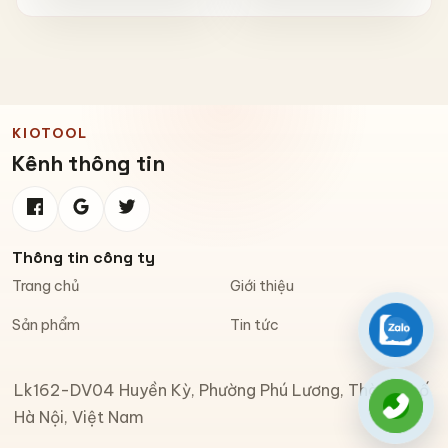
Có Phản Quang & Lỗ Khóa
Chống Bay
KIOTOOL
Kênh thông tin
Thông tin công ty
Trang chủ
Giới thiệu
Sản phẩm
Tin tức
Zalo
Lk162-DV04 Huyền Kỳ, Phường Phú Lương, Thành phố
Gọi đi
Hà Nội, Việt Nam