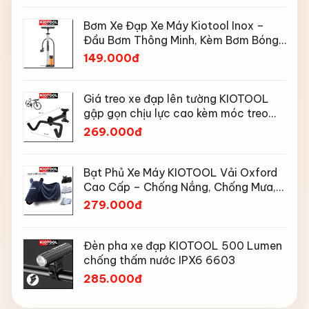
Bơm Xe Đạp Xe Máy Kiotool Inox –
Đầu Bơm Thông Minh, Kèm Bơm Bóng,
Đồng Hồ 160 PSI
149.000đ
Giá treo xe đạp lên tường KIOTOOL
gập gọn chịu lực cao kèm móc treo
mũ bảo hiểm
269.000đ
Bạt Phủ Xe Máy KIOTOOL Vải Oxford
Cao Cấp – Chống Nắng, Chống Mưa,
Chống Bụi, Chống Tia UV, Có Phản
279.000đ
Quang & Lỗ Khóa Chống Bay
Đèn pha xe đạp KIOTOOL 500 Lumen
chống thấm nước IPX6 6603
285.000đ