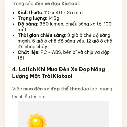
trọng của
đèn xe đạp Kiotool
:
Kích thước
: 110 x 40 x 35 mm
Trọng lượng
: 145g
Độ sáng
: 350 lumen, chiếu sáng xa tới 100
mét
Thời gian chiếu sáng
: 3 giờ ở chế độ sáng
mạnh, 5 giờ ở chế độ sáng yếu, 12 giờ ở chế
độ nhấp nháy
Chất liệu
: PC + ABS, bền bỉ và chịu va đập
tốt
4.
Lợi Ích Khi Mua Đèn Xe Đạp Năng
Lượng Mặt Trời Kiotool
Việc
mua đèn xe đạp thể thao
Kiotool mang
lại nhiều lợi ích: