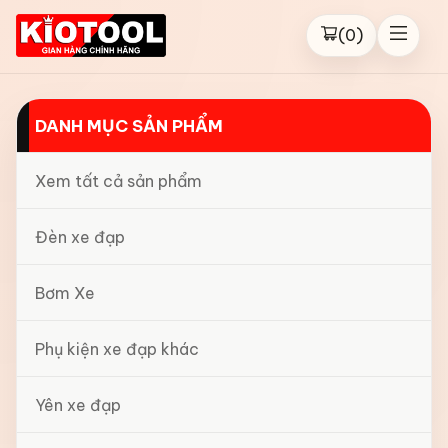
(
0
)
DANH MỤC SẢN PHẨM
Xem tất cả sản phẩm
Đèn xe đạp
Bơm Xe
Phụ kiện xe đạp khác
Yên xe đạp