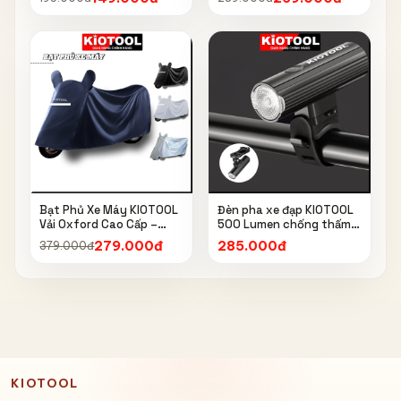
Bóng, Đồng Hồ 160 PSI
hiểm
Bạt Phủ Xe Máy KIOTOOL
Đèn pha xe đạp KIOTOOL
Vải Oxford Cao Cấp –
500 Lumen chống thấm
Chống Nắng, Chống Mưa,
nước IPX6 6603
279.000đ
285.000đ
379.000đ
Chống Bụi, Chống Tia UV,
Có Phản Quang & Lỗ Khóa
Chống Bay
KIOTOOL