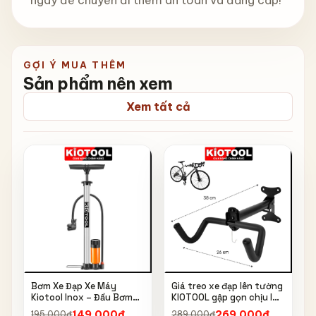
GỢI Ý MUA THÊM
Sản phẩm nên xem
Xem tất cả
Bơm Xe Đạp Xe Máy
Giá treo xe đạp lên tường
Kiotool Inox – Đầu Bơm
KIOTOOL gập gọn chịu lực
Thông Minh, Kèm Bơm
cao kèm móc treo mũ bảo
149.000đ
269.000đ
195.000đ
289.000đ