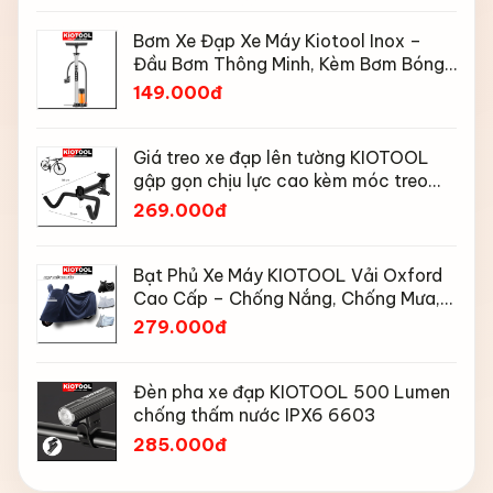
Bơm Xe Đạp Xe Máy Kiotool Inox –
Đầu Bơm Thông Minh, Kèm Bơm Bóng,
Đồng Hồ 160 PSI
149.000đ
Giá treo xe đạp lên tường KIOTOOL
gập gọn chịu lực cao kèm móc treo
mũ bảo hiểm
269.000đ
Bạt Phủ Xe Máy KIOTOOL Vải Oxford
Cao Cấp – Chống Nắng, Chống Mưa,
Chống Bụi, Chống Tia UV, Có Phản
279.000đ
Quang & Lỗ Khóa Chống Bay
Đèn pha xe đạp KIOTOOL 500 Lumen
chống thấm nước IPX6 6603
285.000đ