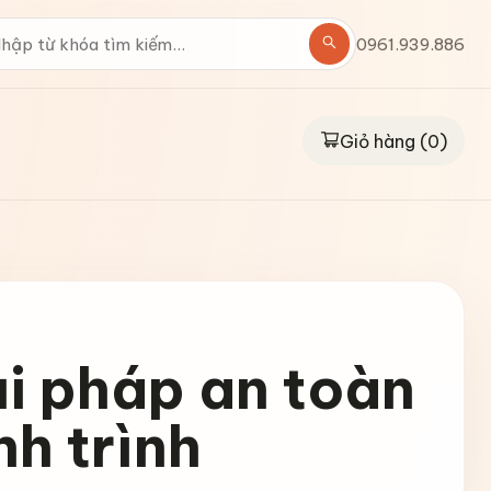
0961.939.886
Giỏ hàng (
0
)
ải pháp an toàn
nh trình