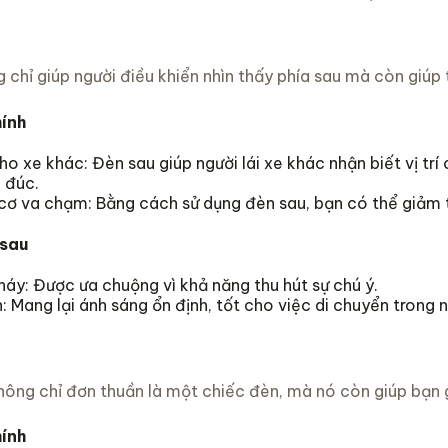
chỉ giúp người điều khiển nhìn thấy phía sau mà còn giúp 
ính
o xe khác: Đèn sau giúp người lái xe khác nhận biết vị trí 
 đúc.
ơ va chạm: Bằng cách sử dụng đèn sau, bạn có thể giảm t
 sau
áy: Được ưa chuộng vì khả năng thu hút sự chú ý.
: Mang lại ánh sáng ổn định, tốt cho việc di chuyển trong n
u
không chỉ đơn thuần là một chiếc đèn, mà nó còn giúp bạn 
ính