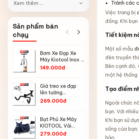
Tránh các c
Xem thêm ...
Việc trang bị
đồng. Khi bạn
Sản phẩm bán
‹
›
chạy
Tiết kiệm n
Một số mẫu
đ
Bơm Xe Đạp Xe
Ô gấp gọ
đèn truyền thố
Máy Kiotool Inox –
động Kiot
Đầu Bơm Thông
nan kép, 
Bên cạnh đó, v
149.000đ
169.000
Minh, Kèm Bơm
mưa nắng
một hệ thống 
Bóng, Đồng Hồ
chống tia
Mũ bảo h
160 PSI
động đón
Giá treo xe đạp
Tạo điểm nh
đạp thể 
gọn
lên tường
Kiotool s
189.000
KIOTOOL gập gọn
269.000đ
Ngoài chức nă
thoáng kh
chịu lực cao kèm
toàn khi 
bạn. Với nhiề
móc treo mũ bảo
Tay nắm 
hiểm
Bạt Phủ Xe Máy
Khi bạn sử dụ
có tỳ ch
KIOTOOL Vải
Kiotool 
sống của bạn.
85.000
Oxford Cao Cấp –
279.000đ
xe đạp t
hảo.
Chống Nắng,