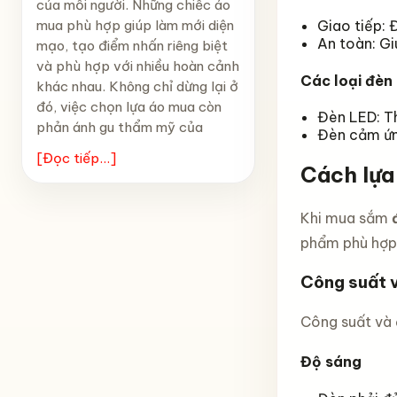
của mỗi người. Những chiếc áo
mua phù hợp giúp làm mới diện
Giao tiếp: Đ
An toàn: Gi
mạo, tạo điểm nhấn riêng biệt
và phù hợp với nhiều hoàn cảnh
Các loại đèn 
khác nhau. Không chỉ dừng lại ở
đó, việc chọn lựa áo mua còn
Đèn LED: Th
phản ánh gu thẩm mỹ của
Đèn cảm ứng
[Đọc tiếp...]
Cách lựa
Khi mua sắm
phẩm phù hợp
Công suất 
Công suất và 
Độ sáng