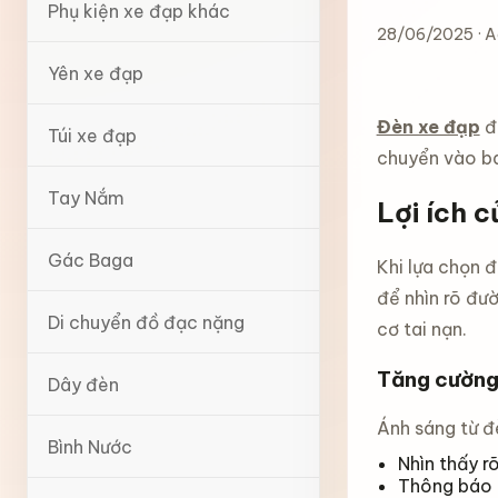
Phụ kiện xe đạp khác
28/06/2025 · 
Yên xe đạp
Đèn xe đạp
đi
Túi xe đạp
chuyển vào ba
Tay Nắm
Lợi ích c
Gác Baga
Khi lựa chọn đ
để nhìn rõ đườ
Di chuyển đồ đạc nặng
cơ tai nạn.
Tăng cường
Dây đèn
Ánh sáng từ đ
Bình Nước
Nhìn thấy r
Thông báo c