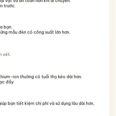
i vật và an toàn hơn khi di chuyển.
n trước.
a bạn.
những mẫu đèn có công suất lớn hơn.
m xét.
ithium-ion thường có tuổi thọ kéo dài hơn.
sạc đầy.
úp bạn tiết kiệm chi phí và sử dụng lâu dài hơn.