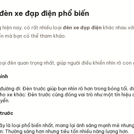
ình leo
ng xe
 đèn xe đạp điện phổ biến
em
 size 12
đ
inch -16
g hiện nay, có rất nhiều loại
đèn xe đạp điện
khác nhau với
inch -20
iến mà bạn có thể tham khảo.
c chắn
oại đèn quan trọng nhất, giúp người điều khiển nhìn rõ con
ính
đường đi: Đèn trước giúp bạn nhìn rõ hơn trong bóng tối, đặ
o xe khác: Đèn trước cũng đóng vai trò như một tín hiệu
yển.
 trước
y là loại phổ biến nhất, mang lại ánh sáng mạnh mẽ nhưng
: Thường sáng hơn nhưng tiêu tốn nhiều năng lượng hơn.