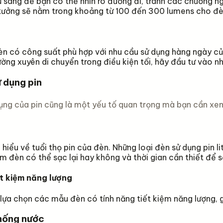
 sáng để bạn có thể nhìn rõ đường đi, tránh các chướng ngạ
tưởng sẽ nằm trong khoảng từ 100 đến 300 lumens cho đè
n có công suất phù hợp với nhu cầu sử dụng hàng ngày củ
ờng xuyên di chuyển trong điều kiện tối, hãy đầu tư vào 
ử dụng pin
dụng của pin cũng là một yếu tố quan trọng mà bạn cần xe
 hiểu về tuổi thọ pin của đèn. Những loại đèn sử dụng pin l
m đèn có thể sạc lại hay không và thời gian cần thiết để 
ết kiệm năng lượng
 lựa chọn các mẫu đèn có tính năng tiết kiệm năng lượng, gi
hống nước