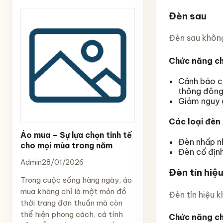
Đèn sau
Đèn sau không 
Chức năng ch
Cảnh báo ch
thông đông
Giảm nguy c
Các loại đèn
Áo mua – Sự lựa chọn tinh tế
Đèn nhấp nh
cho mọi mùa trong năm
Đèn cố định
Admin
28/01/2026
Đèn tín hiệ
Trong cuộc sống hàng ngày, áo
mua không chỉ là một món đồ
Đèn tín hiệu 
thời trang đơn thuần mà còn
thể hiện phong cách, cá tính
Chức năng ch