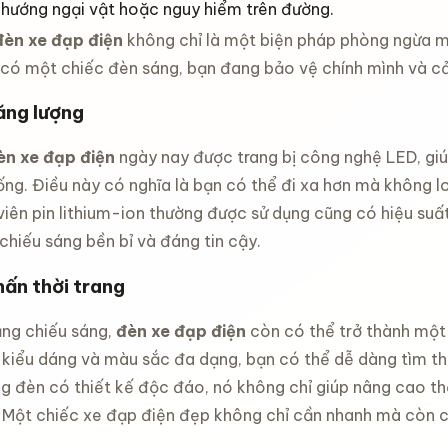
hướng ngại vật hoặc nguy hiểm trên đường.
đèn xe đạp điện
không chỉ là một biện pháp phòng ngừa mà
 có một chiếc đèn sáng, bạn đang bảo vệ chính mình và c
ăng lượng
èn xe đạp điện
ngày nay được trang bị công nghệ LED, giúp
n tự
ng. Điều này có nghĩa là bạn có thể đi xa hơn mà không lo
ool 12
ô dù che
iên pin lithium-ion thường được sử dụng cũng có hiệu suất
đ
 mini
chiếu sáng bền bỉ và đáng tin cậy.
 UV tự
iểm xe
g mở nhỏ
ấn thời trang
thao
iêu nhẹ
đ
ng chiếu sáng,
đèn xe đạp điện
còn có thể trở thành một 
í an
đạp xe
u kiểu dáng và màu sắc đa dạng, bạn có thể dễ dàng tìm th
xe đạp
ng đèn có thiết kế độc đáo, nó không chỉ giúp nâng cao 
ống mỏi
dành cho
 Một chiếc xe đạp điện đẹp không chỉ cần nhanh mà còn cầ
đ
hể thao