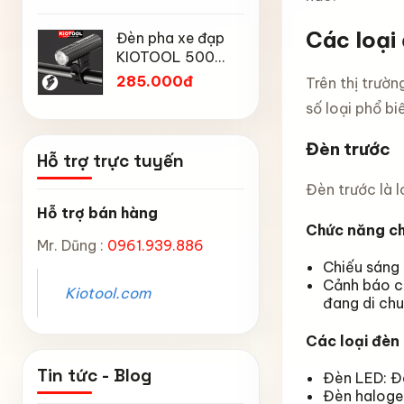
Mtp địa h
Chống Mưa,
Chân chố
núi
Các loại
Chống Bụi, Chống
Đèn pha xe đạp
đạp trẻ 
Tia UV, Có Phản
KIOTOOL 500
Kiotool đủ
45.000
Quang & Lỗ Khóa
Lumen chống
inch -14 
285.000đ
Trên thị trườn
Chống Bay
thấm nước IPX6
inch -18 
số loại phổ b
6603
inch chắ
Đèn trước
Hỗ trợ trực tuyến
Đèn trước là l
Hỗ trợ bán hàng
Chức năng ch
Mr. Dũng :
0961.939.886
Chiếu sáng 
Cảnh báo ch
Kiotool.com
đang di chu
Các loại đèn
Tin tức - Blog
Đèn LED: Đâ
Đèn halogen