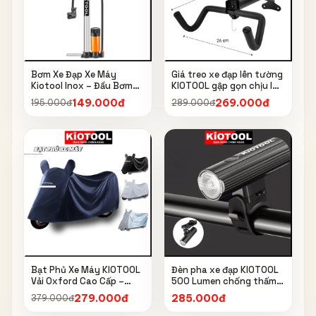
Bơm Xe Đạp Xe Máy
Giá treo xe đạp lên tường
Kiotool Inox – Đầu Bơm
KIOTOOL gập gọn chịu lực
Thông Minh, Kèm Bơm
cao kèm móc treo mũ bảo
149.000đ
269.000đ
195.000đ
289.000đ
Bóng, Đồng Hồ 160 PSI
hiểm
Bạt Phủ Xe Máy KIOTOOL
Đèn pha xe đạp KIOTOOL
Vải Oxford Cao Cấp –
500 Lumen chống thấm
Chống Nắng, Chống Mưa,
nước IPX6 6603
279.000đ
285.000đ
379.000đ
Chống Bụi, Chống Tia UV,
Có Phản Quang & Lỗ Khóa