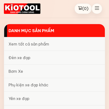
(
0
)
DANH MỤC SẢN PHẨM
Xem tất cả sản phẩm
Đèn xe đạp
Bơm Xe
Phụ kiện xe đạp khác
Yên xe đạp