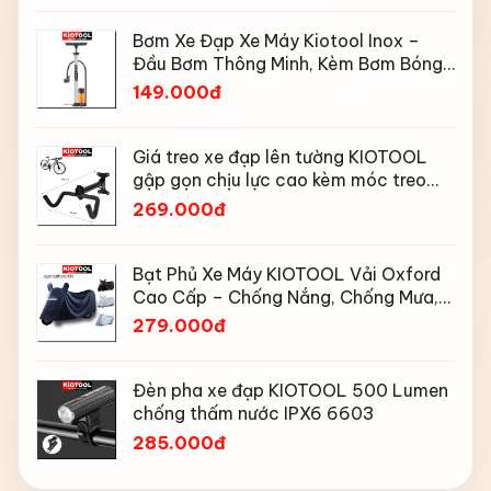
Bơm Xe Đạp Xe Máy Kiotool Inox –
Đầu Bơm Thông Minh, Kèm Bơm Bóng,
Đồng Hồ 160 PSI
149.000đ
Giá treo xe đạp lên tường KIOTOOL
gập gọn chịu lực cao kèm móc treo
mũ bảo hiểm
269.000đ
Bạt Phủ Xe Máy KIOTOOL Vải Oxford
Cao Cấp – Chống Nắng, Chống Mưa,
Chống Bụi, Chống Tia UV, Có Phản
279.000đ
Quang & Lỗ Khóa Chống Bay
Đèn pha xe đạp KIOTOOL 500 Lumen
chống thấm nước IPX6 6603
285.000đ