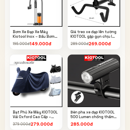
Bơm Xe Đạp Xe Máy
Giá treo xe đạp lên tường
Kiotool Inox – Đầu Bơm
KIOTOOL gập gọn chịu lực
Thông Minh, Kèm Bơm
cao kèm móc treo mũ bảo
149.000đ
269.000đ
195.000đ
289.000đ
Bóng, Đồng Hồ 160 PSI
hiểm
Bạt Phủ Xe Máy KIOTOOL
Đèn pha xe đạp KIOTOOL
Vải Oxford Cao Cấp –
500 Lumen chống thấm
Chống Nắng, Chống Mưa,
nước IPX6 6603
279.000đ
285.000đ
379.000đ
Chống Bụi, Chống Tia UV,