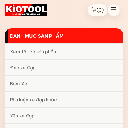
(
0
)
DANH MỤC SẢN PHẨM
Xem tất cả sản phẩm
Đèn xe đạp
Bơm Xe
Phụ kiện xe đạp khác
Yên xe đạp