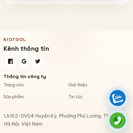
Có Phản Quang & Lỗ Khóa
Chống Bay
KIOTOOL
Kênh thông tin
Thông tin công ty
Trang chủ
Giới thiệu
Sản phẩm
Tin tức
Zalo
Lk162-DV04 Huyền Kỳ, Phường Phú Lương, Thành phố
Gọi đi
Hà Nội, Việt Nam