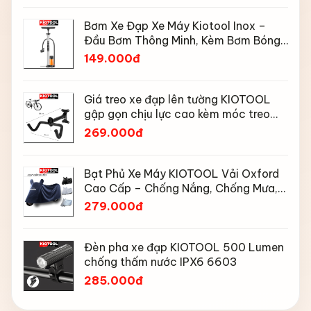
Bơm Xe Đạp Xe Máy Kiotool Inox –
Đầu Bơm Thông Minh, Kèm Bơm Bóng,
Đồng Hồ 160 PSI
149.000đ
Giá treo xe đạp lên tường KIOTOOL
gập gọn chịu lực cao kèm móc treo
mũ bảo hiểm
269.000đ
Bạt Phủ Xe Máy KIOTOOL Vải Oxford
Cao Cấp – Chống Nắng, Chống Mưa,
Chống Bụi, Chống Tia UV, Có Phản
279.000đ
Quang & Lỗ Khóa Chống Bay
Đèn pha xe đạp KIOTOOL 500 Lumen
chống thấm nước IPX6 6603
285.000đ