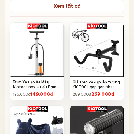
Xem tất cả
Bơm Xe Đạp Xe Máy
Giá treo xe đạp lên tường
Kiotool Inox – Đầu Bơm
KIOTOOL gập gọn chịu lực
Thông Minh, Kèm Bơm
cao kèm móc treo mũ bảo
149.000đ
269.000đ
195.000đ
289.000đ
Bóng, Đồng Hồ 160 PSI
hiểm