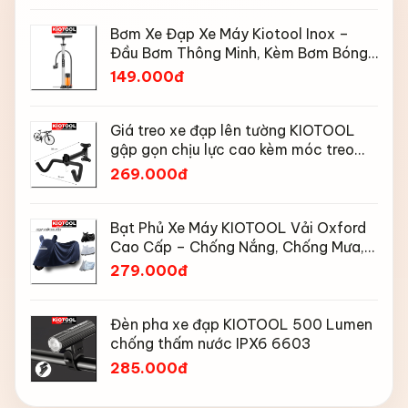
Bơm Xe Đạp Xe Máy Kiotool Inox –
Đầu Bơm Thông Minh, Kèm Bơm Bóng,
Đồng Hồ 160 PSI
149.000đ
Giá treo xe đạp lên tường KIOTOOL
gập gọn chịu lực cao kèm móc treo
mũ bảo hiểm
269.000đ
Bạt Phủ Xe Máy KIOTOOL Vải Oxford
Cao Cấp – Chống Nắng, Chống Mưa,
Chống Bụi, Chống Tia UV, Có Phản
279.000đ
Quang & Lỗ Khóa Chống Bay
Đèn pha xe đạp KIOTOOL 500 Lumen
chống thấm nước IPX6 6603
285.000đ