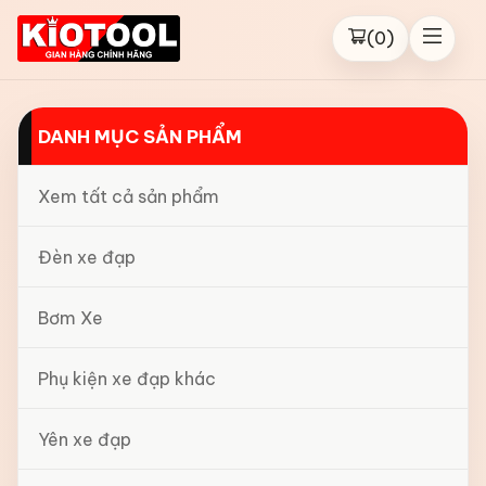
(
0
)
DANH MỤC SẢN PHẨM
Xem tất cả sản phẩm
Đèn xe đạp
Bơm Xe
Phụ kiện xe đạp khác
Yên xe đạp