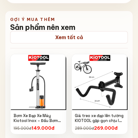
GỢI Ý MUA THÊM
Sản phẩm nên xem
Xem tất cả
Bơm Xe Đạp Xe Máy
Giá treo xe đạp lên tường
Kiotool Inox – Đầu Bơm
KIOTOOL gập gọn chịu lực
Thông Minh, Kèm Bơm
cao kèm móc treo mũ bảo
149.000đ
269.000đ
195.000đ
289.000đ
Bóng, Đồng Hồ 160 PSI
hiểm