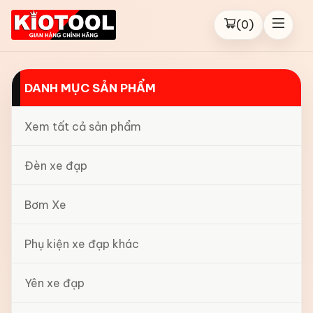
(
0
)
DANH MỤC SẢN PHẨM
Xem tất cả sản phẩm
Đèn xe đạp
Bơm Xe
Phụ kiện xe đạp khác
Yên xe đạp