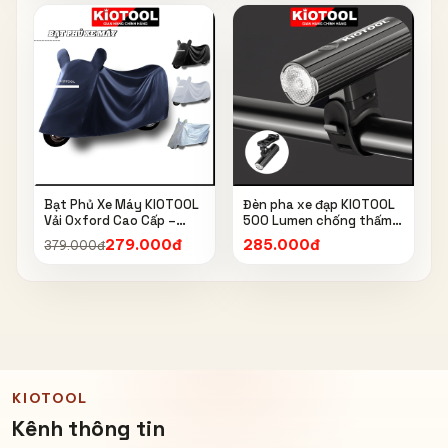
Bạt Phủ Xe Máy KIOTOOL
Đèn pha xe đạp KIOTOOL
Vải Oxford Cao Cấp –
500 Lumen chống thấm
Chống Nắng, Chống Mưa,
nước IPX6 6603
279.000đ
285.000đ
379.000đ
Chống Bụi, Chống Tia UV,
Có Phản Quang & Lỗ Khóa
Chống Bay
KIOTOOL
Kênh thông tin