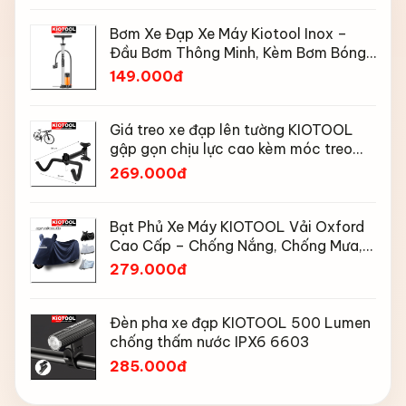
Bơm Xe Đạp Xe Máy Kiotool Inox –
Đầu Bơm Thông Minh, Kèm Bơm Bóng,
Đồng Hồ 160 PSI
149.000đ
Giá treo xe đạp lên tường KIOTOOL
gập gọn chịu lực cao kèm móc treo
mũ bảo hiểm
269.000đ
Bạt Phủ Xe Máy KIOTOOL Vải Oxford
Cao Cấp – Chống Nắng, Chống Mưa,
Chống Bụi, Chống Tia UV, Có Phản
279.000đ
Quang & Lỗ Khóa Chống Bay
Đèn pha xe đạp KIOTOOL 500 Lumen
chống thấm nước IPX6 6603
285.000đ