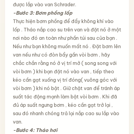
được lắp vào van Schrader.
-Bước 3: Bơm phồng lốp
Thực hiện bơm phồng để đẩy không khí vào
lốp . Tháo nắp cao su trên van và đặt nó ở một
nơi nào đó an toàn như phần túi sau của bạn .
Nếu như bạn không muốn mất nó . Đặt bơm lên
van nếu như có đòn bẩy gần vòi bơm , hãy
chắc chắn rằng nó ở vị trí mở ( song song với
vòi bơm ) khi bạn đặt nó vào van , tiếp theo
kéo cần gạt xuống vị trí đóng( vuông góc với
vòi bơm ) khi nó bật . Giữ chặt van để tránh áp
suất tác động mạnh làm bật vòi bơm . Khi đã
đủ áp suất ngưng bơm , kéo cần gạt trở lại ,
sau đó nhanh chóng trả lại nắp cao su lắp vào
van.
-Bước 4: Tháo hơi