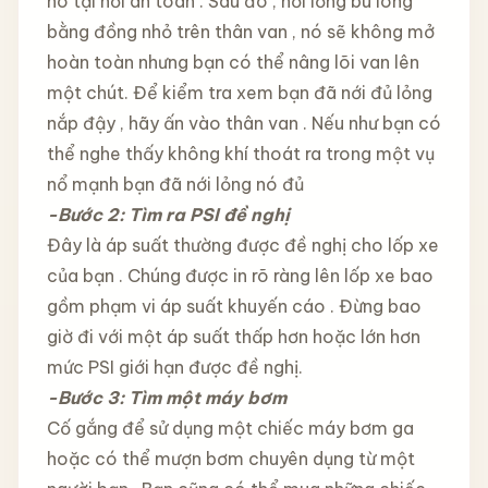
nó tại nơi an toàn . Sâu đó , nới lỏng bu lông
bằng đồng nhỏ trên thân van , nó sẽ không mở
hoàn toàn nhưng bạn có thể nâng lõi van lên
một chút. Để kiểm tra xem bạn đã nới đủ lỏng
nắp đậy , hãy ấn vào thân van . Nếu như bạn có
thể nghe thấy không khí thoát ra trong một vụ
nổ mạnh bạn đã nới lỏng nó đủ
-Bước 2: Tìm ra PSI đề nghị
Đây là áp suất thường được đề nghị cho lốp xe
của bạn . Chúng được in rõ ràng lên lốp xe bao
gồm phạm vi áp suất khuyến cáo . Đừng bao
giờ đi với một áp suất thấp hơn hoặc lớn hơn
mức PSI giới hạn được đề nghị.
-Bước 3: Tìm một máy bơm
Cố gắng để sử dụng một chiếc máy bơm ga
hoặc có thể mượn bơm chuyên dụng từ một