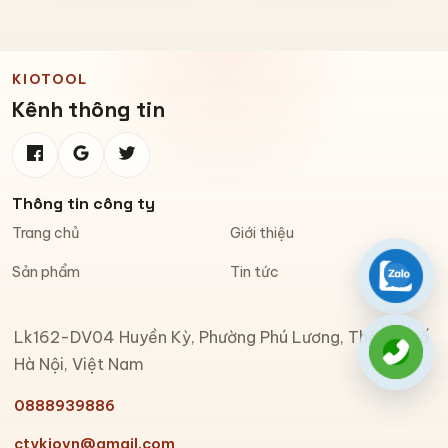
KIOTOOL
Kênh thông tin
Thông tin công ty
Trang chủ
Giới thiệu
Sản phẩm
Tin tức
Zalo
Lk162-DV04 Huyền Kỳ, Phường Phú Lương, Thành phố
Gọi đi
Hà Nội, Việt Nam
0888939886
ctykiovn@gmail.com