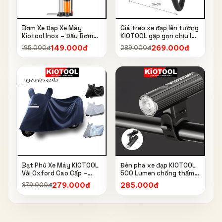
Bơm Xe Đạp Xe Máy
Giá treo xe đạp lên tường
Kiotool Inox – Đầu Bơm
KIOTOOL gập gọn chịu lực
Thông Minh, Kèm Bơm
cao kèm móc treo mũ bảo
149.000đ
269.000đ
195.000đ
289.000đ
Bóng, Đồng Hồ 160 PSI
hiểm
Bạt Phủ Xe Máy KIOTOOL
Đèn pha xe đạp KIOTOOL
Vải Oxford Cao Cấp –
500 Lumen chống thấm
Chống Nắng, Chống Mưa,
nước IPX6 6603
279.000đ
285.000đ
379.000đ
Chống Bụi, Chống Tia UV,
Có Phản Quang & Lỗ Khóa
Chống Bay