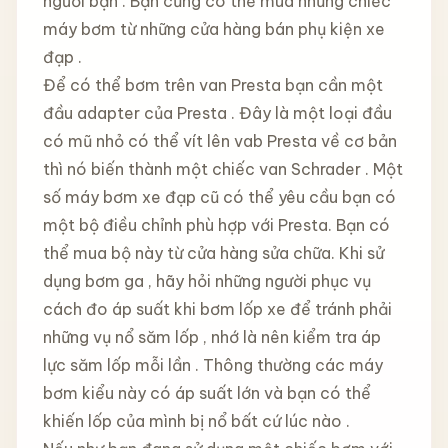
người bạn . Bạn cũng có thể mua những chiếc
máy bơm từ những cửa hàng bán phụ kiện xe
đạp .
Để có thể bơm trên van Presta bạn cần một
đầu adapter của Presta . Đây là một loại đầu
có mũ nhỏ có thể vít lên vab Presta về cơ bản
thì nó biến thành một chiếc van Schrader . Một
số máy bơm xe đạp cũ có thể yêu cầu bạn có
một bộ điều chỉnh phù hợp với Presta. Bạn có
thể mua bộ này từ cửa hàng sửa chữa. Khi sử
dụng bơm ga , hãy hỏi những người phục vụ
cách đo áp suất khi bơm lốp xe để tránh phải
những vụ nổ săm lốp , nhớ là nên kiểm tra áp
lực săm lốp mỗi lần . Thông thường các máy
bơm kiểu này có áp suất lớn và bạn có thể
khiến lốp của mình bị nổ bất cứ lúc nào .