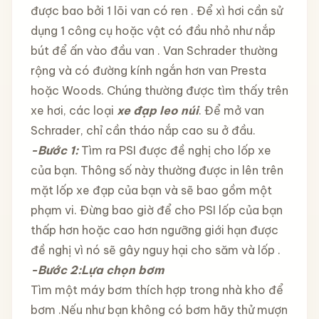
được bao bởi 1 lõi van có ren . Để xì hơi cần sử
dụng 1 công cụ hoặc vật có đầu nhỏ như nắp
bút để ấn vào đầu van . Van Schrader thường
rộng và có đường kính ngắn hơn van Presta
hoặc Woods. Chúng thường được tìm thấy trên
xe hơi, các loại
xe đạp leo núi
. Để mở van
Schrader, chỉ cần tháo nắp cao su ở đầu.
-Bước 1:
Tìm ra PSI được đề nghị cho lốp xe
của bạn. Thông số này thường được in lên trên
mặt lốp xe đạp của bạn và sẽ bao gồm một
phạm vi. Đừng bao giờ để cho PSI lốp của bạn
thấp hơn hoặc cao hơn ngưỡng giới hạn được
đề nghị vì nó sẽ gây nguy hại cho săm và lốp .
-Bước 2:Lựa chọn bơm
Tìm một máy bơm thích hợp trong nhà kho để
bơm .Nếu như bạn không có bơm hãy thử mượn