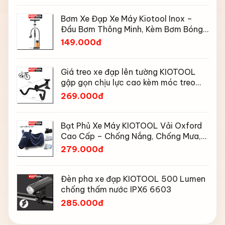
Bơm Xe Đạp Xe Máy Kiotool Inox –
Đầu Bơm Thông Minh, Kèm Bơm Bóng,
Đồng Hồ 160 PSI
149.000đ
Giá treo xe đạp lên tường KIOTOOL
gập gọn chịu lực cao kèm móc treo
mũ bảo hiểm
269.000đ
Bạt Phủ Xe Máy KIOTOOL Vải Oxford
Cao Cấp – Chống Nắng, Chống Mưa,
Chống Bụi, Chống Tia UV, Có Phản
279.000đ
Quang & Lỗ Khóa Chống Bay
Đèn pha xe đạp KIOTOOL 500 Lumen
chống thấm nước IPX6 6603
285.000đ