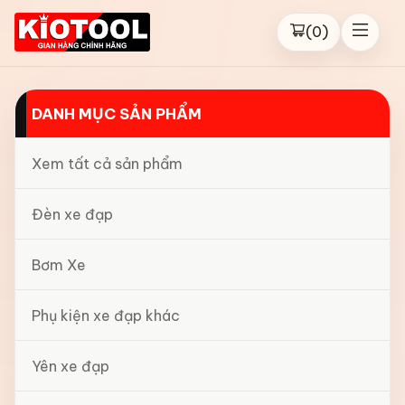
(
0
)
DANH MỤC SẢN PHẨM
Xem tất cả sản phẩm
Đèn xe đạp
Bơm Xe
Phụ kiện xe đạp khác
Yên xe đạp