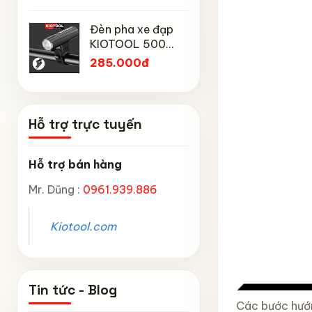
Mtp địa h
Chống Mưa,
Chân chố
núi
Chống Bụi, Chống
Đèn pha xe đạp
đạp trẻ 
Tia UV, Có Phản
KIOTOOL 500
Kiotool đủ
45.000
Quang & Lỗ Khóa
Lumen chống
inch -14 
285.000đ
Chống Bay
thấm nước IPX6
inch -18 
6603
inch chắ
Hỗ trợ trực tuyến
Hỗ trợ bán hàng
Mr. Dũng :
0961.939.886
Kiotool.com
Tin tức - Blog
Các bước hướ