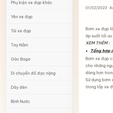
Phụ kiện xe đạp khác
01/02/2023 · A
Yên xe đạp
Bơm xe đạp là
Túi xe đạp
áp suất tối ưu
XEM THÊM :
Tay Nắm
Tổng hợp m
Bơm xe đạp có
Gác Baga
cho những ngư
dàng hơn tron
Di chuyển đồ đạc nặng
Sử dụng bơm x
trong lốp xe đ
Dây đèn
Bình Nước