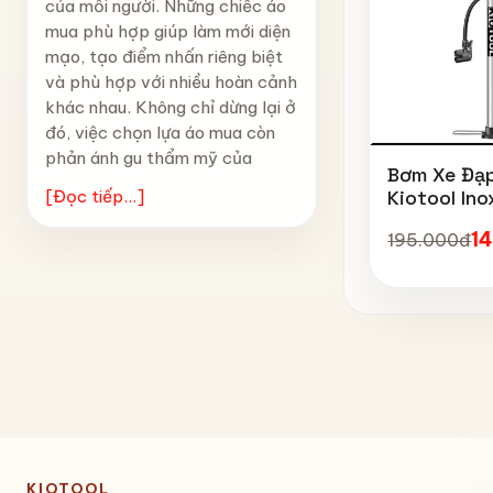
của mỗi người. Những chiếc áo
mua phù hợp giúp làm mới diện
mạo, tạo điểm nhấn riêng biệt
và phù hợp với nhiều hoàn cảnh
khác nhau. Không chỉ dừng lại ở
đó, việc chọn lựa áo mua còn
phản ánh gu thẩm mỹ của
Bơm Xe Đạ
Kiotool Ino
[Đọc tiếp...]
Bơm Thông
1
195.000đ
Bơm Bóng,
160 PSI
KIOTOOL