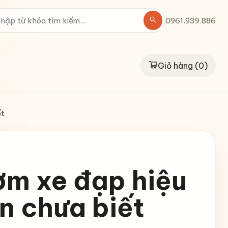
0961.939.886
Giỏ hàng (
0
)
ết
ơm xe đạp hiệu
n chưa biết