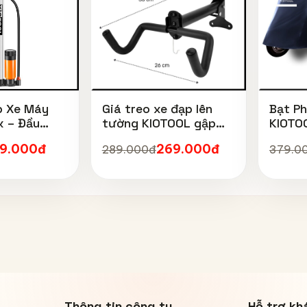
p Xe Máy
Giá treo xe đạp lên
Bạt P
x – Đầu
tường KIOTOOL gập
KIOTO
 Minh, Kèm
gọn chịu lực cao kèm
Cao C
49.000đ
269.000đ
289.000đ
379.0
 Đồng Hồ
móc treo mũ bảo hiểm
Nắng,
Chống 
UV, Có
Lỗ Kh
Thông tin công ty
Hỗ trợ kh