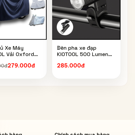
hủ Xe Máy
Đèn pha xe đạp
OL Vải Oxford
KIOTOOL 500 Lumen
ấp – Chống
chống thấm nước IPX6
279.000đ
285.000đ
00đ
 Chống Mưa,
6603
Bụi, Chống Tia
 Phản Quang &
óa Chống Bay
ách hàng
Chính sách mua hàng