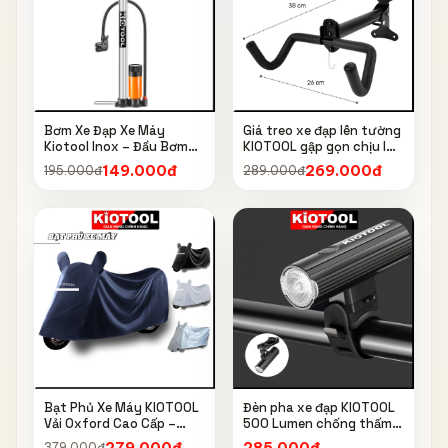
Bơm Xe Đạp Xe Máy
Giá treo xe đạp lên tường
Kiotool Inox – Đầu Bơm
KIOTOOL gập gọn chịu lực
Thông Minh, Kèm Bơm
cao kèm móc treo mũ bảo
149.000đ
269.000đ
195.000đ
289.000đ
Bóng, Đồng Hồ 160 PSI
hiểm
Bạt Phủ Xe Máy KIOTOOL
Đèn pha xe đạp KIOTOOL
Vải Oxford Cao Cấp –
500 Lumen chống thấm
Chống Nắng, Chống Mưa,
nước IPX6 6603
279.000đ
285.000đ
379.000đ