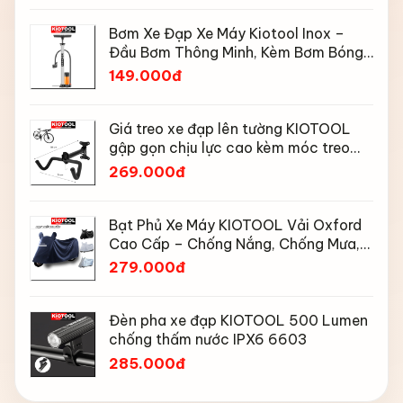
Bơm Xe Đạp Xe Máy Kiotool Inox –
Đầu Bơm Thông Minh, Kèm Bơm Bóng,
Đồng Hồ 160 PSI
149.000đ
Giá treo xe đạp lên tường KIOTOOL
gập gọn chịu lực cao kèm móc treo
mũ bảo hiểm
269.000đ
Bạt Phủ Xe Máy KIOTOOL Vải Oxford
Cao Cấp – Chống Nắng, Chống Mưa,
Chống Bụi, Chống Tia UV, Có Phản
279.000đ
Quang & Lỗ Khóa Chống Bay
Đèn pha xe đạp KIOTOOL 500 Lumen
chống thấm nước IPX6 6603
285.000đ