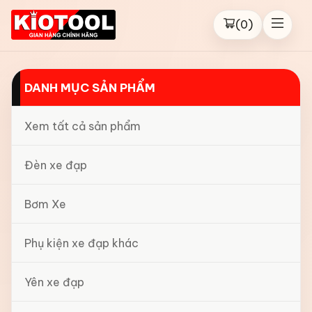
(
0
)
DANH MỤC SẢN PHẨM
Xem tất cả sản phẩm
Đèn xe đạp
Bơm Xe
Phụ kiện xe đạp khác
Yên xe đạp