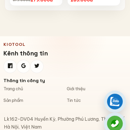
Chống Bụi, Chống Tia UV,
Có Phản Quang & Lỗ Khóa
Chống Bay
KIOTOOL
Kênh thông tin
Thông tin công ty
Trang chủ
Giới thiệu
Sản phẩm
Tin tức
Zalo
Lk162-DV04 Huyền Kỳ, Phường Phú Lương, Thành phố
Gọi đi
Hà Nội, Việt Nam