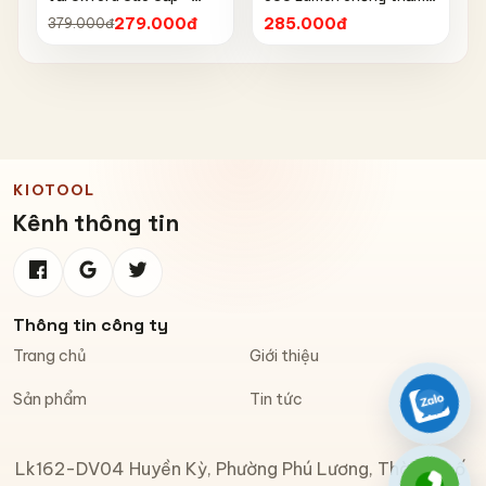
Chống Nắng, Chống Mưa,
nước IPX6 6603
279.000đ
285.000đ
379.000đ
Chống Bụi, Chống Tia UV,
Có Phản Quang & Lỗ Khóa
Chống Bay
KIOTOOL
Kênh thông tin
Thông tin công ty
Trang chủ
Giới thiệu
Sản phẩm
Tin tức
Zalo
Lk162-DV04 Huyền Kỳ, Phường Phú Lương, Thành phố