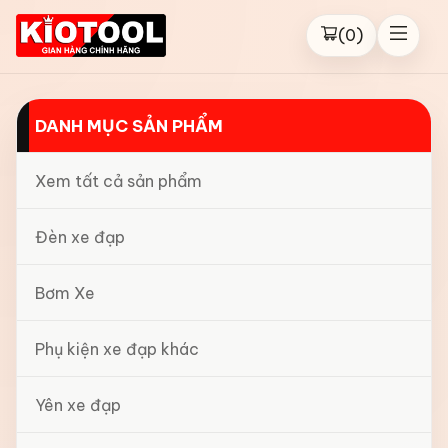
(
0
)
DANH MỤC SẢN PHẨM
Xem tất cả sản phẩm
Đèn xe đạp
Bơm Xe
Phụ kiện xe đạp khác
Yên xe đạp