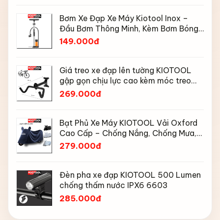
Bơm Xe Đạp Xe Máy Kiotool Inox –
Đầu Bơm Thông Minh, Kèm Bơm Bóng,
Đồng Hồ 160 PSI
149.000đ
Giá treo xe đạp lên tường KIOTOOL
gập gọn chịu lực cao kèm móc treo
mũ bảo hiểm
269.000đ
Bạt Phủ Xe Máy KIOTOOL Vải Oxford
Cao Cấp – Chống Nắng, Chống Mưa,
Chống Bụi, Chống Tia UV, Có Phản
279.000đ
Quang & Lỗ Khóa Chống Bay
Đèn pha xe đạp KIOTOOL 500 Lumen
chống thấm nước IPX6 6603
285.000đ