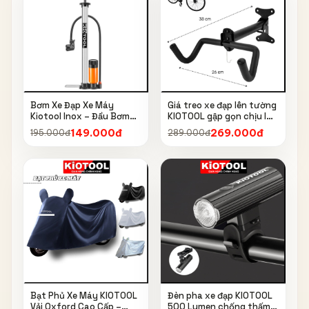
Bơm Xe Đạp Xe Máy
Giá treo xe đạp lên tường
Kiotool Inox – Đầu Bơm
KIOTOOL gập gọn chịu lực
Thông Minh, Kèm Bơm
cao kèm móc treo mũ bảo
149.000đ
269.000đ
195.000đ
289.000đ
Bóng, Đồng Hồ 160 PSI
hiểm
Bạt Phủ Xe Máy KIOTOOL
Đèn pha xe đạp KIOTOOL
Vải Oxford Cao Cấp –
500 Lumen chống thấm