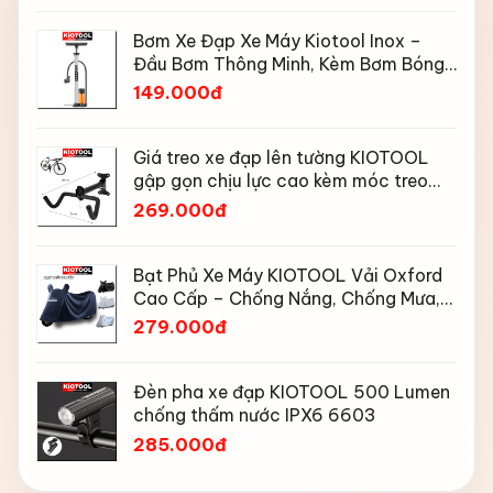
Bơm Xe Đạp Xe Máy Kiotool Inox –
Đầu Bơm Thông Minh, Kèm Bơm Bóng,
Đồng Hồ 160 PSI
149.000đ
Giá treo xe đạp lên tường KIOTOOL
gập gọn chịu lực cao kèm móc treo
mũ bảo hiểm
269.000đ
Bạt Phủ Xe Máy KIOTOOL Vải Oxford
Cao Cấp – Chống Nắng, Chống Mưa,
Chống Bụi, Chống Tia UV, Có Phản
279.000đ
Quang & Lỗ Khóa Chống Bay
Đèn pha xe đạp KIOTOOL 500 Lumen
chống thấm nước IPX6 6603
285.000đ