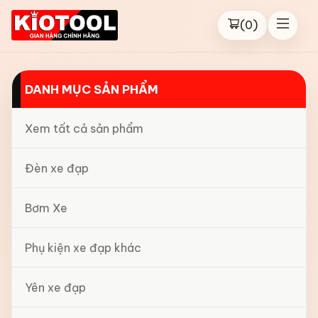
(
0
)
DANH MỤC SẢN PHẨM
Xem tất cả sản phẩm
Đèn xe đạp
Bơm Xe
Phụ kiện xe đạp khác
Yên xe đạp