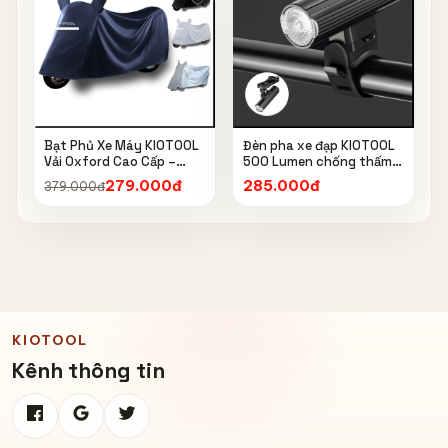
Bạt Phủ Xe Máy KIOTOOL
Đèn pha xe đạp KIOTOOL
Vải Oxford Cao Cấp –
500 Lumen chống thấm
Chống Nắng, Chống Mưa,
nước IPX6 6603
279.000đ
285.000đ
379.000đ
Chống Bụi, Chống Tia UV,
Có Phản Quang & Lỗ Khóa
Chống Bay
KIOTOOL
Kênh thông tin