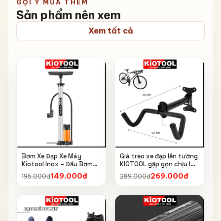
GỢI Ý MUA THÊM
Sản phẩm nên xem
Xem tất cả
Bơm Xe Đạp Xe Máy
Giá treo xe đạp lên tường
Kiotool Inox – Đầu Bơm
KIOTOOL gập gọn chịu lực
Thông Minh, Kèm Bơm
cao kèm móc treo mũ bảo
149.000đ
269.000đ
195.000đ
289.000đ
Bóng, Đồng Hồ 160 PSI
hiểm