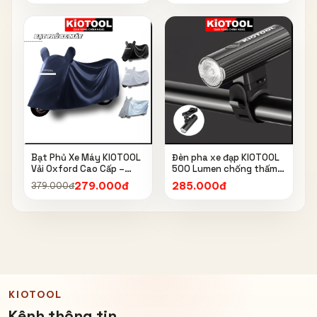
Bạt Phủ Xe Máy KIOTOOL
Đèn pha xe đạp KIOTOOL
Vải Oxford Cao Cấp –
500 Lumen chống thấm
Chống Nắng, Chống Mưa,
nước IPX6 6603
279.000đ
285.000đ
379.000đ
Chống Bụi, Chống Tia UV,
Có Phản Quang & Lỗ Khóa
Chống Bay
KIOTOOL
Kênh thông tin