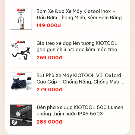
Bơm Xe Đạp Xe Máy Kiotool Inox –
Đầu Bơm Thông Minh, Kèm Bơm Bóng,
Đồng Hồ 160 PSI
149.000đ
Giá treo xe đạp lên tường KIOTOOL
gập gọn chịu lực cao kèm móc treo
mũ bảo hiểm
269.000đ
Bạt Phủ Xe Máy KIOTOOL Vải Oxford
Cao Cấp – Chống Nắng, Chống Mưa,
Chống Bụi, Chống Tia UV, Có Phản
279.000đ
Quang & Lỗ Khóa Chống Bay
Đèn pha xe đạp KIOTOOL 500 Lumen
chống thấm nước IPX6 6603
285.000đ