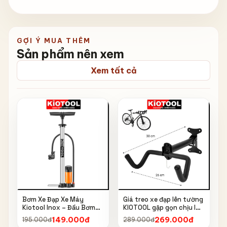
GỢI Ý MUA THÊM
Sản phẩm nên xem
Xem tất cả
Bơm Xe Đạp Xe Máy
Giá treo xe đạp lên tường
Kiotool Inox – Đầu Bơm
KIOTOOL gập gọn chịu lực
Thông Minh, Kèm Bơm
cao kèm móc treo mũ bảo
149.000đ
269.000đ
195.000đ
289.000đ
Bóng, Đồng Hồ 160 PSI
hiểm