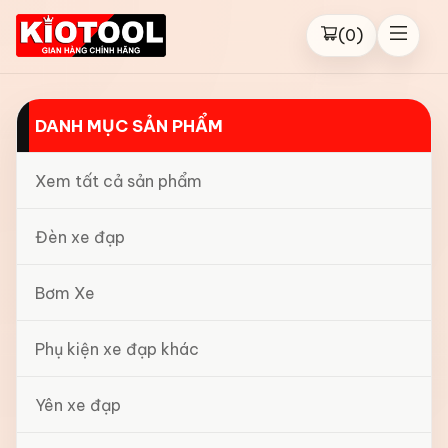
(
0
)
DANH MỤC SẢN PHẨM
Xem tất cả sản phẩm
Đèn xe đạp
Bơm Xe
Phụ kiện xe đạp khác
Yên xe đạp