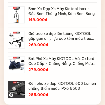
Bơm Xe Đạp Xe Máy Kiotool Inox –
Đầu Bơm Thông Minh, Kèm Bơm Bóng,
Đồng Hồ 160 PSI
149.000đ
Giá treo xe đạp lên tường KIOTOOL
gập gọn chịu lực cao kèm móc treo
mũ bảo hiểm
269.000đ
Bạt Phủ Xe Máy KIOTOOL Vải Oxford
Cao Cấp – Chống Nắng, Chống Mưa,
Chống Bụi, Chống Tia UV, Có Phản
279.000đ
Quang & Lỗ Khóa Chống Bay
Đèn pha xe đạp KIOTOOL 500 Lumen
chống thấm nước IPX6 6603
285.000đ