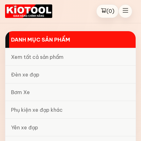
(
0
)
DANH MỤC SẢN PHẨM
Xem tất cả sản phẩm
Đèn xe đạp
Bơm Xe
Phụ kiện xe đạp khác
Yên xe đạp