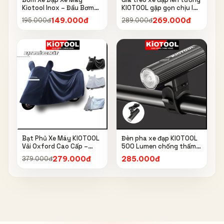
Kiotool Inox – Đầu Bơm
KIOTOOL gập gọn chịu lực
Thông Minh, Kèm Bơm
cao kèm móc treo mũ bảo
149.000đ
269.000đ
195.000đ
289.000đ
Bóng, Đồng Hồ 160 PSI
hiểm
Bạt Phủ Xe Máy KIOTOOL
Đèn pha xe đạp KIOTOOL
Vải Oxford Cao Cấp –
500 Lumen chống thấm
Chống Nắng, Chống Mưa,
nước IPX6 6603
279.000đ
285.000đ
379.000đ
Chống Bụi, Chống Tia UV,
Có Phản Quang & Lỗ Khóa
Chống Bay