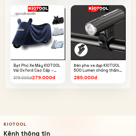
Bạt Phủ Xe Máy KIOTOOL
Đèn pha xe đạp KIOTOOL
Vải Oxford Cao Cấp –
500 Lumen chống thấm
Chống Nắng, Chống Mưa,
nước IPX6 6603
279.000đ
285.000đ
379.000đ
Chống Bụi, Chống Tia UV,
Có Phản Quang & Lỗ Khóa
Chống Bay
KIOTOOL
Kênh thông tin