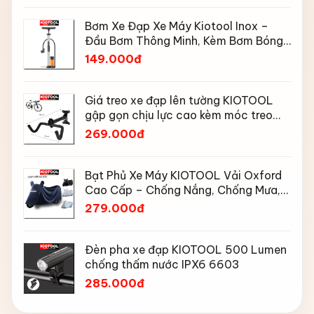
Bơm Xe Đạp Xe Máy Kiotool Inox –
Đầu Bơm Thông Minh, Kèm Bơm Bóng,
Đồng Hồ 160 PSI
149.000đ
Giá treo xe đạp lên tường KIOTOOL
gập gọn chịu lực cao kèm móc treo
mũ bảo hiểm
269.000đ
Bạt Phủ Xe Máy KIOTOOL Vải Oxford
Cao Cấp – Chống Nắng, Chống Mưa,
Chống Bụi, Chống Tia UV, Có Phản
279.000đ
Quang & Lỗ Khóa Chống Bay
Đèn pha xe đạp KIOTOOL 500 Lumen
chống thấm nước IPX6 6603
285.000đ