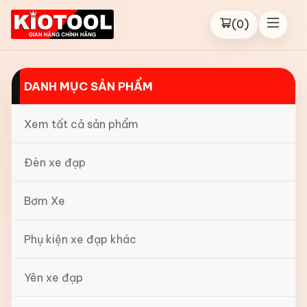
(
0
)
DANH MỤC SẢN PHẨM
Xem tất cả sản phẩm
Đèn xe đạp
Bơm Xe
Phụ kiện xe đạp khác
Yên xe đạp