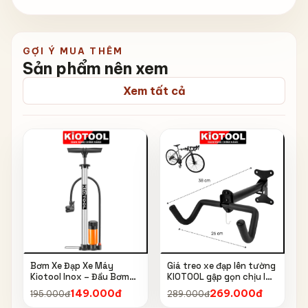
GỢI Ý MUA THÊM
Sản phẩm nên xem
Xem tất cả
Bơm Xe Đạp Xe Máy
Giá treo xe đạp lên tường
Kiotool Inox – Đầu Bơm
KIOTOOL gập gọn chịu lực
Thông Minh, Kèm Bơm
cao kèm móc treo mũ bảo
149.000đ
269.000đ
195.000đ
289.000đ
Bóng, Đồng Hồ 160 PSI
hiểm