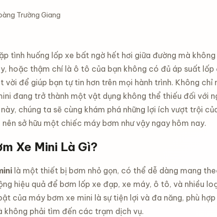
oàng Trường Giang
ặp tình huống lốp xe bất ngờ hết hơi giữa đường mà không
y, hoặc thậm chí là ô tô của bạn không có đủ áp suất lốp
t vời để giúp bạn tự tin hơn trên mọi hành trình. Không c
ni đang trở thành một vật dụng không thể thiếu đối với ng
 này, chúng ta sẽ cùng khám phá những lợi ích vượt trội củ
n nên sở hữu một chiếc máy bơm như vậy ngay hôm nay.
m Xe Mini Là Gì?
ini
là một thiết bị bơm nhỏ gọn, có thể dễ dàng mang theo
ng hiệu quả để bơm lốp xe đạp, xe máy, ô tô, và nhiều lo
 bật của máy bơm xe mini là sự tiện lợi và đa năng, phù hợ
không phải tìm đến các trạm dịch vụ.