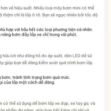
hơn về hiệu suất. Nhiều loại máy bơm mini có thể
 thậm chí là lốp ô tô. Bạn sẽ ngạc nhiên bởi tốc độ
hù hợp với hầu hết các loại phương tiện cá nhân.
 năng bơm đầy lốp xe chỉ trong vài phút.
ng hữu ích như đồng hồ đo áp suất, đèn LED để sử
y giúp bạn dễ dàng kiểm soát quá trình bơm lốp,
g bơm, tránh tình trạng bơm quá mức.
tại của lốp một cách dễ dàng.
 có thể sử dụng để bơm lốp xe đạp, xe tay ga, và
ản phẩm đa năng, giúp bạn tiết kiệm chi phí và