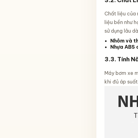
Chất liệu của
liệu bền như 
sử dụng lâu dà
Nhôm và th
Nhựa ABS 
3.3.
Tính N
Máy bơm xe mi
khi đủ áp suấ