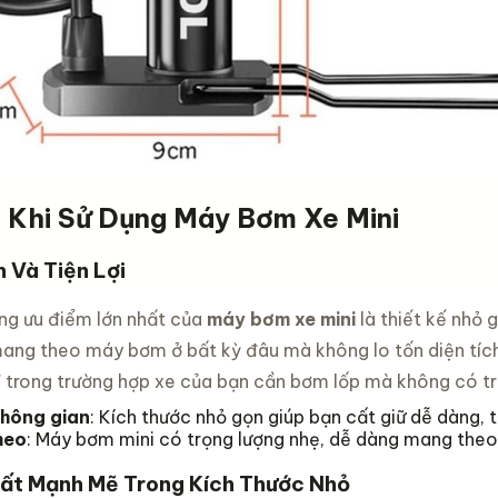
ình leo
ng xe
em
 size 12
đ
inch -16
inch -20
c chắn
h Khi Sử Dụng Máy Bơm Xe Mini
 Và Tiện Lợi
ng ưu điểm lớn nhất của
máy bơm xe mini
là thiết kế nhỏ 
ang theo máy bơm ở bất kỳ đâu mà không lo tốn diện tích.
" trong trường hợp xe của bạn cần bơm lốp mà không có t
không gian
: Kích thước nhỏ gọn giúp bạn cất giữ dễ dàng,
heo
: Máy bơm mini có trọng lượng nhẹ, dễ dàng mang theo
uất Mạnh Mẽ Trong Kích Thước Nhỏ