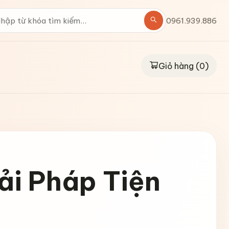
0961.939.886
Giỏ hàng (
0
)
ải Pháp Tiện