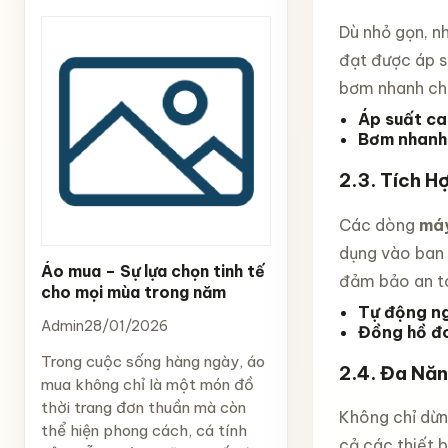
Dù nhỏ gọn, n
đạt được áp s
bơm nhanh chó
Áp suất c
Bơm nhanh 
2.3.
Tích Hợ
Các dòng
máy
dụng vào ban 
Áo mua – Sự lựa chọn tinh tế
đảm bảo an toà
cho mọi mùa trong năm
Tự động n
Admin
28/01/2026
Đồng hồ đo
Trong cuộc sống hàng ngày, áo
2.4.
Đa Năn
mua không chỉ là một món đồ
thời trang đơn thuần mà còn
Không chỉ dừn
thể hiện phong cách, cá tính
cả các thiết 