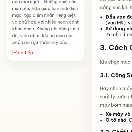
của mỗi người. Những chiếc áo
công sức khi 
mua phù hợp giúp làm mới diện
mạo, tạo điểm nhấn riêng biệt
Đầu van đ
và phù hợp với nhiều hoàn cảnh
(van Mỹ), v
Sử dụng ch
khác nhau. Không chỉ dừng lại ở
đồ chơi bơm
đó, việc chọn lựa áo mua còn
phản ánh gu thẩm mỹ của
3.
Cách 
[Đọc tiếp...]
Khi chọn mua
3.1.
Công S
Hãy chọn máy 
suất lý tưởng
máy bơm mini
Xe máy và
Ô tô nhỏ
: 
3.2.
Chất L