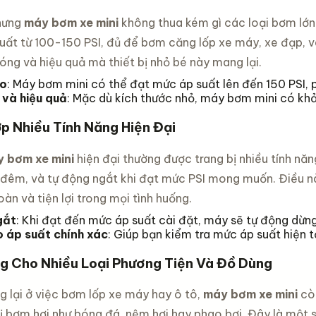
hưng
máy bơm xe mini
không thua kém gì các loại bơm lớn 
uất từ 100-150 PSI, đủ để bơm căng lốp xe máy, xe đạp, và
ng và hiệu quả mà thiết bị nhỏ bé này mang lại.
ao
: Máy bơm mini có thể đạt mức áp suất lên đến 150 PSI, p
và hiệu quả
: Mặc dù kích thước nhỏ, máy bơm mini có khả
p Nhiều Tính Năng Hiện Đại
 bơm xe mini
hiện đại thường được trang bị nhiều tính nă
đêm, và tự động ngắt khi đạt mức PSI mong muốn. Điều nà
n và tiện lợi trong mọi tình huống.
gắt
: Khi đạt đến mức áp suất cài đặt, máy sẽ tự động dừn
 áp suất chính xác
: Giúp bạn kiểm tra mức áp suất hiện 
g Cho Nhiều Loại Phương Tiện Và Đồ Dùng
g lại ở việc bơm lốp xe máy hay ô tô,
máy bơm xe mini
còn
bị bơm hơi như bóng đá, nệm hơi hay phao bơi. Đây là một s