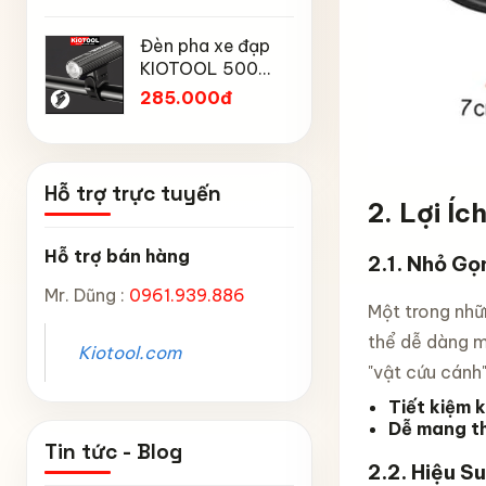
Mtp địa h
Chống Mưa,
Chân chố
núi
Chống Bụi, Chống
Đèn pha xe đạp
đạp trẻ 
Tia UV, Có Phản
KIOTOOL 500
Kiotool đủ
45.000
Quang & Lỗ Khóa
Lumen chống
inch -14 
285.000đ
Chống Bay
thấm nước IPX6
inch -18 
6603
inch chắ
Hỗ trợ trực tuyến
2.
Lợi Íc
Hỗ trợ bán hàng
2.1.
Nhỏ Gọn
Mr. Dũng :
0961.939.886
Một trong nhữ
thể dễ dàng m
Kiotool.com
"vật cứu cánh
Tiết kiệm 
Dễ mang t
Tin tức - Blog
2.2.
Hiệu S