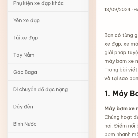
Phụ kiện xe đạp khác
13/09/2024 · H
Yên xe đạp
Bạn có từng g
Túi xe đạp
xe đạp, xe má
giải pháp tuyệ
Tay Nắm
máy bơm xe mi
Trong bài viết
Gác Baga
và tại sao bạ
Di chuyển đồ đạc nặng
1.
Máy Bơ
Dây đèn
Máy bơm xe m
Chúng hoạt độ
Bình Nước
hơi. Điểm nổi
bơm nhanh mà 