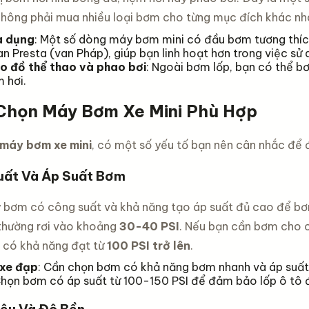
không phải mua nhiều loại bơm cho từng mục đích khác nh
a dụng
: Một số dòng máy bơm mini có đầu bơm tương thích
an Presta (van Pháp), giúp bạn linh hoạt hơn trong việc sử 
o đồ thể thao và phao bơi
: Ngoài bơm lốp, bạn có thể b
 hơi.
Chọn Máy Bơm Xe Mini Phù Hợp
máy bơm xe mini
, có một số yếu tố bạn nên cân nhắc để
uất Và Áp Suất Bơm
bơm có công suất và khả năng tạo áp suất đủ cao để bơm 
 thường rơi vào khoảng
30-40 PSI
. Nếu bạn cần bơm cho c
 có khả năng đạt từ
100 PSI trở lên
.
 xe đạp
: Cần chọn bơm có khả năng bơm nhanh và áp suất
Chọn bơm có áp suất từ 100-150 PSI để đảm bảo lốp ô tô 
iệu Và Độ Bền