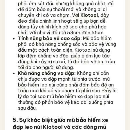
phải ôm sát đầu nhưng không quá chặt, đủ
để đảm bảo sự thoải mái và không bị di
chuyển khi có va chạm. Với
Kiotool
, dây
đeo điều chỉnh linh hoạt sẽ giúp bạn dễ
dàng tùy chỉnh kích cỡ sao cho phù hợp
nhất với chu vi đầu từ 58cm đến 61cm.
Tính năng bảo vệ cao cấp:
Mũ bảo hiểm
phải có khả năng chống sốc và bảo vệ vùng
đầu một cách toàn diện. Kiotool sử dụng
lớp đệm chống va đập, giúp giảm lực tác
động khi xảy ra sự cố, từ đó bảo vệ an toàn
tối đa cho người sử dụng.
Khả năng chống va đập:
Không chỉ cần
chịu được va đập mạnh từ phía trước, mũ
bảo hiểm leo núi cũng phải đảm bảo độ an
toàn cao khi có va chạm từ phía sau. Đây là
lý do tại sao mũ bảo hiểm xe đạp leo núi
thường có phần bảo vệ kéo dài xuống phía
sau đầu.
5. Sự khác biệt giữa mũ bảo hiểm xe
đạp leo núi Kiotool và các dòng mũ