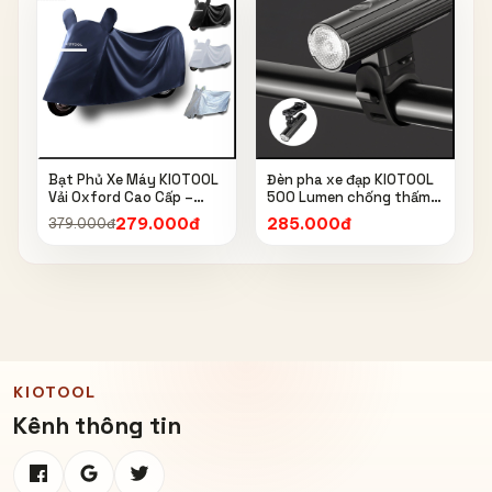
Bạt Phủ Xe Máy KIOTOOL
Đèn pha xe đạp KIOTOOL
Vải Oxford Cao Cấp –
500 Lumen chống thấm
Chống Nắng, Chống Mưa,
nước IPX6 6603
279.000đ
285.000đ
379.000đ
Chống Bụi, Chống Tia UV,
Có Phản Quang & Lỗ Khóa
Chống Bay
KIOTOOL
Kênh thông tin