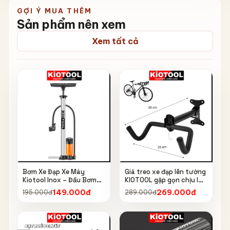
GỢI Ý MUA THÊM
Sản phẩm nên xem
Xem tất cả
Bơm Xe Đạp Xe Máy
Giá treo xe đạp lên tường
Kiotool Inox – Đầu Bơm
KIOTOOL gập gọn chịu lực
Thông Minh, Kèm Bơm
cao kèm móc treo mũ bảo
149.000đ
269.000đ
195.000đ
289.000đ
Bóng, Đồng Hồ 160 PSI
hiểm