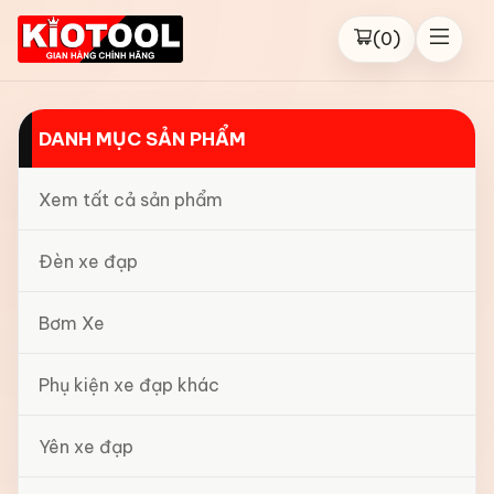
(
0
)
DANH MỤC SẢN PHẨM
Xem tất cả sản phẩm
Đèn xe đạp
Bơm Xe
Phụ kiện xe đạp khác
Yên xe đạp