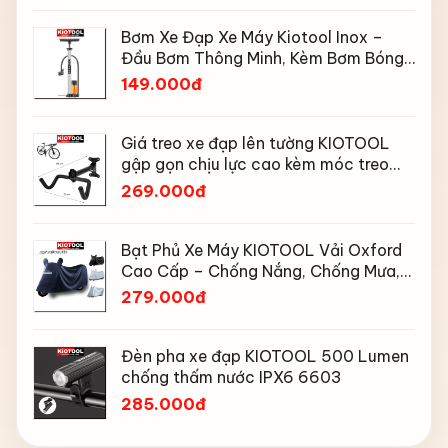
Bơm Xe Đạp Xe Máy Kiotool Inox –
Đầu Bơm Thông Minh, Kèm Bơm Bóng,
Đồng Hồ 160 PSI
149.000đ
Giá treo xe đạp lên tường KIOTOOL
gập gọn chịu lực cao kèm móc treo
mũ bảo hiểm
269.000đ
Bạt Phủ Xe Máy KIOTOOL Vải Oxford
Cao Cấp – Chống Nắng, Chống Mưa,
Chống Bụi, Chống Tia UV, Có Phản
279.000đ
Quang & Lỗ Khóa Chống Bay
Đèn pha xe đạp KIOTOOL 500 Lumen
chống thấm nước IPX6 6603
285.000đ