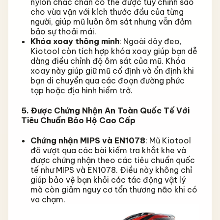
nylon chắc chắn có thể được tùy chỉnh sao
cho vừa vặn với kích thước đầu của từng
người, giúp mũ luôn ôm sát nhưng vẫn đảm
bảo sự thoải mái.
Khóa xoay thông minh
: Ngoài dây đeo,
Kiotool còn tích hợp khóa xoay giúp bạn dễ
dàng điều chỉnh độ ôm sát của mũ. Khóa
xoay này giúp giữ mũ cố định và ổn định khi
bạn di chuyển qua các đoạn đường phức
tạp hoặc địa hình hiểm trở.
5. Được Chứng Nhận An Toàn Quốc Tế Với
Tiêu Chuẩn Bảo Hộ Cao Cấp
Chứng nhận MIPS và EN1078
: Mũ Kiotool
đã vượt qua các bài kiểm tra khắt khe và
được chứng nhận theo các tiêu chuẩn quốc
tế như MIPS và EN1078. Điều này không chỉ
giúp bảo vệ bạn khỏi các tác động vật lý
mà còn giảm nguy cơ tổn thương não khi có
va chạm.