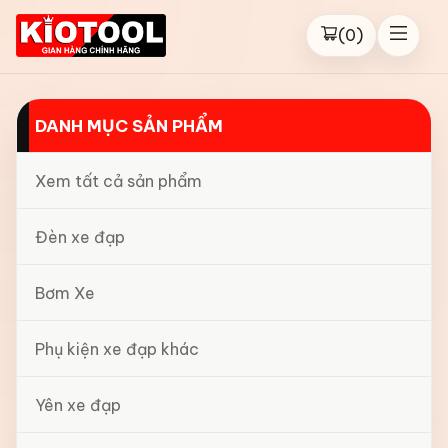
(
0
)
DANH MỤC SẢN PHẨM
Xem tất cả sản phẩm
Đèn xe đạp
Bơm Xe
Phụ kiện xe đạp khác
Yên xe đạp