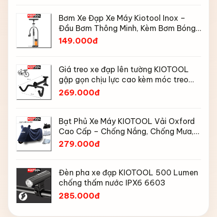
Bơm Xe Đạp Xe Máy Kiotool Inox –
Đầu Bơm Thông Minh, Kèm Bơm Bóng,
Đồng Hồ 160 PSI
149.000đ
Giá treo xe đạp lên tường KIOTOOL
gập gọn chịu lực cao kèm móc treo
mũ bảo hiểm
269.000đ
Bạt Phủ Xe Máy KIOTOOL Vải Oxford
Cao Cấp – Chống Nắng, Chống Mưa,
Chống Bụi, Chống Tia UV, Có Phản
279.000đ
Quang & Lỗ Khóa Chống Bay
Đèn pha xe đạp KIOTOOL 500 Lumen
chống thấm nước IPX6 6603
285.000đ