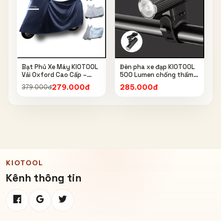
Bạt Phủ Xe Máy KIOTOOL
Đèn pha xe đạp KIOTOOL
Vải Oxford Cao Cấp –
500 Lumen chống thấm
Chống Nắng, Chống Mưa,
nước IPX6 6603
279.000đ
285.000đ
379.000đ
Chống Bụi, Chống Tia UV,
Có Phản Quang & Lỗ Khóa
Chống Bay
KIOTOOL
Kênh thông tin