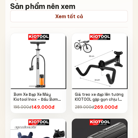
Sản phẩm nên xem
Xem tất cả
Bơm Xe Đạp Xe Máy
Giá treo xe đạp lên tường
Kiotool Inox – Đầu Bơm
KIOTOOL gập gọn chịu lực
Thông Minh, Kèm Bơm
cao kèm móc treo mũ bảo
149.000đ
269.000đ
195.000đ
289.000đ
Bóng, Đồng Hồ 160 PSI
hiểm