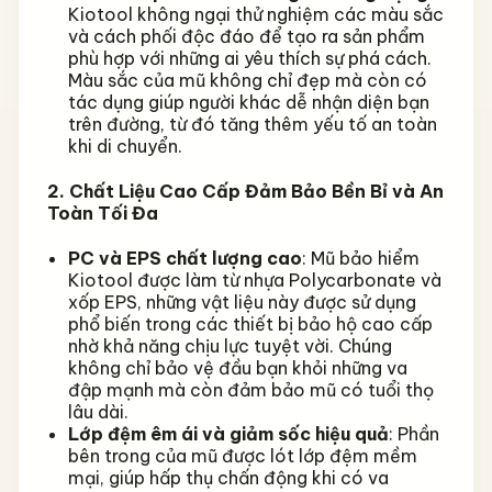
Kiotool không ngại thử nghiệm các màu sắc
và cách phối độc đáo để tạo ra sản phẩm
phù hợp với những ai yêu thích sự phá cách.
Màu sắc của mũ không chỉ đẹp mà còn có
tác dụng giúp người khác dễ nhận diện bạn
trên đường, từ đó tăng thêm yếu tố an toàn
khi di chuyển.
2. Chất Liệu Cao Cấp Đảm Bảo Bền Bỉ và An
Toàn Tối Đa
PC và EPS chất lượng cao
: Mũ bảo hiểm
Kiotool được làm từ nhựa Polycarbonate và
xốp EPS, những vật liệu này được sử dụng
phổ biến trong các thiết bị bảo hộ cao cấp
nhờ khả năng chịu lực tuyệt vời. Chúng
không chỉ bảo vệ đầu bạn khỏi những va
đập mạnh mà còn đảm bảo mũ có tuổi thọ
lâu dài.
Lớp đệm êm ái và giảm sốc hiệu quả
: Phần
bên trong của mũ được lót lớp đệm mềm
mại, giúp hấp thụ chấn động khi có va