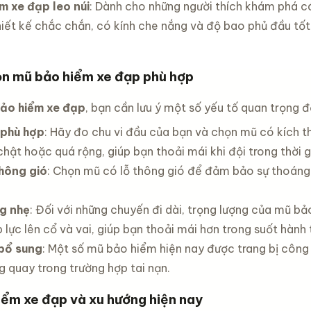
m xe đạp leo núi
: Dành cho những người thích khám phá cá
iết kế chắc chắn, có kính che nắng và độ bao phủ đầu tốt
ọn mũ bảo hiểm xe đạp phù hợp
ảo hiểm xe đạp
, bạn cần lưu ý một số yếu tố quan trọng 
 phù hợp
: Hãy đo chu vi đầu của bạn và chọn mũ có kích 
hật hoặc quá rộng, giúp bạn thoải mái khi đội trong thời g
hông gió
: Chọn mũ có lỗ thông gió để đảm bảo sự thoáng 
g nhẹ
: Đối với những chuyến đi dài, trọng lượng của mũ b
 lực lên cổ và vai, giúp bạn thoải mái hơn trong suốt hành t
bổ sung
: Một số mũ bảo hiểm hiện nay được trang bị công
g quay trong trường hợp tai nạn.
iểm xe đạp và xu hướng hiện nay