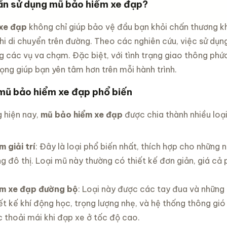
cần sử dụng mũ bảo hiểm xe đạp?
ình leo
ng xe
em
xe đạp
không chỉ giúp bảo vệ đầu bạn khỏi chấn thương kh
 size 12
đ
 khi di chuyển trên đường. Theo các nghiên cứu, việc sử 
inch -16
inch -20
g các vụ va chạm. Đặc biệt, với tình trạng giao thông phứ
c chắn
ọng giúp bạn yên tâm hơn trên mỗi hành trình.
 mũ bảo hiểm xe đạp phổ biến
g hiện nay,
mũ bảo hiểm xe đạp
được chia thành nhiều loạ
 giải trí
: Đây là loại phổ biến nhất, thích hợp cho nhữn
g đô thị. Loại mũ này thường có thiết kế đơn giản, giá cả
ểm xe đạp đường bộ
: Loại này được các tay đua và nhữn
ết kế khí động học, trọng lượng nhẹ, và hệ thống thông gió
c thoải mái khi đạp xe ở tốc độ cao.