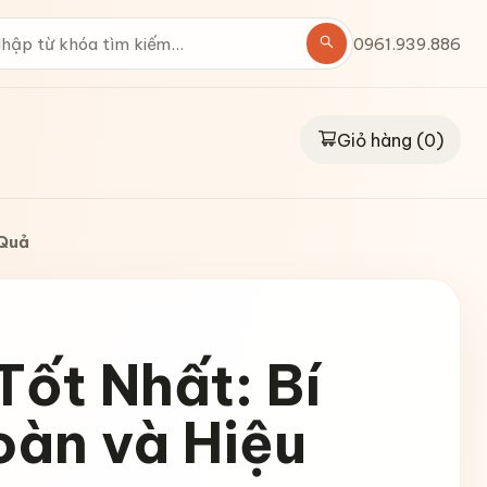
0961.939.886
Giỏ hàng (
0
)
 Quả
ốt Nhất: Bí
oàn và Hiệu