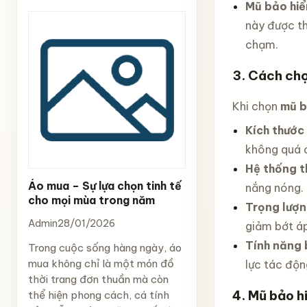
Mũ bảo hiể
này được th
chạm.
3. Cách ch
Khi chọn
mũ b
Kích thước
không quá c
Hệ thống t
Áo mua – Sự lựa chọn tinh tế
nắng nóng.
cho mọi mùa trong năm
Trọng lượn
Admin
28/01/2026
giảm bớt áp
Tính năng 
Trong cuộc sống hàng ngày, áo
mua không chỉ là một món đồ
lực tác độn
thời trang đơn thuần mà còn
4. Mũ bảo h
thể hiện phong cách, cá tính