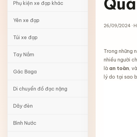
Quả
Phụ kiện xe đạp khác
Yên xe đạp
26/09/2024 · H
Túi xe đạp
Trong những n
Tay Nắm
nhiều người c
là
an toàn
, v
Gác Baga
lý do tại sao
Di chuyển đồ đạc nặng
Dây đèn
Bình Nước