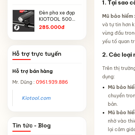
1. Tại sao 
Mtp địa h
Chống Mưa,
Chân chố
núi
Chống Bụi, Chống
Đèn pha xe đạp
đạp trẻ 
Mũ bảo hiểm 
Tia UV, Có Phản
KIOTOOL 500
Kiotool đủ
45.000
và tự tin hơn
Quang & Lỗ Khóa
Lumen chống
inch -14 
285.000đ
Chống Bay
thấm nước IPX6
inch -18 
vùng đầu tron
6603
inch chắ
yếu tố quan tr
Hỗ trợ trực tuyến
2. Các loại
Trên thị trườn
Hỗ trợ bán hàng
dụng:
Mr. Dũng :
0961.939.886
Mũ bảo hiểm
chuyển tron
Kiotool.com
bản.
Mũ bảo hi
nhờ vào thi
Tin tức - Blog
lại cảm giá