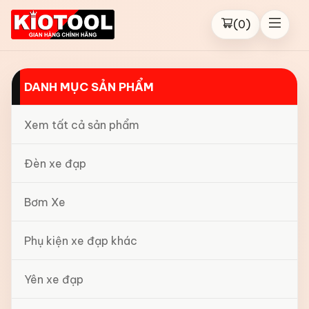
(
0
)
DANH MỤC SẢN PHẨM
Xem tất cả sản phẩm
Đèn xe đạp
Bơm Xe
Phụ kiện xe đạp khác
Yên xe đạp