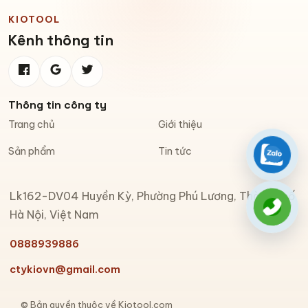
KIOTOOL
Kênh thông tin
Thông tin công ty
Trang chủ
Giới thiệu
Sản phẩm
Tin tức
Zalo
Lk162-DV04 Huyền Kỳ, Phường Phú Lương, Thành phố
Gọi đi
Hà Nội, Việt Nam
0888939886
ctykiovn@gmail.com
© Bản quyền thuộc về Kiotool.com