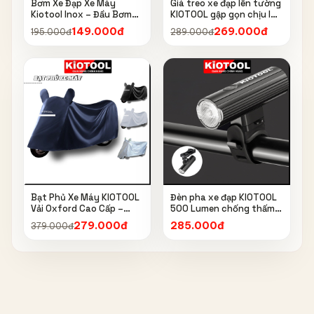
Bơm Xe Đạp Xe Máy
Giá treo xe đạp lên tường
Kiotool Inox – Đầu Bơm
KIOTOOL gập gọn chịu lực
Thông Minh, Kèm Bơm
cao kèm móc treo mũ bảo
149.000đ
269.000đ
195.000đ
289.000đ
Bóng, Đồng Hồ 160 PSI
hiểm
Bạt Phủ Xe Máy KIOTOOL
Đèn pha xe đạp KIOTOOL
Vải Oxford Cao Cấp –
500 Lumen chống thấm
Chống Nắng, Chống Mưa,
nước IPX6 6603
279.000đ
285.000đ
379.000đ
Chống Bụi, Chống Tia UV,
Có Phản Quang & Lỗ Khóa
Chống Bay