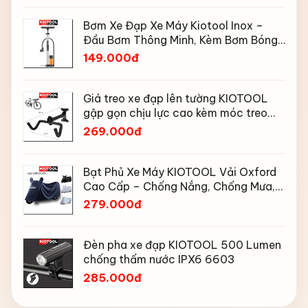
Bơm Xe Đạp Xe Máy Kiotool Inox –
Đầu Bơm Thông Minh, Kèm Bơm Bóng,
Đồng Hồ 160 PSI
149.000đ
Giá treo xe đạp lên tường KIOTOOL
gập gọn chịu lực cao kèm móc treo
mũ bảo hiểm
269.000đ
Bạt Phủ Xe Máy KIOTOOL Vải Oxford
Cao Cấp – Chống Nắng, Chống Mưa,
Chống Bụi, Chống Tia UV, Có Phản
279.000đ
Quang & Lỗ Khóa Chống Bay
Đèn pha xe đạp KIOTOOL 500 Lumen
chống thấm nước IPX6 6603
285.000đ